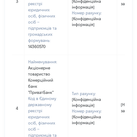
3
[Конфіденційна
реєстрі
застосо
інформація]
юридичних
Номер рахунку:
осіб, фізичних
[Конфіденційна
осіб –
інформація]
підприємців та
громадських
формувань:
14360570
Найменування:
Акціонерне
товариство
Комерційний
банк
"ПриватБанк"
Тип рахунку:
Код в Єдиному
[Конфіденційна
державному
[Не
інформація]
4
реєстрі
застосо
Номер рахунку:
юридичних
[Конфіденційна
інформація]
осіб, фізичних
осіб –
підприємців та