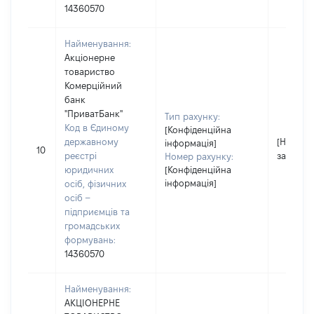
14360570
Найменування:
Акціонерне
товариство
Комерційний
банк
"ПриватБанк"
Тип рахунку:
Код в Єдиному
[Конфіденційна
державному
[Не
інформація]
10
реєстрі
застосо
Номер рахунку:
юридичних
[Конфіденційна
інформація]
осіб, фізичних
осіб –
підприємців та
громадських
формувань:
14360570
Найменування:
АКЦІОНЕРНЕ