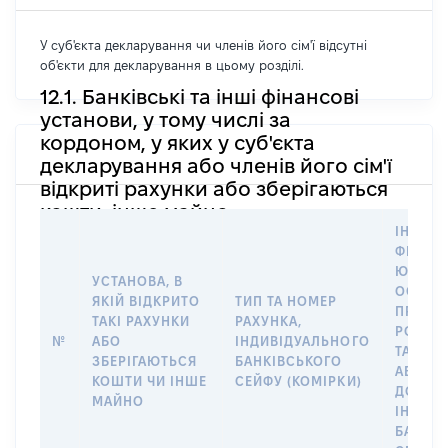
У суб'єкта декларування чи членів його сім'ї відсутні
об'єкти для декларування в цьому розділі.
12.1. Банківські та інші фінансові
установи, у тому числі за
кордоном, у яких у суб'єкта
декларування або членів його сім'ї
відкриті рахунки або зберігаються
кошти, інше майно
ІНФОР
ФІЗИЧН
ЮРИДИ
УСТАНОВА, В
ОСОБУ,
ЯКІЙ ВІДКРИТО
ТИП ТА НОМЕР
ПРАВО
ТАКІ РАХУНКИ
РАХУНКА,
РОЗПО
№
АБО
ІНДИВІДУАЛЬНОГО
ТАКИМ
ЗБЕРІГАЮТЬСЯ
БАНКІВСЬКОГО
АБО М
КОШТИ ЧИ ІНШЕ
СЕЙФУ (КОМІРКИ)
ДО
МАЙНО
ІНДИВ
БАНКІ