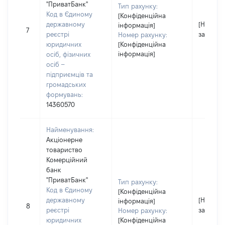
"ПриватБанк"
Тип рахунку:
Код в Єдиному
[Конфіденційна
державному
[Не
інформація]
7
реєстрі
застосо
Номер рахунку:
юридичних
[Конфіденційна
інформація]
осіб, фізичних
осіб –
підприємців та
громадських
формувань:
14360570
Найменування:
Акціонерне
товариство
Комерційний
банк
"ПриватБанк"
Тип рахунку:
Код в Єдиному
[Конфіденційна
державному
[Не
інформація]
8
реєстрі
застосо
Номер рахунку:
юридичних
[Конфіденційна