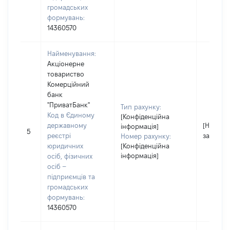
громадських
формувань:
14360570
Найменування:
Акціонерне
товариство
Комерційний
банк
"ПриватБанк"
Тип рахунку:
Код в Єдиному
[Конфіденційна
державному
[Не
інформація]
5
реєстрі
застосо
Номер рахунку:
юридичних
[Конфіденційна
інформація]
осіб, фізичних
осіб –
підприємців та
громадських
формувань:
14360570