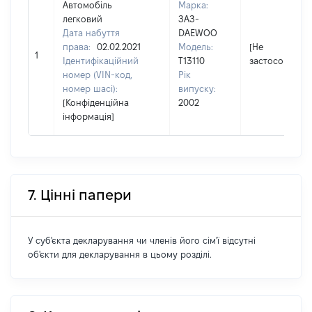
Автомобіль
Марка:
легковий
ЗАЗ-
Дата набуття
DAEWOO
права:
02.02.2021
Модель:
[Не
1
Ідентифікаційний
T13110
застосовуєтьс
номер (VIN-код,
Рік
номер шасі):
випуску:
[Конфіденційна
2002
інформація]
7. Цінні папери
У суб'єкта декларування чи членів його сім'ї відсутні
об'єкти для декларування в цьому розділі.