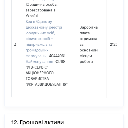
Юридична особа,
зареєстрована в
Україні
Код в Єдиному
державному реєстрі
Заробітна
юридичних осіб,
плата
фізичних осіб –
отримана
підприємців та
за
212384
4
громадських
основним
формувань:
40444061
місцем
Найменування:
ФІЛІЯ
роботи
"УГВ-СЕРВІС"
АКЦІОНЕРНОГО
ТОВАРИСТВА
"УКРГАЗВИДОБУВАННЯ"
12. Грошові активи