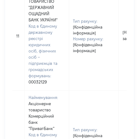
ТОВАРИСТВО
"ДЕРЖАВНИЙ
ОЩАДНИЙ
БАНК УКРАЇНИ"
Тип рахунку:
Код в Єдиному
[Конфіденційна
державному
[Не
інформація]
11
реєстрі
застосо
Номер рахунку:
юридичних
[Конфіденційна
інформація]
осіб, фізичних
осіб –
підприємців та
громадських
формувань:
00032129
Найменування:
Акціонерне
товариство
Комерційний
банк
"ПриватБанк"
Тип рахунку:
Код в Єдиному
[Конфіденційна