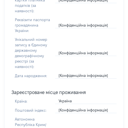
картки платника
податків (за
наявності):
Реквізити паспорта
[Конфіденційна інформація]
громадянина
України:
Унікальний номер
запису в Єдиному
державному
[Конфіденційна інформація]
демографічному
реєстрі (за
наявності):
[Конфіденційна інформація]
Дата народження:
Зареєстроване місце проживання
Україна
Країна:
[Конфіденційна інформація]
Поштовий індекс:
Автономна
Республіка Крим/