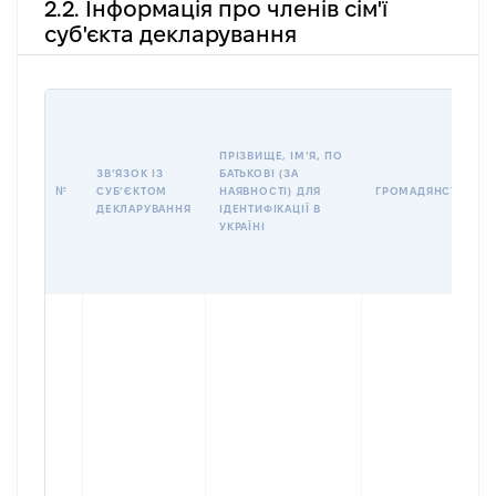
2.2. Інформація про членів сім'ї
суб'єкта декларування
ПРІЗВИЩЕ, ІМʼЯ, ПО
ЗВʼЯЗОК ІЗ
БАТЬКОВІ (ЗА
№
СУБʼЄКТОМ
НАЯВНОСТІ) ДЛЯ
ГРОМАДЯНСТВО
ДЕКЛАРУВАННЯ
ІДЕНТИФІКАЦІЇ В
УКРАЇНІ