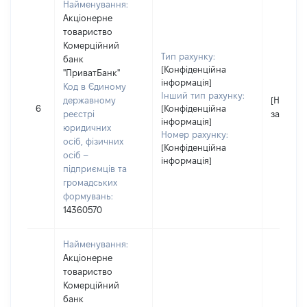
Найменування:
Акціонерне
товариство
Комерційний
Тип рахунку:
банк
[Конфіденційна
"ПриватБанк"
інформація]
Код в Єдиному
Інший тип рахунку:
державному
[Не
6
[Конфіденційна
реєстрі
застосо
інформація]
юридичних
Номер рахунку:
осіб, фізичних
[Конфіденційна
осіб –
інформація]
підприємців та
громадських
формувань:
14360570
Найменування:
Акціонерне
товариство
Комерційний
банк