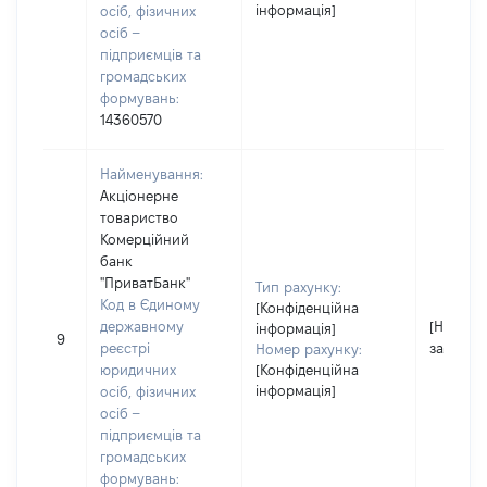
інформація]
осіб, фізичних
осіб –
підприємців та
громадських
формувань:
14360570
Найменування:
Акціонерне
товариство
Комерційний
банк
"ПриватБанк"
Тип рахунку:
Код в Єдиному
[Конфіденційна
державному
[Не
інформація]
9
реєстрі
застосо
Номер рахунку:
юридичних
[Конфіденційна
інформація]
осіб, фізичних
осіб –
підприємців та
громадських
формувань: