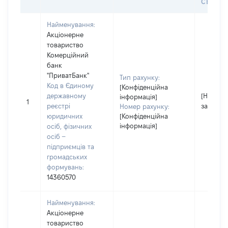
СЕЙФУ 
Найменування:
Акціонерне
товариство
Комерційний
банк
"ПриватБанк"
Тип рахунку:
Код в Єдиному
[Конфіденційна
державному
[Не
інформація]
1
реєстрі
застосо
Номер рахунку:
юридичних
[Конфіденційна
інформація]
осіб, фізичних
осіб –
підприємців та
громадських
формувань:
14360570
Найменування:
Акціонерне
товариство