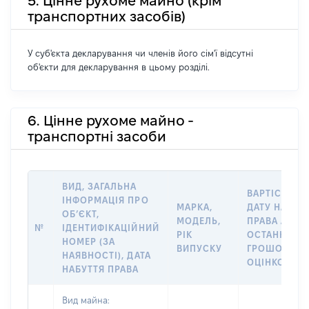
5. Цінне рухоме майно (крім
транспортних засобів)
У суб'єкта декларування чи членів його сім'ї відсутні
об'єкти для декларування в цьому розділі.
6. Цінне рухоме майно -
транспортні засоби
ВИД, ЗАГАЛЬНА
ВАРТІСТЬ Н
ІНФОРМАЦІЯ ПРО
МАРКА,
ДАТУ НАБУТ
ОБʼЄКТ,
МОДЕЛЬ,
ПРАВА АБО 
№
ІДЕНТИФІКАЦІЙНИЙ
РІК
ОСТАННЬО
НОМЕР (ЗА
ВИПУСКУ
ГРОШОВОЮ
НАЯВНОСТІ), ДАТА
ОЦІНКОЮ, Г
НАБУТТЯ ПРАВА
Вид майна: