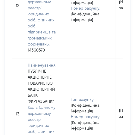
державному
[Не
інформація]
12
реєстрі
застосо
Номер рахунку:
юридичних
[Конфіденційна
інформація]
осіб, фізичних
осіб –
підприємців та
громадських
формувань:
14360570
Найменування:
ПУБЛІЧНЕ
АКЦІОНЕРНЕ
ТОВАРИСТВО
АКЦІОНЕРНИЙ
БАНК
Тип рахунку:
"УКРГАЗБАНК"
[Конфіденційна
Код в Єдиному
[Не
інформація]
державному
13
застосо
Номер рахунку:
реєстрі
[Конфіденційна
юридичних
інформація]
осіб, фізичних