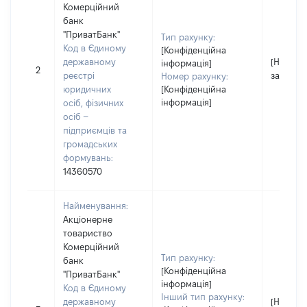
Комерційний
банк
"ПриватБанк"
Тип рахунку:
Код в Єдиному
[Конфіденційна
державному
[Не
інформація]
2
реєстрі
застосо
Номер рахунку:
юридичних
[Конфіденційна
інформація]
осіб, фізичних
осіб –
підприємців та
громадських
формувань:
14360570
Найменування:
Акціонерне
товариство
Комерційний
Тип рахунку:
банк
[Конфіденційна
"ПриватБанк"
інформація]
Код в Єдиному
Інший тип рахунку:
державному
[Не