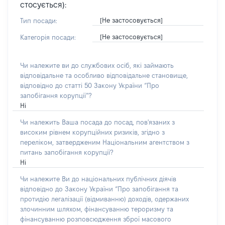
стосується):
[Не застосовується]
Тип посади:
[Не застосовується]
Категорія посади:
Чи належите ви до службових осіб, які займають
відповідальне та особливо відповідальне становище,
відповідно до статті 50 Закону України “Про
запобігання корупції”?
Ні
Чи належить Ваша посада до посад, пов'язаних з
високим рівнем корупційних ризиків, згідно з
переліком, затвердженим Національним агентством з
питань запобігання корупції?
Ні
Чи належите Ви до національних публічних діячів
відповідно до Закону України “Про запобігання та
протидію легалізації (відмиванню) доходів, одержаних
злочинним шляхом, фінансуванню тероризму та
фінансуванню розповсюдження зброї масового