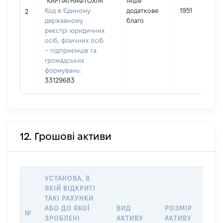
"КАРПАТНАФТОХІМ"
Інше
Код в Єдиному
додаткове
1951
2
державному
благо
реєстрі юридичних
осіб, фізичних осіб
– підприємців та
громадських
формувань:
33129683
12. Грошові активи
УСТАНОВА, В
ЯКІЙ ВІДКРИТІ
ТАКІ РАХУНКИ
ІН
АБО ДО ЯКОЇ
ВИД
РОЗМІР
Щ
№
ЗРОБЛЕНІ
АКТИВУ
АКТИВУ
ПР