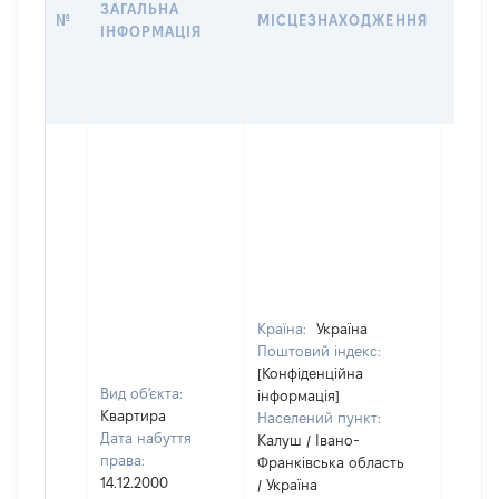
ЗАГАЛЬНА
ПРАВ
№
МІСЦЕЗНАХОДЖЕННЯ
ІНФОРМАЦІЯ
ЗА
ОСТ
ГРО
ОЦІ
Країна:
Україна
Поштовий індекс:
[Конфіденційна
Вид об'єкта:
інформація]
Квартира
Населений пункт:
Дата набуття
Калуш / Івано-
права:
Франківська область
14.12.2000
/ Україна