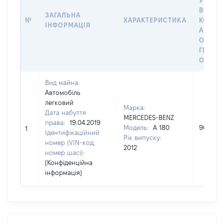
У ВЛАС
ВОЛОД
ЗАГАЛЬНА
№
ХАРАКТЕРИСТИКА
КОРИС
ІНФОРМАЦІЯ
АБО З
ОСТА
ГРОШ
ОЦІНК
Вид майна:
Автомобіль
легковий
Марка:
Дата набуття
MERCEDES-BENZ
права:
19.04.2019
Модель:
A 180
96807
1
Ідентифікаційний
Рік випуску:
номер (VIN-код,
2012
номер шасі):
[Конфіденційна
інформація]