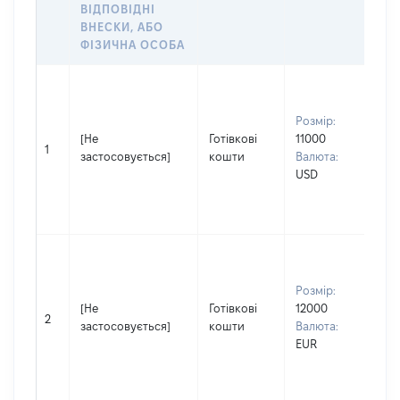
ВІДПОВІДНІ
ОБ
ВНЕСКИ, АБО
ФІЗИЧНА ОСОБА
Вла
Прі
Розмір:
БІ
[Не
Готівкові
11000
Ім'
1
застосовується]
кошти
Валюта:
По 
USD
(за
ная
ПЕ
Вла
Прі
Розмір:
БІ
[Не
Готівкові
12000
Ім'
2
застосовується]
кошти
Валюта:
По 
EUR
(за
ная
ПЕ