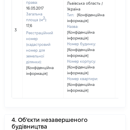
права:
Львівська область /
16.05.2017
Україна
Загальна
Тип:
[Конфіденційна
2
площа (м
):
інформація]
17,6
Назва:
97350
3
[Конфіденційна
Реєстраційний
інформація]
номер
Номер будинку:
(кадастровий
[Конфіденційна
номер для
інформація]
земельної
Номер корпусу:
ділянки):
[Конфіденційна
[Конфіденційна
інформація]
інформація]
Номер квартири:
[Конфіденційна
інформація]
4. Об'єкти незавершеного
будівництва