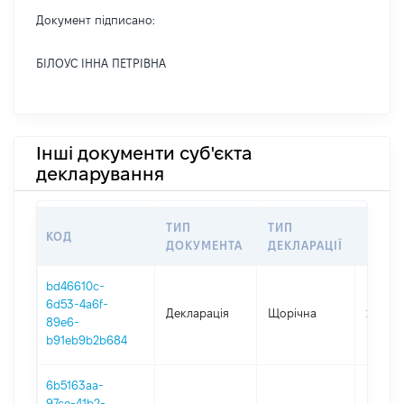
Документ підписано:
БІЛОУС ІННА ПЕТРІВНА
Інші документи суб'єкта
декларування
ТИП
ТИП
КОД
ПЕРІ
ДОКУМЕНТА
ДЕКЛАРАЦІЇ
bd46610c-
6d53-4a6f-
Декларація
Щорічна
2025
89e6-
b91eb9b2b684
6b5163aa-
97ce-41b2-