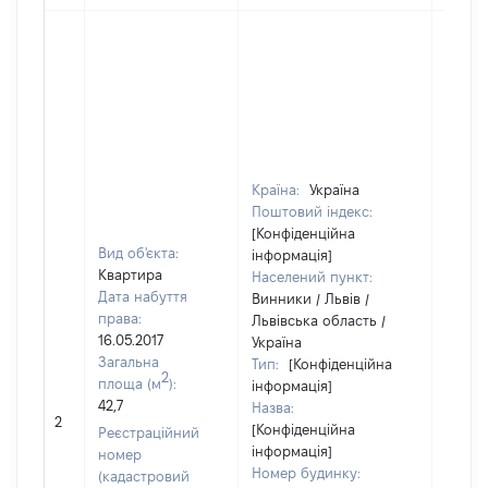
Країна:
Україна
Поштовий індекс:
[Конфіденційна
Вид об'єкта:
інформація]
Квартира
Населений пункт:
Дата набуття
Винники / Львів /
права:
Львівська область /
16.05.2017
Україна
Загальна
Тип:
[Конфіденційна
2
площа (м
):
інформація]
42,7
Назва:
27430
2
[Конфіденційна
Реєстраційний
інформація]
номер
Номер будинку:
(кадастровий