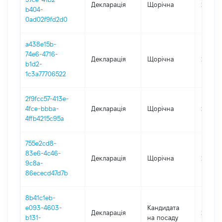
Декларація
Щорічна
2024
b404-
0ad02f9fd2d0
a438e15b-
74e6-4716-
Декларація
Щорічна
2023
b1d2-
1c3a77706522
2f9fcc57-413e-
4fce-bbba-
Декларація
Щорічна
2022
4ffb4215c95a
755e2cd8-
83e6-4c46-
Декларація
Щорічна
2021
9c8a-
86ececd47d7b
8b41c1eb-
e093-4603-
Кандидата
Декларація
2019
b131-
на посаду