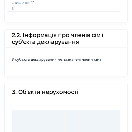
знищення”?
Ні
2.2. Інформація про членів сім'ї
суб'єкта декларування
У суб'єкта декларування не зазначені члени сім'ї
3. Об'єкти нерухомості
ВАРТ
ДАТУ
НАБУ