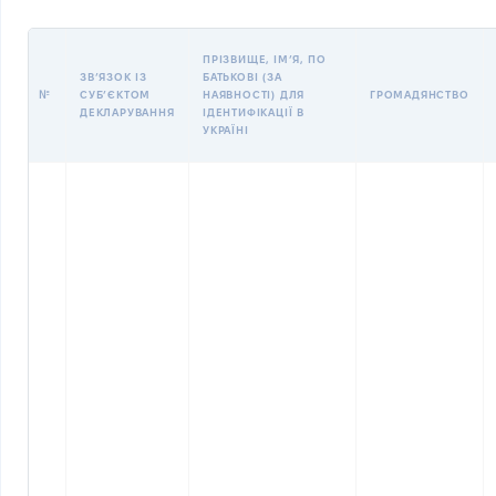
ПРІЗВИЩЕ, ІМʼЯ, ПО
ЗВʼЯЗОК ІЗ
БАТЬКОВІ (ЗА
№
СУБʼЄКТОМ
НАЯВНОСТІ) ДЛЯ
ГРОМАДЯНСТВО
ДЕКЛАРУВАННЯ
ІДЕНТИФІКАЦІЇ В
УКРАЇНІ