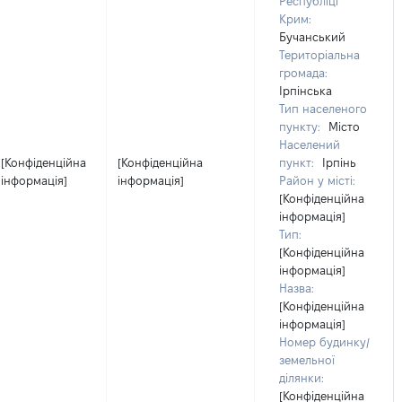
Республіці
Крим:
Бучанський
Територіальна
громада:
Ірпінська
Тип населеного
пункту:
Місто
Населений
[Конфіденційна
[Конфіденційна
пункт:
Ірпінь
інформація]
інформація]
Район у місті:
[Конфіденційна
інформація]
Тип:
[Конфіденційна
інформація]
Назва:
[Конфіденційна
інформація]
Номер будинку/
земельної
ділянки:
[Конфіденційна