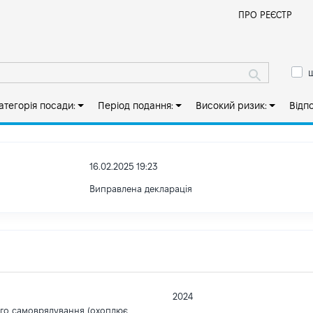
Й
ПРО РЕЄСТР
ш
атегорія посади:
Період подання:
Високий ризик:
Відп
16.02.2025 19:23
Виправлена декларація
2024
ого самоврядування (охоплює