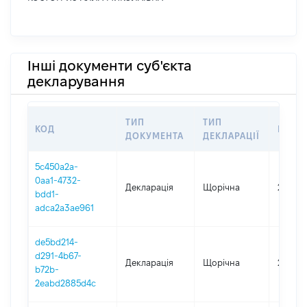
Інші документи суб'єкта
декларування
ТИП
ТИП
КОД
ПЕРІ
ДОКУМЕНТА
ДЕКЛАРАЦІЇ
5c450a2a-
0aa1-4732-
Декларація
Щорічна
2025
bdd1-
adca2a3ae961
de5bd214-
d291-4b67-
Декларація
Щорічна
2024
b72b-
2eabd2885d4c