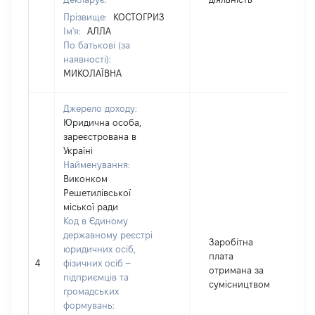
Прізвище:
КОСТОГРИЗ
Ім'я:
АЛЛА
По батькові (за
наявності):
МИКОЛАЇВНА
Джерело доходу:
Юридична особа,
зареєстрована в
Україні
Найменування:
Виконком
Решетилівської
міської ради
Код в Єдиному
державному реєстрі
Заробітна
юридичних осіб,
плата
4
фізичних осіб –
2
отримана за
підприємців та
сумісництвом
громадських
формувань: