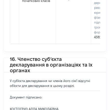
початкових класів
державно
реєстрі
юридичних
фізичних о
підприємц
громадськ
формуван
4382895
16. Членство суб’єкта
декларування в організаціях та їх
органах
У суб'єкта декларування чи членів його сім'ї відсутні
об'єкти для декларування в цьому розділі.
Документ підписано:
КОСТОГРИЗ АЛЛА МИКОЛАЇВНА