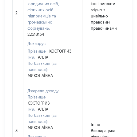
юридичних осіб,
інші виплати
фізичних осіб –
згідно з
2
2
підприємців та
цивільно-
громадських
правовим
формувань:
правочинами
22518134
Декларує:
Прізвище:
КОСТОГРИЗ
Ім'я:
АЛЛА
По батькові (за
наявності):
МИКОЛАЇВНА
Джерело доходу:
Прізвище:
КОСТОГРИЗ
Ім'я:
АЛЛА
По батькові (за
наявності):
Інше
МИКОЛАЇВНА
3
Викладацька
4
Декларує:
діяльність