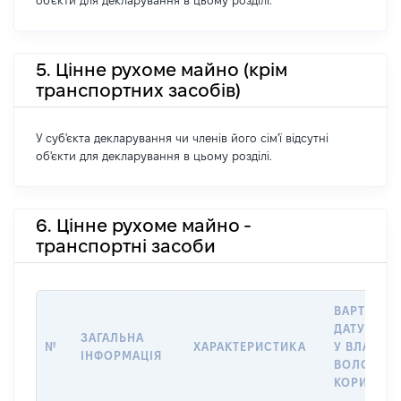
об'єкти для декларування в цьому розділі.
5. Цінне рухоме майно (крім
транспортних засобів)
У суб'єкта декларування чи членів його сім'ї відсутні
об'єкти для декларування в цьому розділі.
6. Цінне рухоме майно -
транспортні засоби
ВАРТІСТЬ 
ДАТУ НАБ
ЗАГАЛЬНА
№
ХАРАКТЕРИСТИКА
У ВЛАСНІС
ІНФОРМАЦІЯ
ВОЛОДІНН
КОРИСТУВ