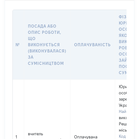
ФІЗИЧНА
ЮРИДИЧ
ПОСАДА АБО
ОСОБА, 
ОПИС РОБОТИ,
ЯКОЇ
ЩО
ВИКОНУ
№
ВИКОНУЄТЬСЯ
ОПЛАЧУВАНІСТЬ
РОБОТА (
(ВИКОНУВАЛАСЯ)
ОСОБА
ЗА
ЗАЙМАЛ
СУМІСНИЦТВОМ
ПОСАДУ 
СУМІСН
Юридичн
особа,
зареєстро
Україні
Найменув
виконком
Решетилів
міської ра
вчитель
Код в Єди
1
Оплачувана