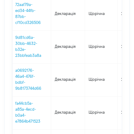
72aaf79a-
ed34-44fb-
Декларація
Щорічна
2023
87bb-
cf10cd326506
9d81cd6a-
30bb-4632-
Декларація
Щорічна
2022
b32e-
23bbfeab3a8a
a0692176-
46a4-476f-
Декларація
Щорічна
2021
bdbf-
9b8173744d66
fa44cb5a-
a85a-4ecd-
Декларація
Щорічна
2020
b0a4-
e7864b471523