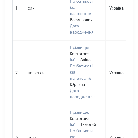
По батькові
(за
1
син
Україна
наявності):
Васильович
Дата
народження:
Прізвище:
Костогриз
Ім'я:
Аліна
По батькові
(за
2
невістка
Україна
наявності):
Юріївна
Дата
народження:
Прізвище:
Костогриз
Ім'я:
Тимофій
По батькові
(за
3
онук
Україна