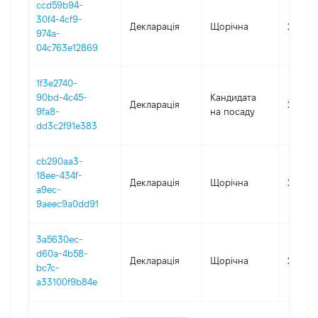
ccd59b94-
30f4-4cf9-
Декларація
Щорічна
2019
974a-
04c763e12869
1f3e2740-
90bd-4c45-
Кандидата
Декларація
2018
9fa8-
на посаду
dd3c2f91e383
cb290aa3-
18ee-434f-
Декларація
Щорічна
2018
a9ec-
9aeec9a0dd91
3a5630ec-
d60a-4b58-
Декларація
Щорічна
2017
bc7c-
a33100f9b84e