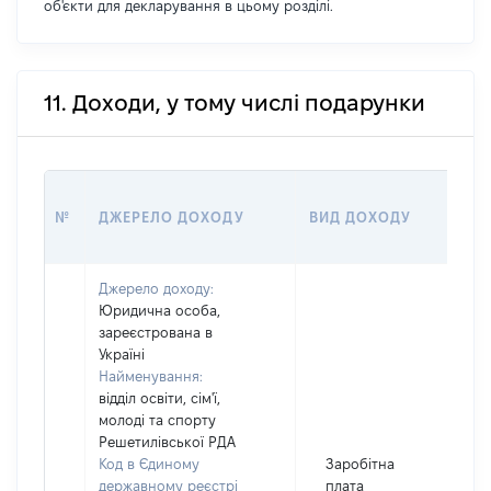
об'єкти для декларування в цьому розділі.
11. Доходи, у тому числі подарунки
РО
№
ДЖЕРЕЛО ДОХОДУ
ВИД ДОХОДУ
(ВА
Джерело доходу:
Юридична особа,
зареєстрована в
Україні
Найменування:
відділ освіти, сім'ї,
молоді та спорту
Решетилівської РДА
Код в Єдиному
Заробітна
державному реєстрі
плата