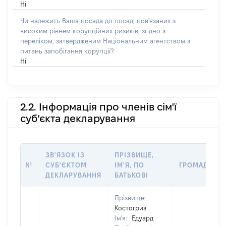
Ні
Чи належить Ваша посада до посад, пов'язаних з
високим рівнем корупційних ризиків, згідно з
переліком, затвердженим Національним агентством з
питань запобігання корупції?
Ні
2.2. Інформація про членів сім'ї
суб'єкта декларування
ЗВ'ЯЗОК ІЗ
ПРІЗВИЩЕ,
№
СУБ'ЄКТОМ
ІМ'Я, ПО
ГРОМАДЯНС
ДЕКЛАРУВАННЯ
БАТЬКОВІ
Прізвище:
Костогриз
Ім'я:
Едуард