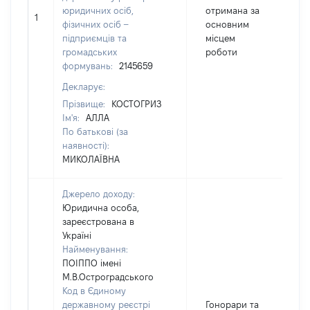
юридичних осіб,
отримана за
1
1
фізичних осіб –
основним
підприємців та
місцем
громадських
роботи
формувань:
2145659
Декларує:
Прізвище:
КОСТОГРИЗ
Ім'я:
АЛЛА
По батькові (за
наявності):
МИКОЛАЇВНА
Джерело доходу:
Юридична особа,
зареєстрована в
Україні
Найменування:
ПОІППО імені
М.В.Остроградського
Код в Єдиному
державному реєстрі
Гонорари та