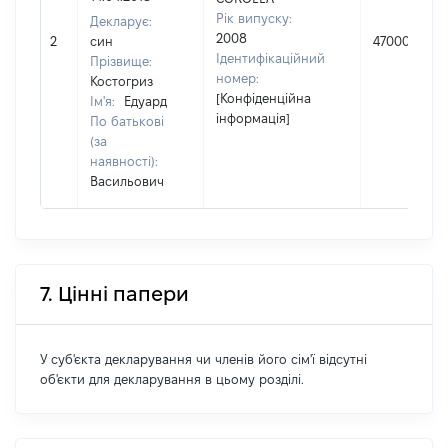
Рік випуску:
Декларує:
2008
2
син
47000
Ідентифікаційний
Прізвище:
номер:
Костогриз
[Конфіденційна
Ім'я:
Едуард
інформація]
По батькові
(за
наявності):
Васильович
7. Цінні папери
У суб'єкта декларування чи членів його сім'ї відсутні
об'єкти для декларування в цьому розділі.