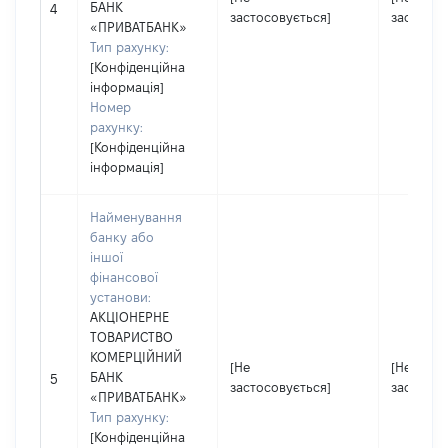
БАНК
4
застосовується]
застосов
«ПРИВАТБАНК»
Тип рахунку:
[Конфіденційна
інформація]
Номер
рахунку:
[Конфіденційна
інформація]
Найменування
банку або
іншої
фінансової
установи:
АКЦІОНЕРНЕ
ТОВАРИСТВО
КОМЕРЦІЙНИЙ
[Не
[Не
БАНК
5
застосовується]
застосов
«ПРИВАТБАНК»
Тип рахунку:
[Конфіденційна