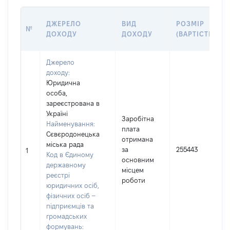
ДЖЕРЕЛО
ВИД
РОЗМІР
№
ДОХОДУ
ДОХОДУ
(ВАРТІСТЬ)
Джерело
доходу:
Юридична
особа,
зареєстрована в
Україні
Заробітна
Найменування:
плата
Сєвєродонецька
отримана
міська рада
за
255443
1
Код в Єдиному
основним
державному
місцем
реєстрі
роботи
юридичних осіб,
фізичних осіб –
підприємців та
громадських
формувань: