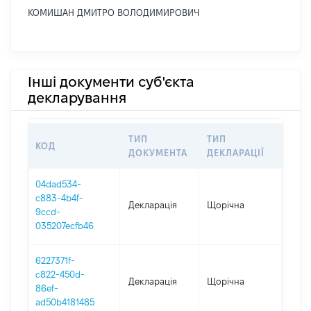
КОМИШАН ДМИТРО ВОЛОДИМИРОВИЧ
Інші документи суб'єкта
декларування
ТИП
ТИП
КОД
ПЕР
ДОКУМЕНТА
ДЕКЛАРАЦІЇ
04dad534-
c883-4b4f-
Декларація
Щорічна
2025
9ccd-
035207ecfb46
6227371f-
c822-450d-
Декларація
Щорічна
2024
86ef-
ad50b4181485