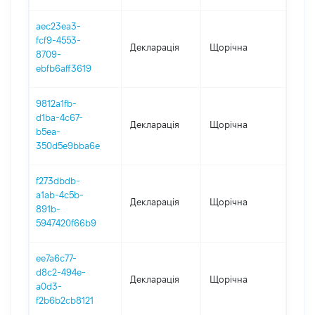
aec23ea3-
fcf9-4553-
Декларація
Щорічна
2023
8709-
ebfb6aff3619
9812a1fb-
d1ba-4c67-
Декларація
Щорічна
2022
b5ea-
350d5e9bba6e
f273dbdb-
a1ab-4c5b-
Декларація
Щорічна
2021
891b-
5947420f66b9
ee7a6c77-
d8c2-494e-
Декларація
Щорічна
2020
a0d3-
f2b6b2cb8121