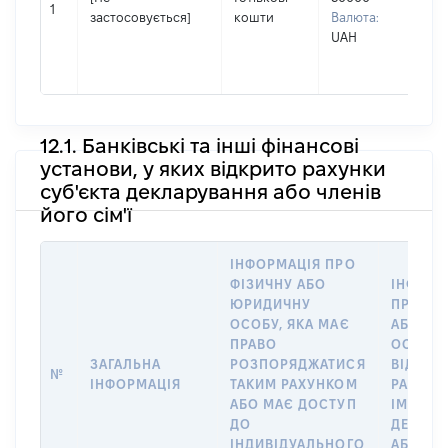
Ім'
1
застосовується]
кошти
Валюта:
По 
UAH
ная
ВО
12.1. Банківські та інші фінансові
установи, у яких відкрито рахунки
суб'єкта декларування або членів
його сім'ї
ІНФОРМАЦІЯ ПРО
ФІЗИЧНУ АБО
ІНФОРМ
ЮРИДИЧНУ
ПРО ФІ
ОСОБУ, ЯКА МАЄ
АБО Ю
ПРАВО
ОСОБУ,
ЗАГАЛЬНА
РОЗПОРЯДЖАТИСЯ
ВІДКРИ
№
ІНФОРМАЦІЯ
ТАКИМ РАХУНКОМ
РАХУНО
АБО МАЄ ДОСТУП
ІМ’Я СУ
ДО
ДЕКЛАР
ІНДИВІДУАЛЬНОГО
АБО ЧЛ