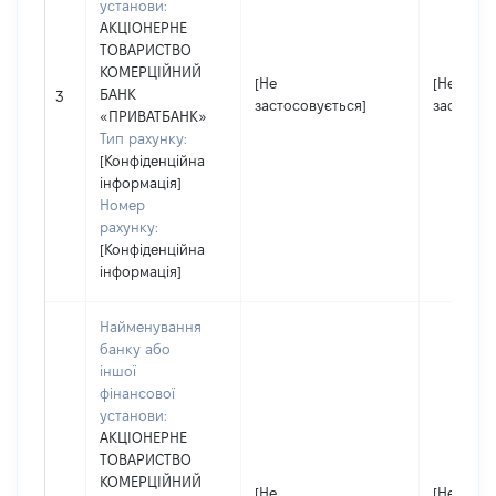
установи:
АКЦІОНЕРНЕ
ТОВАРИСТВО
КОМЕРЦІЙНИЙ
[Не
[Не
БАНК
3
застосовується]
застосов
«ПРИВАТБАНК»
Тип рахунку:
[Конфіденційна
інформація]
Номер
рахунку:
[Конфіденційна
інформація]
Найменування
банку або
іншої
фінансової
установи:
АКЦІОНЕРНЕ
ТОВАРИСТВО
КОМЕРЦІЙНИЙ
[Не
[Не