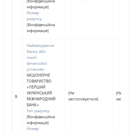
[Конфіденційна
інформація]
Номер
рахунку:
[Конфіденційна
інформація]
Найменування
банку або
іншої
фінансової
установи:
АКЦІОНЕРНЕ
ТОВАРИСТВО
«ПЕРШИЙ
УКРАЇНСЬКИЙ
[Не
[Не
9
МІЖНАРОДНИЙ
застосовується]
застосов
БАНК»
Тип рахунку:
[Конфіденційна
інформація]
Номер