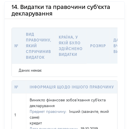
14. Видатки та правочини суб'єкта
декларування
ВИД
КРАЇНА, У
ПРАВОЧИНУ,
ДАТА
ЯКІЙ БУЛО
№
ЯКИЙ
РОЗМІР
ВЧИНЕ
ЗДІЙСНЕНО
СПРИЧИНИВ
ВИДАТ
ВИДАТКИ
ВИДАТОК
Даних немає
№
ІНФОРМАЦІЯ ЩОДО ІНШОГО ПРАВОЧИНУ
Виникло фінансове зобов’язання суб’єкта
декларування
Предмет правочину:
Інший (зазначте, який
1
саме)
кредит
Дата вчинення правочину:
19.10.2019