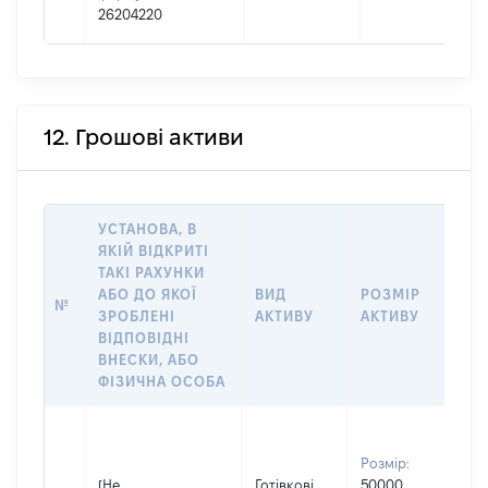
26204220
12. Грошові активи
УСТАНОВА, В
ЯКІЙ ВІДКРИТІ
ТАКІ РАХУНКИ
ІН
АБО ДО ЯКОЇ
ВИД
РОЗМІР
№
ЩО
ЗРОБЛЕНІ
АКТИВУ
АКТИВУ
ОБ
ВІДПОВІДНІ
ВНЕСКИ, АБО
ФІЗИЧНА ОСОБА
Вла
Прі
Розмір:
КО
[Не
Готівкові
50000