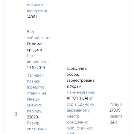
позикою
(кредитом):
14061
Вид
зобов'язання:
Отримані
кредити
Дата
виникнення:
19.10.2019
Юридична
особа,
Залишок
зареєстрована
позики
в Україні
(кредиту)
Найменування:
станом на
АТ "ОТП БАНК"
кінець
Код в Єдиному
Розмір:
звітного
державному
27999
періоду:
2
реєстрі
Валюта:
22829
юридичних
UAH
Розмір
осіб, фізичних
сплачених