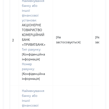
Найменування
банку або
іншої
фінансової
установи:
АКЦІОНЕРНЕ
ТОВАРИСТВО
КОМЕРЦІЙНИЙ
[Не
[Не
БАНК
2
застосовується]
застосов
«ПРИВАТБАНК»
Тип рахунку:
[Конфіденційна
інформація]
Номер
рахунку:
[Конфіденційна
інформація]
Найменування
банку або
іншої
фінансової