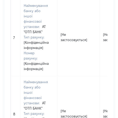
Найменування
банку або
іншої
фінансової
установи:
АТ
"ОТП БАНК"
[Не
[Не
Тип рахунку:
7
застосовується]
застосов
[Конфіденційна
інформація]
Номер
рахунку:
[Конфіденційна
інформація]
Найменування
банку або
іншої
фінансової
установи:
АТ
"ОТП БАНК"
[Не
[Не
Тип рахунку:
8
застосовується]
застосов