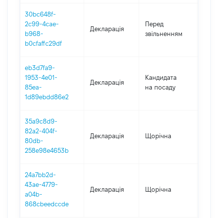
30bc648f-
01.0
2c99-4cae-
Перед
Декларація
-
b968-
звільненням
23.1
b0cfaffc29df
eb3d7fa9-
1953-4e01-
Кандидата
Декларація
2019
85ea-
на посаду
1d89ebdd86e2
35a9c8d9-
82a2-404f-
Декларація
Щорічна
2018
80db-
258e98e4653b
24a7bb2d-
43ae-4779-
Декларація
Щорічна
2017
a04b-
868cbeedccde