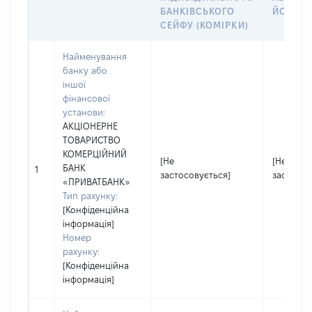
БАНКІВСЬКОГО
ЙОГО СІ
СЕЙФУ (КОМІРКИ)
Найменування
банку або
іншої
фінансової
установи:
АКЦІОНЕРНЕ
ТОВАРИСТВО
КОМЕРЦІЙНИЙ
[Не
[Не
БАНК
1
застосовується]
застосов
«ПРИВАТБАНК»
Тип рахунку:
[Конфіденційна
інформація]
Номер
рахунку:
[Конфіденційна
інформація]