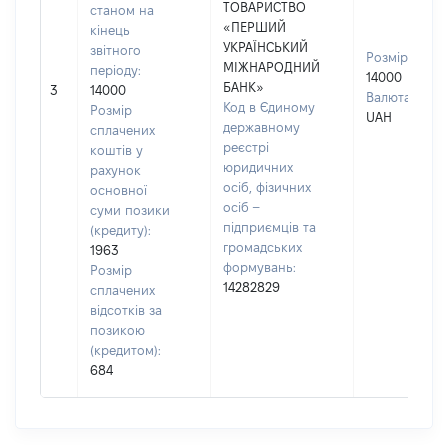
ТОВАРИСТВО
станом на
«ПЕРШИЙ
кінець
УКРАЇНСЬКИЙ
звітного
Розмір:
МІЖНАРОДНИЙ
періоду:
14000
БАНК»
3
14000
Валюта:
Код в Єдиному
Розмір
UAH
державному
сплачених
реєстрі
коштів у
юридичних
рахунок
осіб, фізичних
основної
осіб –
суми позики
підприємців та
(кредиту):
громадських
1963
формувань:
Розмір
14282829
сплачених
відсотків за
позикою
(кредитом):
684