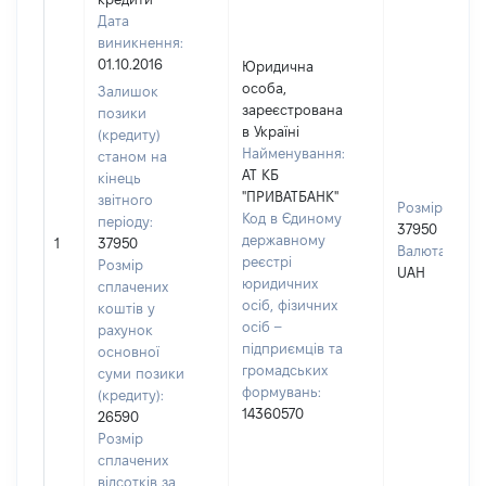
Дата
виникнення:
01.10.2016
Юридична
особа,
Залишок
зареєстрована
позики
в Україні
(кредиту)
Найменування:
станом на
АТ КБ
кінець
"ПРИВАТБАНК"
звітного
Розмір:
Код в Єдиному
періоду:
37950
державному
1
37950
Валюта:
реєстрі
Розмір
UAH
юридичних
сплачених
осіб, фізичних
коштів у
осіб –
рахунок
підприємців та
основної
громадських
суми позики
формувань:
(кредиту):
14360570
26590
Розмір
сплачених
відсотків за