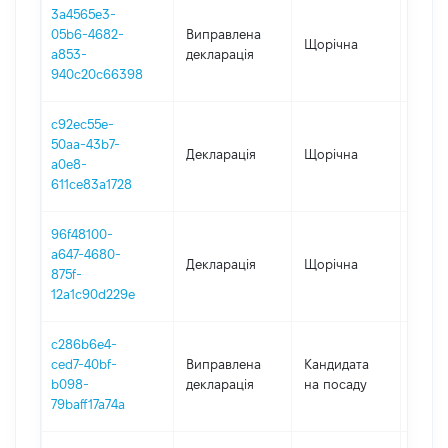
3a4565e3-
05b6-4682-
Виправлена
Щорічна
2021
a853-
декларація
940c20c66398
c92ec55e-
50aa-43b7-
Декларація
Щорічна
2021
a0e8-
611ce83a1728
96f48100-
a647-4680-
Декларація
Щорічна
2020
875f-
12a1c90d229e
c286b6e4-
ced7-40bf-
Виправлена
Кандидата
2019
b098-
декларація
на посаду
79baff17a74a