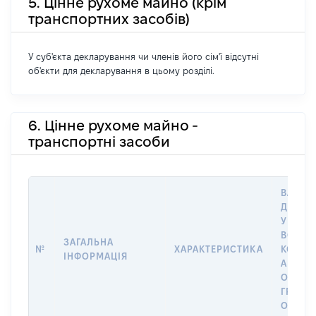
5. Цінне рухоме майно (крім
транспортних засобів)
У суб'єкта декларування чи членів його сім'ї відсутні
об'єкти для декларування в цьому розділі.
6. Цінне рухоме майно -
транспортні засоби
ВАРТІС
ДАТУ 
У ВЛАС
ВОЛОД
ЗАГАЛЬНА
№
ХАРАКТЕРИСТИКА
КОРИС
ІНФОРМАЦІЯ
АБО З
ОСТА
ГРОШ
ОЦІНК