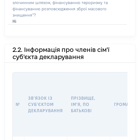
злочинним шляхом, фінансуванню тероризму та
фінансуванню розповсюдження зброї масового
знищення”?
Ні
2.2. Інформація про членів сім'ї
суб'єкта декларування
ЗВ'ЯЗОК ІЗ
ПРІЗВИЩЕ,
№
СУБ'ЄКТОМ
ІМ'Я, ПО
ГРОМАДЯН
ДЕКЛАРУВАННЯ
БАТЬКОВІ