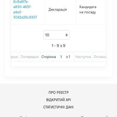
6c8a6f7a-
e830-4657-
Кандидата
Декларація
2019
a4a3-
на посаду
3042d29c9307
1 - 9 з 9
Перша
Попередня
Сторінка
з
1
Наступна
Остання
ПРО РЕЄСТР
ВІДКРИТИЙ АРІ
СТАТИСТИЧНІ ДАНІ