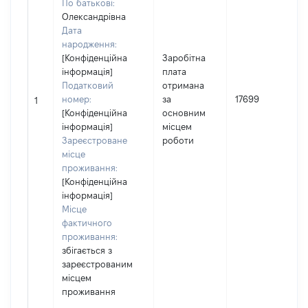
По батькові:
Олександрівна
Дата
народження:
[Конфіденційна
Заробітна
інформація]
плата
Податковий
отримана
номер:
за
17699
1
[Конфіденційна
основним
інформація]
місцем
Зареєстроване
роботи
місце
проживання:
[Конфіденційна
інформація]
Місце
фактичного
проживання:
збігається з
зареєстрованим
місцем
проживання