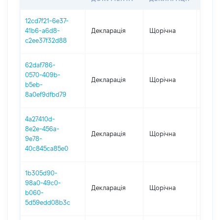
12cd7f21-6e37-
41b6-a6d8-
Декларація
Щорічна
2025
c2ee37f32d88
62daf786-
0570-409b-
Декларація
Щорічна
2024
b5eb-
8a0ef9dfbd79
4a27410d-
8e2e-456a-
Декларація
Щорічна
2023
9e78-
40c845ca85e0
1b305d90-
98a0-49c0-
Декларація
Щорічна
2022
b060-
5d59edd08b3c