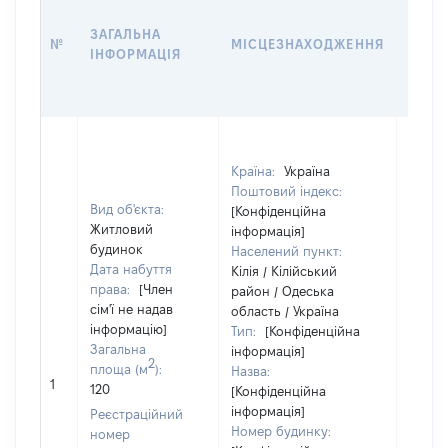
ДАТУ
ЗАГАЛЬНА
ПРАВ
№
МІСЦЕЗНАХОДЖЕННЯ
ІНФОРМАЦІЯ
ОСТ
ГРО
ОЦІ
Країна:
Україна
Поштовий індекс:
Вид об'єкта:
[Конфіденційна
Житловий
інформація]
будинок
Населений пункт:
Дата набуття
Кілія / Кілійський
права:
[Член
район / Одеська
сім'ї не надав
область / Україна
інформацію]
Тип:
[Конфіденційна
Загальна
інформація]
2
площа (м
):
Назва:
[Не
1
120
[Конфіденційна
засто
інформація]
Реєстраційний
Номер будинку:
номер