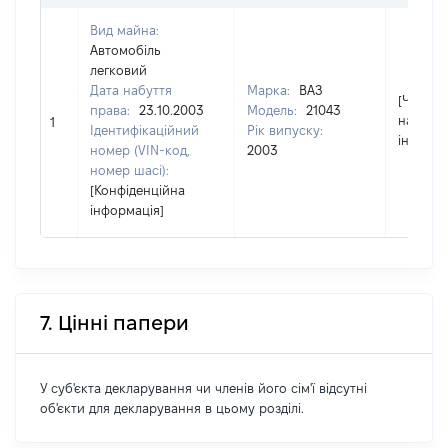
Вид майна:
Автомобіль
легковий
Дата набуття
Марка:
ВАЗ
[Член сі
права:
23.10.2003
Модель:
21043
надав
1
Ідентифікаційний
Рік випуску:
інформа
номер (VIN-код,
2003
номер шасі):
[Конфіденційна
інформація]
7. Цінні папери
У суб'єкта декларування чи членів його сім'ї відсутні
об'єкти для декларування в цьому розділі.