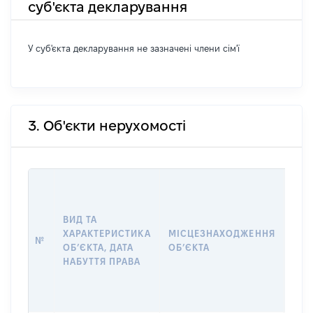
суб'єкта декларування
У суб'єкта декларування не зазначені члени сім'ї
3. Об'єкти нерухомості
ВАР
ДАТ
НАБ
ВИД ТА
ПРА
ХАРАКТЕРИСТИКА
МІСЦЕЗНАХОДЖЕННЯ
№
ЗА
ОБʼЄКТА, ДАТА
ОБʼЄКТА
ОС
НАБУТТЯ ПРАВА
ГР
ОЦІ
ГРН