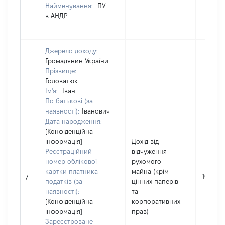
Найменування:
ПУ
в АНДР
Джерело доходу:
Громадянин України
Прізвище:
Головатюк
Ім'я:
Іван
По батькові (за
наявності):
Іванович
Дата народження:
[Конфіденційна
інформація]
Дохід від
Реєстраційний
відчуження
номер облікової
рухомого
картки платника
майна (крім
10000
7
податків (за
цінних паперів
наявності):
та
[Конфіденційна
корпоративних
інформація]
прав)
Зареєстроване