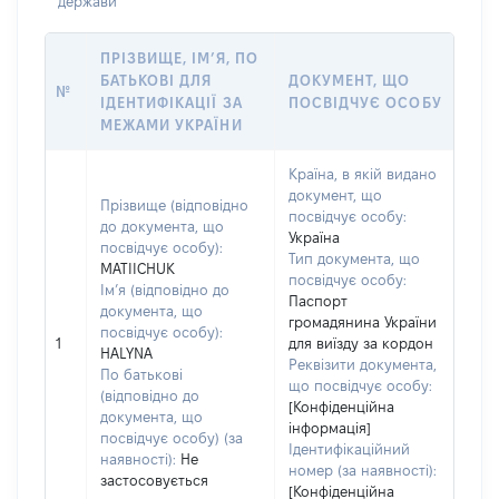
держави
ПРІЗВИЩЕ, ІМ’Я, ПО
БАТЬКОВІ ДЛЯ
ДОКУМЕНТ, ЩО
№
ІДЕНТИФІКАЦІЇ ЗА
ПОСВІДЧУЄ ОСОБУ
МЕЖАМИ УКРАЇНИ
Країна, в якій видано
документ, що
Прізвище (відповідно
посвідчує особу:
до документа, що
Україна
посвідчує особу):
Тип документа, що
MATIICHUK
посвідчує особу:
Ім’я (відповідно до
Паспорт
документа, що
громадянина України
посвідчує особу):
1
для виїзду за кордон
HALYNA
Реквізити документа,
По батькові
що посвідчує особу:
(відповідно до
[Конфіденційна
документа, що
інформація]
посвідчує особу) (за
Ідентифікаційний
наявності):
Не
номер (за наявності):
застосовується
[Конфіденційна