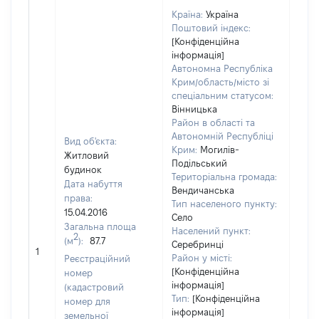
Країна:
Україна
Поштовий індекс:
[Конфіденційна
інформація]
Автономна Республіка
Крим/область/місто зі
спеціальним статусом:
Вінницька
Район в області та
Автономній Республіці
Вид об'єкта:
Крим:
Могилів-
Житловий
Подільський
будинок
Територіальна громада:
Дата набуття
Вендичанська
права:
Тип населеного пункту:
15.04.2016
Село
Загальна площа
Населений пункт:
2
(м
):
87.7
Серебринці
[Не 
1
Район у місті:
Реєстраційний
[Конфіденційна
номер
інформація]
(кадастровий
Тип:
[Конфіденційна
номер для
інформація]
земельної