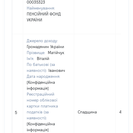
00035323
Найменування:
ПЕНСІЙНИЙ ФОНД
УКРАЇНИ
Джерело доходу:
Громадянин України
Прізвище:
Матійчук
Ім'я:
Віталій
По батькові (за
наявності):
Іванович
Дата народження:
[Конфіденційна
інформація]
Реєстраційний
номер облікової
картки платника
податків (за
Спадщина
466649
5
наявності):
[Конфіденційна
інформація]