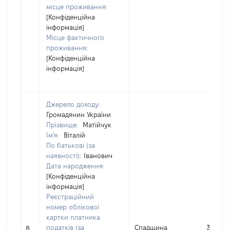
місце проживання:
[Конфіденційна
інформація]
Місце фактичного
проживання:
[Конфіденційна
інформація]
Джерело доходу:
Громадянин України
Прізвище:
Матійчук
Ім'я:
Віталій
По батькові (за
наявності):
Іванович
Дата народження:
[Конфіденційна
інформація]
Реєстраційний
номер облікової
картки платника
податків (за
Спадщина
39210
8