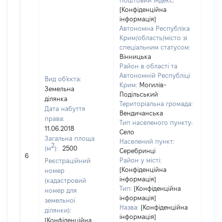
Поштовий індекс:
[Конфіденційна
інформація]
Автономна Республіка
Крим/область/місто зі
спеціальним статусом:
Вінницька
Район в області та
Автономній Республіці
Вид об'єкта:
Крим:
Могилів-
Земельна
Подільський
ділянка
Територіальна громада:
Дата набуття
Вендичанська
права:
Тип населеного пункту:
11.06.2018
Село
Загальна площа
Населений пункт:
2
(м
):
2500
Серебринці
[Не 
6
Район у місті:
Реєстраційний
[Конфіденційна
номер
інформація]
(кадастровий
Тип:
[Конфіденційна
номер для
інформація]
земельної
Назва:
[Конфіденційна
ділянки):
інформація]
[Конфіденційна