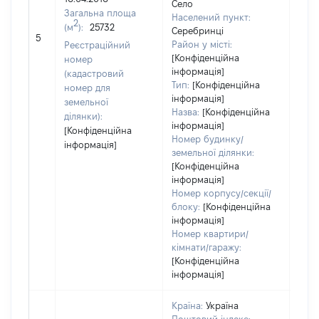
Село
Загальна площа
Населений пункт:
2
(м
):
25732
Серебринці
[Не 
5
Район у місті:
Реєстраційний
[Конфіденційна
номер
інформація]
(кадастровий
Тип:
[Конфіденційна
номер для
інформація]
земельної
Назва:
[Конфіденційна
ділянки):
інформація]
[Конфіденційна
Номер будинку/
інформація]
земельної ділянки:
[Конфіденційна
інформація]
Номер корпусу/секції/
блоку:
[Конфіденційна
інформація]
Номер квартири/
кімнати/гаражу:
[Конфіденційна
інформація]
Країна:
Україна