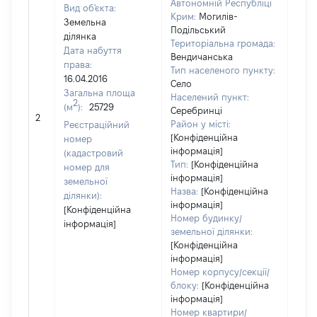
Автономній Республіці
Вид об'єкта:
Крим:
Могилів-
Земельна
Подільський
ділянка
Територіальна громада:
Дата набуття
Вендичанська
права:
Тип населеного пункту:
16.04.2016
Село
Загальна площа
Населений пункт:
2
(м
):
25729
Серебринці
[Не 
2
Район у місті:
Реєстраційний
[Конфіденційна
номер
інформація]
(кадастровий
Тип:
[Конфіденційна
номер для
інформація]
земельної
Назва:
[Конфіденційна
ділянки):
інформація]
[Конфіденційна
Номер будинку/
інформація]
земельної ділянки:
[Конфіденційна
інформація]
Номер корпусу/секції/
блоку:
[Конфіденційна
інформація]
Номер квартири/