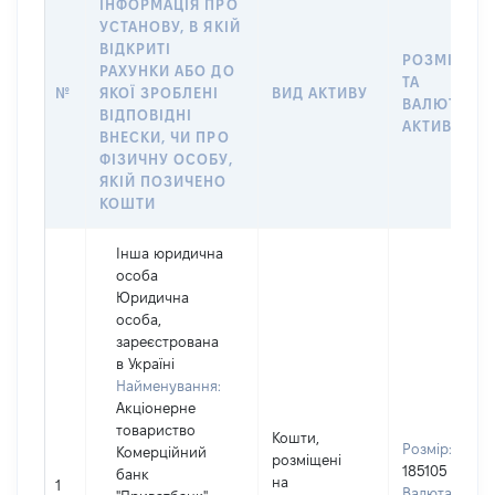
ІНФОРМАЦІЯ ПРО
УСТАНОВУ, В ЯКІЙ
ВІДКРИТІ
РОЗМІР
РАХУНКИ АБО ДО
ТА
№
ЯКОЇ ЗРОБЛЕНІ
ВИД АКТИВУ
ВАЛЮТА
ВІДПОВІДНІ
АКТИВУ
ВНЕСКИ, ЧИ ПРО
ФІЗИЧНУ ОСОБУ,
ЯКІЙ ПОЗИЧЕНО
КОШТИ
Інша юридична
особа
Юридична
особа,
зареєстрована
в Україні
Найменування:
Акціонерне
товариство
Кошти,
Розмір:
Комерційний
розміщені
185105
банк
на
1
Валюта: