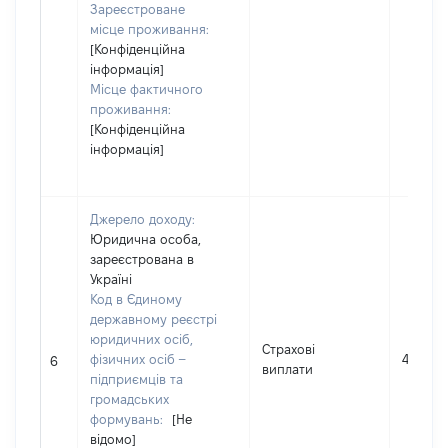
Зареєстроване
місце проживання:
[Конфіденційна
інформація]
Місце фактичного
проживання:
[Конфіденційна
інформація]
Джерело доходу:
Юридична особа,
зареєстрована в
Україні
Код в Єдиному
державному реєстрі
юридичних осіб,
Страхові
фізичних осіб –
469285
6
виплати
підприємців та
громадських
формувань:
[Не
відомо]