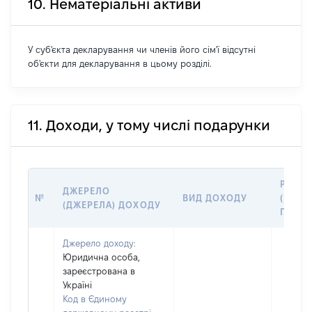
10. Нематеріальні активи
У суб'єкта декларування чи членів його сім'ї відсутні
об'єкти для декларування в цьому розділі.
11. Доходи, у тому числі подарунки
РОЗМ
ДЖЕРЕЛО
№
ВИД ДОХОДУ
(ВАРТІ
(ДЖЕРЕЛА) ДОХОДУ
ГРН
Джерело доходу:
Юридична особа,
зареєстрована в
Україні
Код в Єдиному