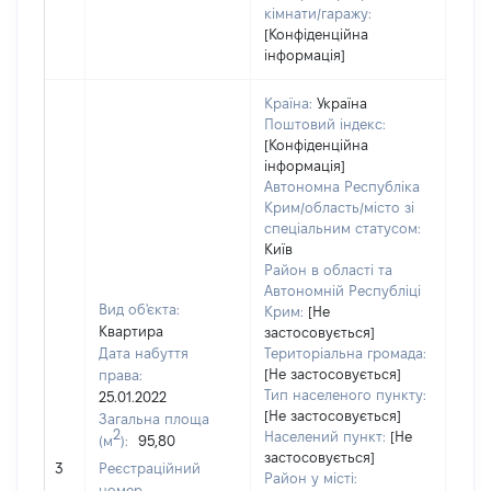
кімнати/гаражу:
[Конфіденційна
інформація]
Країна:
Україна
Поштовий індекс:
[Конфіденційна
інформація]
Автономна Республіка
Крим/область/місто зі
спеціальним статусом:
Київ
Район в області та
Автономній Республіці
Вид об'єкта:
Крим:
[Не
Квартира
застосовується]
Дата набуття
Територіальна громада:
[Не застосовується]
права:
Тип населеного пункту:
25.01.2022
[Не застосовується]
Загальна площа
2
Населений пункт:
[Не
(м
):
95,80
застосовується]
[Не 
3
Реєстраційний
Район у місті:
номер