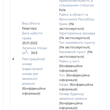
Крим/область/місто зі
спеціальним статусом:
Київ
Район в області та
Автономній Республіці
Вид об'єкта:
Крим:
[Не
Квартира
застосовується]
Дата набуття
Територіальна громада:
[Не застосовується]
права:
Тип населеного пункту:
25.01.2022
[Не застосовується]
Загальна площа
2
Населений пункт:
[Не
(м
):
34,9
застосовується]
[Не 
4
Реєстраційний
Район у місті:
номер
[Конфіденційна
(кадастровий
інформація]
номер для
Тип:
[Конфіденційна
земельної
інформація]
ділянки):
Назва:
[Конфіденційна
[Конфіденційна
інформація]
інформація]
Номер будинку/
земельної ділянки:
[Конфіденційна
інформація]