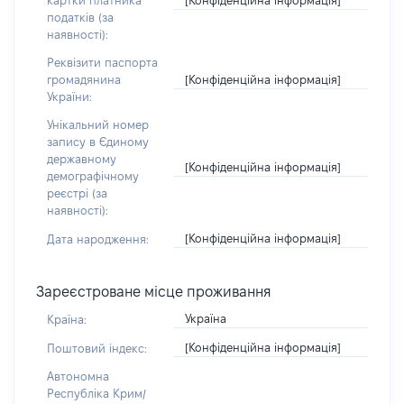
картки платника
податків (за
наявності):
Реквізити паспорта
[Конфіденційна інформація]
громадянина
України:
Унікальний номер
запису в Єдиному
державному
[Конфіденційна інформація]
демографічному
реєстрі (за
наявності):
[Конфіденційна інформація]
Дата народження:
Зареєстроване місце проживання
Україна
Країна:
[Конфіденційна інформація]
Поштовий індекс:
Автономна
Республіка Крим/