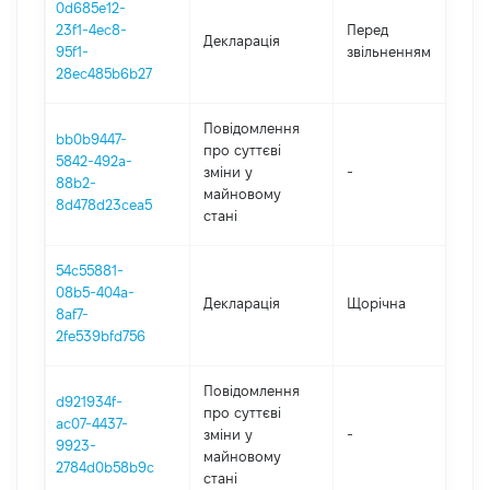
0d685e12-
0
23f1-4ec8-
Перед
Декларація
-
95f1-
звільненням
2
28ec485b6b27
Повідомлення
bb0b9447-
про суттєві
5842-492a-
зміни y
-
2
88b2-
майновому
8d478d23cea5
стані
54c55881-
08b5-404a-
Декларація
Щорічна
2
8af7-
2fe539bfd756
Повідомлення
d921934f-
про суттєві
ac07-4437-
зміни y
-
2
9923-
майновому
2784d0b58b9c
стані