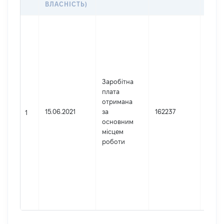
ВЛАСНІСТЬ)
Джер
Юрид
зареє
Украї
Найм
П'яти
Заробітна
апел
плата
адмін
отримана
суд
15.06.2021
за
162237
1
Код 
основним
держ
місцем
реєст
роботи
юриди
фізич
підпр
гром
форм
4226