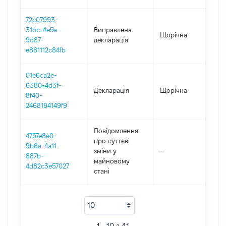
72c07993-
31bc-4e5a-
Виправлена
Щорічна
2
9d87-
декларація
e881112c84fb
01e6ca2e-
6380-4d3f-
Декларація
Щорічна
2
8f40-
2468184149f9
Повідомлення
4757e8e0-
про суттєві
9b6a-4a11-
зміни y
-
2
887b-
майновому
4d82c3e57027
стані
1 - 10 з 41