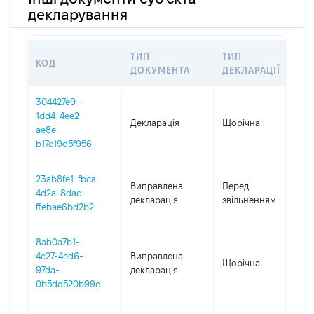
декларування
ТИП
ТИП
КОД
П
ДОКУМЕНТА
ДЕКЛАРАЦІЇ
304427e9-
1dd4-4ee2-
Декларація
Щорічна
2
ae8e-
b17c19d5f956
23ab8fe1-fbca-
0
Виправлена
Перед
4d2a-8dac-
-
декларація
звільненням
ffebae6bd2b2
2
8ab0a7b1-
4c27-4ed6-
Виправлена
Щорічна
2
97da-
декларація
0b5dd520b99e