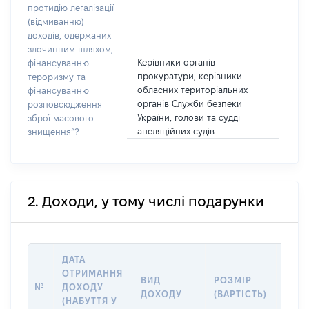
протидію легалізації
(відмиванню)
доходів, одержаних
злочинним шляхом,
Керівники органів
фінансуванню
прокуратури, керівники
тероризму та
обласних територіальних
фінансуванню
органів Служби безпеки
розповсюдження
України, голови та судді
зброї масового
апеляційних судів
знищення”?
2. Доходи, у тому числі подарунки
ДАТА
ОТРИМАННЯ
ВИД
РОЗМІР
ІНФ
№
ДОХОДУ
ДОХОДУ
(ВАРТІСТЬ)
ДЖЕ
(НАБУТТЯ У