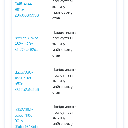
про суттєві
f045-4a44-
зміни y
-
2
9615-
майновому
29fc006f5996
стані
Повідомлення
85c17217-b73f-
про суттєві
482e-a20c-
зміни y
-
2
73cf24c492d5
майновому
стані
Повідомлення
dace7030-
про суттєві
1881-49cf-
зміни y
-
2
b50d-
майновому
7232b2e1e8a6
стані
Повідомлення
e0527083-
про суттєві
bdcc-4f8c-
зміни y
-
2
901b-
майновому
0fabe4643bfd