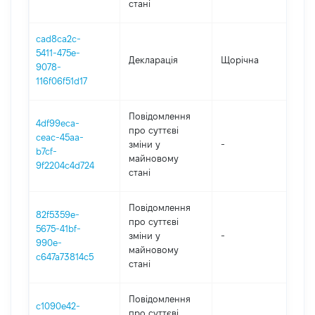
стані
cad8ca2c-
5411-475e-
Декларація
Щорічна
2
9078-
116f06f51d17
Повідомлення
4df99eca-
про суттєві
ceac-45aa-
зміни y
-
2
b7cf-
майновому
9f2204c4d724
стані
Повідомлення
82f5359e-
про суттєві
5675-41bf-
зміни y
-
2
990e-
майновому
c647a73814c5
стані
Повідомлення
c1090e42-
про суттєві