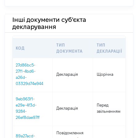
Інші документи суб'єкта
декларування
ТИП
ТИП
КОД
П
ДОКУМЕНТА
ДЕКЛАРАЦІЇ
27d86bc5-
27f1-4bd6-
Декларація
Щорічна
2
a26d-
03329d74e944
9eb963f1-
01
e29e-4f3d-
Перед
Декларація
-
9284-
звільненням
20
26ef8dae97ff
Повідомлення
89a27acd-