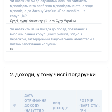
Чи належите Ви до службових осіб, які займають
відповідальне та особливо відповідальне становище,
відповідно до Закону України «Про запобігання
корупції»?
Судді, судді Конституційного Суду України
Чи належить Ваша посада до посад, пов'язаних з
високим рівнем корупційних ризиків, згідно з
переліком, затвердженим Національним агентством з
питань запобігання корупції?
Ні
2. Доходи, у тому числі подарунки
ДАТА
ІН
ОТРИМАННЯ
РОЗМІР
ВИД
ПР
№
ДОХОДУ
(ВАРТІСТЬ),
ДОХОДУ
(Д
(НАБУТТЯ У
ГРН