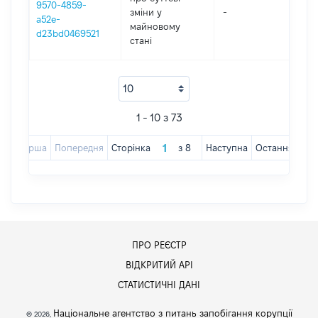
9570-4859-
зміни y
-
2
a52e-
майновому
d23bd0469521
стані
1 - 10 з 73
Перша
Попередня
Сторінка
з
8
Наступна
Остання
ПРО РЕЄСТР
ВІДКРИТИЙ АРІ
СТАТИСТИЧНІ ДАНІ
Національне агентство з питань запобігання корупції
© 2026,