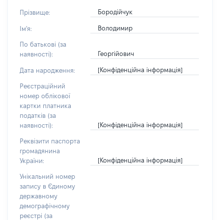
Бородійчук
Прізвище:
Володимир
Ім'я:
По батькові (за
Георгійович
наявності):
[Конфіденційна інформація]
Дата народження:
Реєстраційний
номер облікової
картки платника
податків (за
[Конфіденційна інформація]
наявності):
Реквізити паспорта
громадянина
[Конфіденційна інформація]
України:
Унікальний номер
запису в Єдиному
державному
демографічному
реєстрі (за