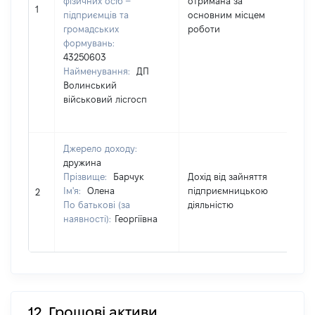
фізичних осіб –
отримана за
348
1
підприємців та
основним місцем
громадських
роботи
формувань:
43250603
Найменування:
ДП
Волинський
військовий лісгосп
Джерело доходу:
дружина
Прізвище:
Барчук
Дохід від зайняття
Ім'я:
Олена
підприємницькою
978
2
По батькові (за
діяльністю
наявності):
Георгіївна
12. Грошові активи