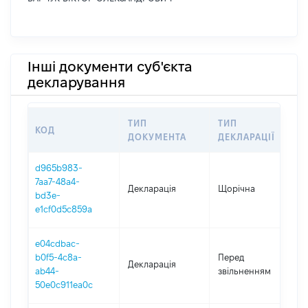
Інші документи суб'єкта
декларування
ТИП
ТИП
КОД
П
ДОКУМЕНТА
ДЕКЛАРАЦІЇ
d965b983-
7aa7-48a4-
Декларація
Щорічна
2
bd3e-
e1cf0d5c859a
e04cdbac-
0
b0f5-4c8a-
Перед
Декларація
-
ab44-
звільненням
2
50e0c911ea0c