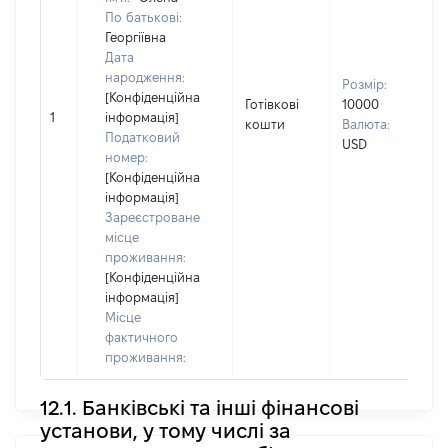
По батькові:
Георгіївна
Дата
В
народження:
Розмір:
д
[Конфіденційна
Готівкові
10000
П
1
інформація]
кошти
Валюта:
І
Податковий
USD
П
номер:
н
[Конфіденційна
інформація]
Зареєстроване
місце
проживання:
[Конфіденційна
інформація]
Місце
фактичного
проживання:
12.1. Банківські та інші фінансові
установи, у тому числі за