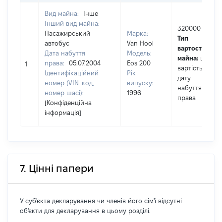
Вид майна:
Інше
Інший вид майна:
320000
Пасажирський
Марка:
Тип
автобус
Van Hool
вартості
Дата набуття
Модель:
майна:
це
права:
05.07.2004
Eos 200
1
вартість на
Ідентифікаційний
Рік
дату
номер (VIN-код,
випуску:
набуття
номер шасі):
1996
права
[Конфіденційна
інформація]
7. Цінні папери
У суб'єкта декларування чи членів його сім'ї відсутні
об'єкти для декларування в цьому розділі.