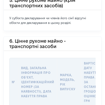
5. Цінне рухоме майно (крім
транспортних засобів)
У суб'єкта декларування чи членів його сім'ї відсутні
об'єкти для декларування в цьому розділі.
6. Цінне рухоме майно -
транспортні засоби
ВАРТІСТЬ Н
ВИД, ЗАГАЛЬНА
ДАТУ
ІНФОРМАЦІЯ ПРО
НАБУТТЯ
МАРКА,
ОБʼЄКТ,
ПРАВА АБО
МОДЕЛЬ,
№
ІДЕНТИФІКАЦІЙНИЙ
ЗА
РІК
НОМЕР (ЗА
ОСТАННЬО
ВИПУСКУ
НАЯВНОСТІ), ДАТА
ГРОШОВОЮ
НАБУТТЯ ПРАВА
ОЦІНКОЮ,
ГРН