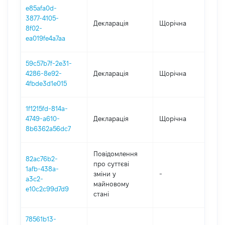
e85afa0d-
3877-4105-
Декларація
Щорічна
2
8f02-
ea019fe4a7aa
59c57b7f-2e31-
4286-8e92-
Декларація
Щорічна
2
4fbde3d1e015
1f1215fd-814a-
4749-a610-
Декларація
Щорічна
2
8b6362a56dc7
Повідомлення
82ac76b2-
про суттєві
1afb-438a-
зміни y
-
2
a3c2-
майновому
e10c2c99d7d9
стані
78561b13-