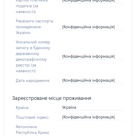
картки платника
податків (за
наявності):
Реквізити паспорта
[Конфіденційна інформація]
громадянина
України:
Унікальний номер
запису в Єдиному
державному
[Конфіденційна інформація]
демографічному
реєстрі (за
наявності):
[Конфіденційна інформація]
Дата народження:
Зареєстроване місце проживання
Україна
Країна:
[Конфіденційна інформація]
Поштовий індекс:
Автономна
Республіка Крим/