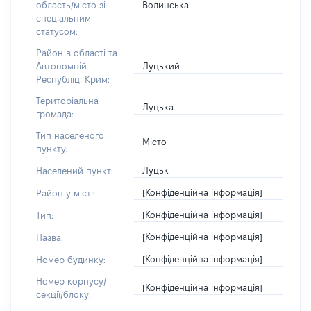
Волинська
область/місто зі
спеціальним
статусом:
Район в області та
Луцький
Автономній
Республіці Крим:
Територіальна
Луцька
громада:
Тип населеного
Місто
пункту:
Луцьк
Населений пункт:
[Конфіденційна інформація]
Район у місті:
[Конфіденційна інформація]
Тип:
[Конфіденційна інформація]
Назва:
[Конфіденційна інформація]
Номер будинку:
Номер корпусу/
[Конфіденційна інформація]
секції/блоку: