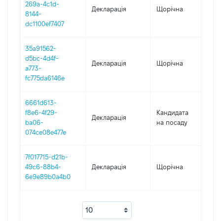
269a-4c1d-
Декларація
Щорічна
2
8144-
dc1100ef7407
35a91562-
d5bc-4d4f-
Декларація
Щорічна
2
a773-
fc775da6146e
6661d613-
f8e6-4f29-
Кандидата
Декларація
2
ba06-
на посаду
074ce08e477e
7f017715-d21b-
49c6-88b4-
Декларація
Щорічна
2
6e9e89b0a4b0