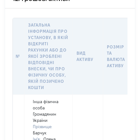
ЗАГАЛЬНА
ІНФОРМАЦІЯ ПРО
УСТАНОВУ, В ЯКІЙ
ВІДКРИТІ
РОЗМІР
І
РАХУНКИ АБО ДО
ВИД
ТА
О
№
ЯКОЇ ЗРОБЛЕНІ
АКТИВУ
ВАЛЮТА
Н
ВІДПОВІДНІ
АКТИВУ
П
ВНЕСКИ, ЧИ ПРО
ФІЗИЧНУ ОСОБУ,
ЯКІЙ ПОЗИЧЕНО
КОШТИ
Інша фізична
особа
Громадянин
України
Прізвище:
Барчук
Ім'я:
Олена