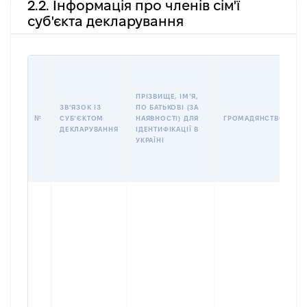
2.2. Інформація про членів сім'ї
суб'єкта декларування
П
І
Б
ПРІЗВИЩЕ, ІМʼЯ,
І
ЗВʼЯЗОК ІЗ
ПО БАТЬКОВІ (ЗА
№
СУБʼЄКТОМ
НАЯВНОСТІ) ДЛЯ
ГРОМАДЯНСТВО
У
ДЕКЛАРУВАННЯ
ІДЕНТИФІКАЦІЇ В
Д
УКРАЇНІ