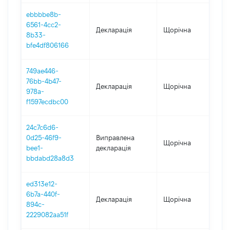
ebbbbe8b-
6561-4cc2-
Декларація
Щорічна
20
8b33-
bfe4df806166
749ae446-
76bb-4b47-
Декларація
Щорічна
20
978a-
f1597ecdbc00
24c7c6d6-
0d25-46f9-
Виправлена
Щорічна
20
bee1-
декларація
bbdabd28a8d3
ed313e12-
6b7a-440f-
Декларація
Щорічна
20
894c-
2229082aa51f