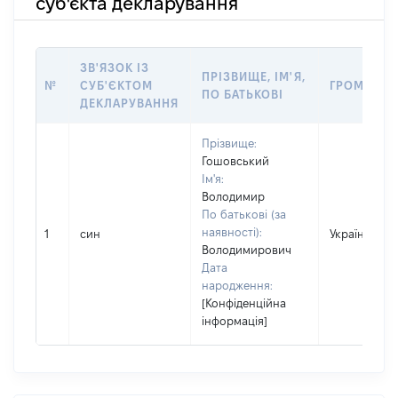
суб'єкта декларування
ЗВ'ЯЗОК ІЗ
ПРІЗВИЩЕ, ІМ'Я,
№
СУБ'ЄКТОМ
ГРОМАДЯН
ПО БАТЬКОВІ
ДЕКЛАРУВАННЯ
Прізвище:
Гошовський
Ім'я:
Володимир
По батькові (за
наявності):
1
син
Україна
Володимирович
Дата
народження:
[Конфіденційна
інформація]