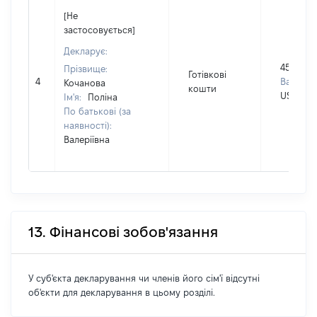
[Не
застосовується]
Декларує:
45000
Прізвище:
Готівкові
4
Валюта:
Кочанова
кошти
USD
Ім'я:
Поліна
По батькові (за
наявності):
Валеріївна
13. Фінансові зобов'язання
У суб'єкта декларування чи членів його сім'ї відсутні
об'єкти для декларування в цьому розділі.