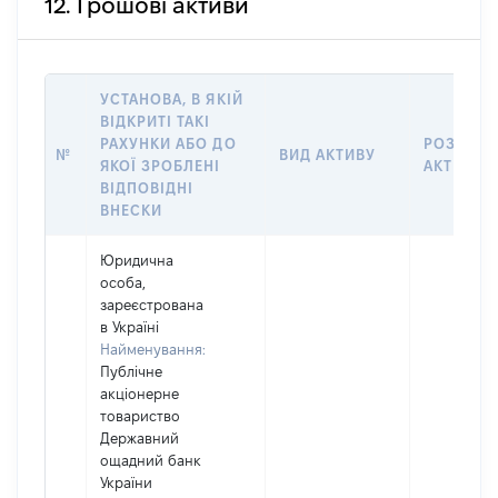
12. Грошові активи
УСТАНОВА, В ЯКІЙ
ВІДКРИТІ ТАКІ
РАХУНКИ АБО ДО
РОЗМІР
№
ВИД АКТИВУ
ЯКОЇ ЗРОБЛЕНІ
АКТИВУ
ВІДПОВІДНІ
ВНЕСКИ
Юридична
особа,
зареєстрована
в Україні
Найменування:
Публічне
акціонерне
товариство
Державний
ощадний банк
України