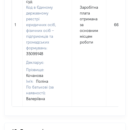
суд
Код в Єдиному
Заробітна
державному
плата
реєстрі
отримана
1
юридичних осіб,
за
661287
фізичних осіб –
основним
підприємців та
місцем
громадських
роботи
формувань:
35099148
Декларує:
Прізвище:
Кочанова
Ім'я:
Поліна
По батькові (за
наявності):
Валеріївна