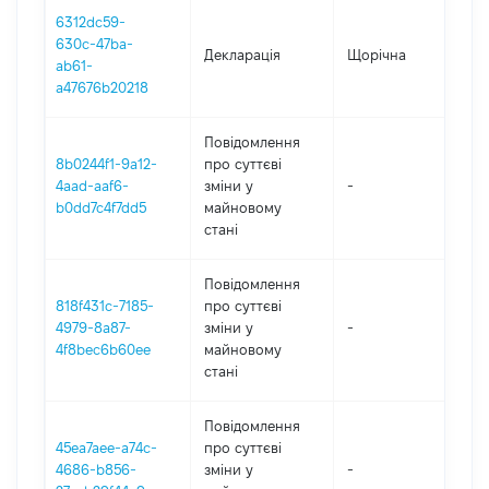
6312dc59-
630c-47ba-
Декларація
Щорічна
202
ab61-
a47676b20218
Повідомлення
8b0244f1-9a12-
про суттєві
4aad-aaf6-
зміни y
-
202
b0dd7c4f7dd5
майновому
стані
Повідомлення
818f431c-7185-
про суттєві
4979-8a87-
зміни y
-
202
4f8bec6b60ee
майновому
стані
Повідомлення
45ea7aee-a74c-
про суттєві
4686-b856-
зміни y
-
202