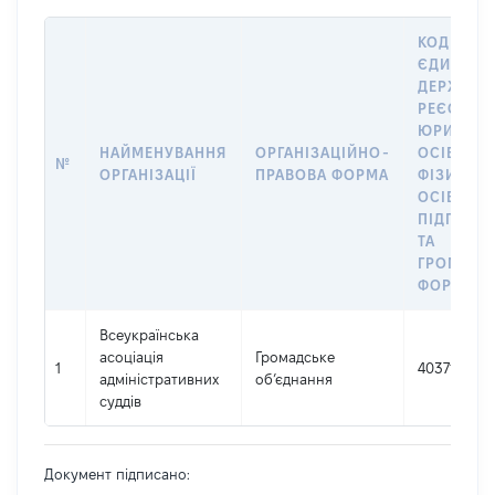
КОД В
ЄДИНОМ
ДЕРЖАВН
РЕЄСТРІ
ЮРИДИЧ
НАЙМЕНУВАННЯ
ОРГАНІЗАЦІЙНО-
ОСІБ,
№
ОРГАНІЗАЦІЇ
ПРАВОВА ФОРМА
ФІЗИЧНИ
ОСІБ –
ПІДПРИЄ
ТА
ГРОМАДС
ФОРМУВА
Всеукраїнська
асоціація
Громадське
1
40371664
адміністративних
об’єднання
суддів
Документ підписано: