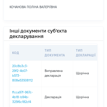
КОЧАНОВА ПОЛІНА ВАЛЕРІЇВНА
Інші документи суб'єкта
декларування
ТИП
ТИП
КОД
ПЕ
ДОКУМЕНТА
ДЕКЛАРАЦІЇ
20c8b3c3-
29f2-4b07-
Виправлена
Щорічна
20
b573-
декларація
808e53508112
ffcca97f-967c-
4b18-b94b-
Декларація
Щорічна
20
325f6c182cf4