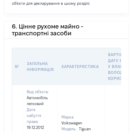
об'єкти для декларування в цьому розділі.
6. Цінне рухоме майно -
транспортні засоби
ВАРТІСТЬ Н
ДАТУ НАБУ
ЗАГАЛЬНА
№
ХАРАКТЕРИСТИКА
У ВЛАСНІСТ
ІНФОРМАЦІЯ
ВОЛОДІННЯ
КОРИСТУВ
Вид об'єкта:
Автомобіль
легковий
Дата
набуття
Марка:
права:
Volkswagen
19.12.2012
Модель:
Tiguan