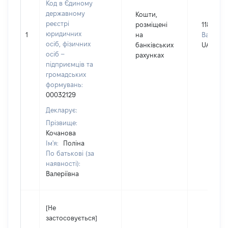
Код в Єдиному
державному
Кошти,
реєстрі
розміщені
11865
юридичних
1
на
Валюта:
осіб, фізичних
банківських
UAH
осіб –
рахунках
підприємців та
громадських
формувань:
00032129
Декларує:
Прізвище:
Кочанова
Ім'я:
Поліна
По батькові (за
наявності):
Валеріївна
[Не
застосовується]