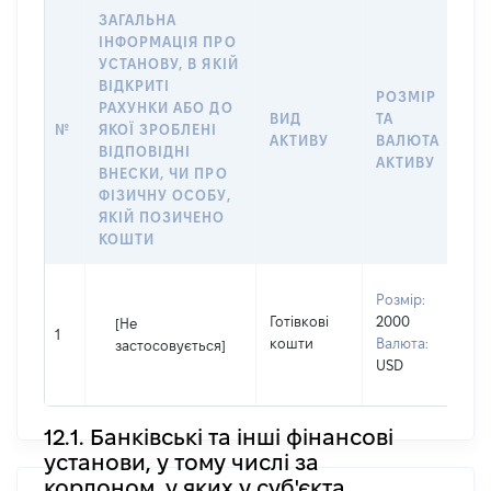
ЗАГАЛЬНА
ІНФОРМАЦІЯ ПРО
УСТАНОВУ, В ЯКІЙ
ВІДКРИТІ
РОЗМІР
РАХУНКИ АБО ДО
І
ВИД
ТА
№
ЯКОЇ ЗРОБЛЕНІ
Я
АКТИВУ
ВАЛЮТА
ВІДПОВІДНІ
П
АКТИВУ
ВНЕСКИ, ЧИ ПРО
ФІЗИЧНУ ОСОБУ,
ЯКІЙ ПОЗИЧЕНО
КОШТИ
В
Розмір:
П
Готівкові
2000
[Не
І
1
кошти
Валюта:
застосовується]
П
USD
н
12.1. Банківські та інші фінансові
установи, у тому числі за
кордоном, у яких у суб'єкта