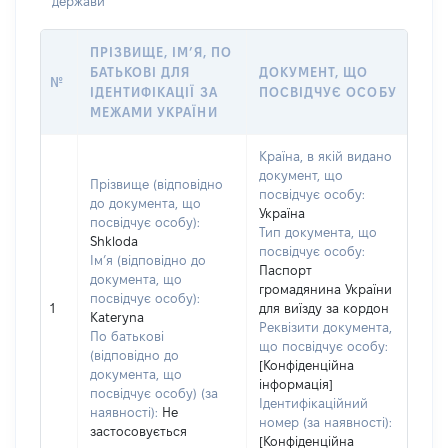
держави
ПРІЗВИЩЕ, ІМ’Я, ПО
БАТЬКОВІ ДЛЯ
ДОКУМЕНТ, ЩО
№
ІДЕНТИФІКАЦІЇ ЗА
ПОСВІДЧУЄ ОСОБУ
МЕЖАМИ УКРАЇНИ
Країна, в якій видано
документ, що
Прізвище (відповідно
посвідчує особу:
до документа, що
Україна
посвідчує особу):
Тип документа, що
Shkloda
посвідчує особу:
Ім’я (відповідно до
Паспорт
документа, що
громадянина України
посвідчує особу):
1
для виїзду за кордон
Kateryna
Реквізити документа,
По батькові
що посвідчує особу:
(відповідно до
[Конфіденційна
документа, що
інформація]
посвідчує особу) (за
Ідентифікаційний
наявності):
Не
номер (за наявності):
застосовується
[Конфіденційна