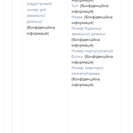
інформація]
дату
(кадастровий
Тип:
[Конфіденційна
набу
номер для
інформація]
пра
земельної
Назва:
[Конфіденційна
ділянки):
інформація]
[Конфіденційна
Номер будинку/
інформація]
земельної ділянки:
[Конфіденційна
інформація]
Номер корпусу/секції/
блоку:
[Конфіденційна
інформація]
Номер квартири/
кімнати/гаражу:
[Конфіденційна
інформація]