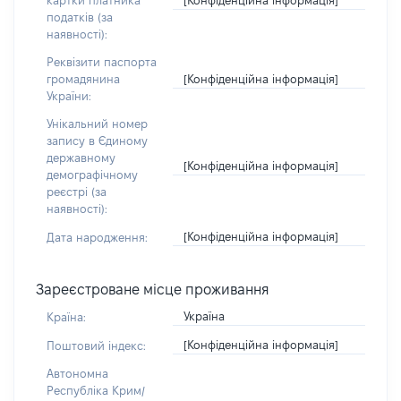
картки платника
податків (за
наявності):
Реквізити паспорта
[Конфіденційна інформація]
громадянина
України:
Унікальний номер
запису в Єдиному
державному
[Конфіденційна інформація]
демографічному
реєстрі (за
наявності):
[Конфіденційна інформація]
Дата народження:
Зареєстроване місце проживання
Україна
Країна:
[Конфіденційна інформація]
Поштовий індекс:
Автономна
Республіка Крим/