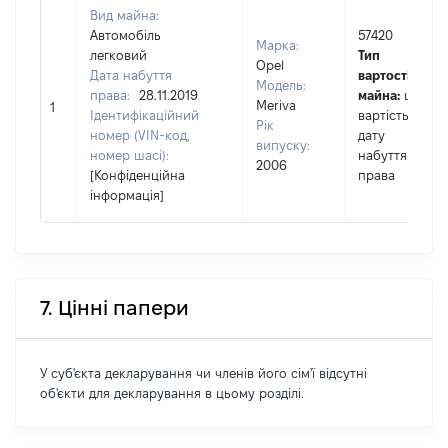
Вид майна:
Автомобіль
57420
Марка:
легковий
Тип
Opel
Дата набуття
вартості
Модель:
права:
28.11.2019
майна:
це
Meriva
1
Ідентифікаційний
вартість на
Рік
номер (VIN-код,
дату
випуску:
номер шасі):
набуття
2006
[Конфіденційна
права
інформація]
7. Цінні папери
У суб'єкта декларування чи членів його сім'ї відсутні
об'єкти для декларування в цьому розділі.