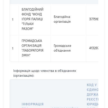
БЛАГОДІЙНИЙ
ФОНД "ФОНД
Благодійна
ІГОРЯ ПАЛИЦІ
37751619
1
організація
"ТІЛЬКИ
РАЗОМ"
ГРОМАДСЬКА
ОРГАНІЗАЦІЯ
Громадське
41329723
1
"ЛАБОРАТОРІЯ
об’єднання
ЗМІН"
Інформація щодо членства в об’єднаннях
(організаціях):
КОД У
ЄДИНОМУ
ДЕРЖАВНО
РЕЄСТРІ
ІНФОРМАЦІЯ
ЮРИДИЧНИ