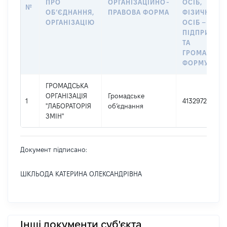
ПРО
ОРГАНІЗАЦІЙНО-
ОСІБ,
№
ОБʼЄДНАННЯ,
ПРАВОВА ФОРМА
ФІЗИЧНИХ
ОРГАНІЗАЦІЮ
ОСІБ –
ПІДПРИЄМЦ
ТА
ГРОМАДСЬК
ФОРМУВАН
ГРОМАДСЬКА
ОРГАНІЗАЦІЯ
Громадське
1
41329723
"ЛАБОРАТОРІЯ
об’єднання
ЗМІН"
Документ підписано:
ШКЛЬОДА КАТЕРИНА ОЛЕКСАНДРІВНА
Інші документи суб'єкта