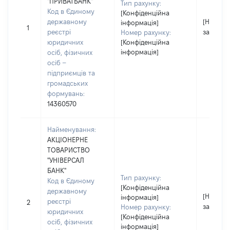
"ПРИВАТБАНК"
Тип рахунку:
Код в Єдиному
[Конфіденційна
державному
[Не
інформація]
1
реєстрі
застосо
Номер рахунку:
юридичних
[Конфіденційна
інформація]
осіб, фізичних
осіб –
підприємців та
громадських
формувань:
14360570
Найменування:
АКЦІОНЕРНЕ
ТОВАРИСТВО
"УНІВЕРСАЛ
БАНК"
Тип рахунку:
Код в Єдиному
[Конфіденційна
державному
[Не
інформація]
реєстрі
2
застосо
Номер рахунку:
юридичних
[Конфіденційна
осіб, фізичних
інформація]