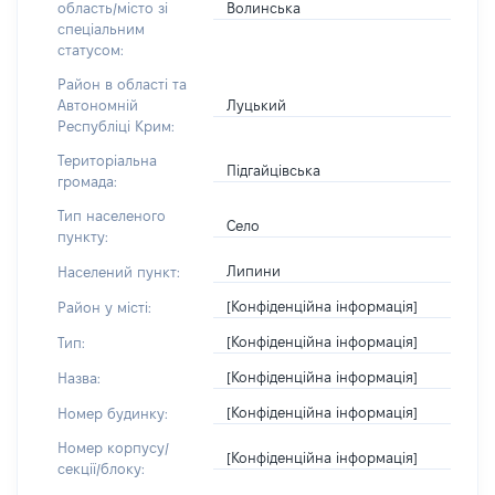
Волинська
область/місто зі
спеціальним
статусом:
Район в області та
Луцький
Автономній
Республіці Крим:
Територіальна
Підгайцівська
громада:
Тип населеного
Село
пункту:
Липини
Населений пункт:
[Конфіденційна інформація]
Район у місті:
[Конфіденційна інформація]
Тип:
[Конфіденційна інформація]
Назва:
[Конфіденційна інформація]
Номер будинку:
Номер корпусу/
[Конфіденційна інформація]
секції/блоку: