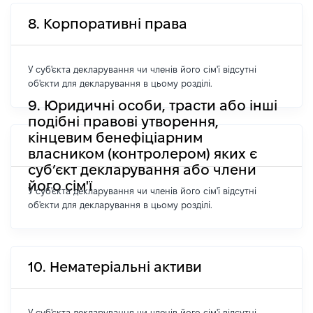
8. Корпоративні права
У суб'єкта декларування чи членів його сім'ї відсутні
об'єкти для декларування в цьому розділі.
9. Юридичні особи, трасти або інші
подібні правові утворення,
кінцевим бенефіціарним
власником (контролером) яких є
суб’єкт декларування або члени
його сім'ї
У суб'єкта декларування чи членів його сім'ї відсутні
об'єкти для декларування в цьому розділі.
10. Нематеріальні активи
У суб'єкта декларування чи членів його сім'ї відсутні