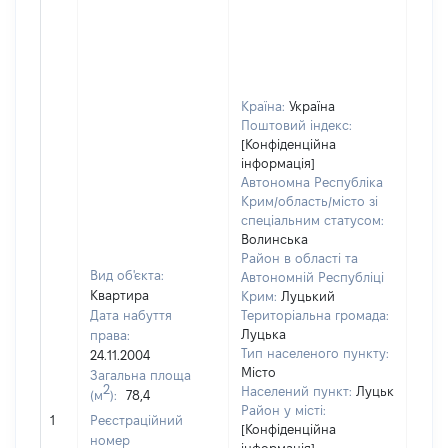
Країна:
Україна
Поштовий індекс:
[Конфіденційна
інформація]
Автономна Республіка
Крим/область/місто зі
спеціальним статусом:
Волинська
Район в області та
Вид об'єкта:
Автономній Республіці
Квартира
Крим:
Луцький
Дата набуття
Територіальна громада:
Луцька
права:
9110
Тип населеного пункту:
24.11.2004
Тип
Місто
Загальна площа
варт
2
Населений пункт:
Луцьк
(м
):
78,4
обʼє
Район у місті:
1
Реєстраційний
варт
[Конфіденційна
номер