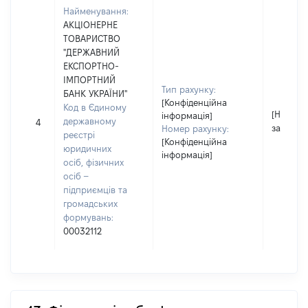
Найменування:
АКЦІОНЕРНЕ
ТОВАРИСТВО
"ДЕРЖАВНИЙ
ЕКСПОРТНО-
ІМПОРТНИЙ
Тип рахунку:
БАНК УКРАЇНИ"
[Конфіденційна
Код в Єдиному
[Не
інформація]
державному
4
застосо
Номер рахунку:
реєстрі
[Конфіденційна
юридичних
інформація]
осіб, фізичних
осіб –
підприємців та
громадських
формувань:
00032112