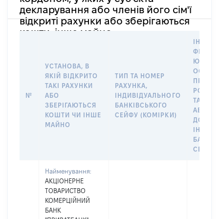
декларування або членів його сім'ї
відкриті рахунки або зберігаються
кошти, інше майно
ІНФОР
ФІЗИЧН
ЮРИДИ
УСТАНОВА, В
ОСОБУ,
ЯКІЙ ВІДКРИТО
ТИП ТА НОМЕР
ПРАВО
ТАКІ РАХУНКИ
РАХУНКА,
РОЗПО
№
АБО
ІНДИВІДУАЛЬНОГО
ТАКИМ
ЗБЕРІГАЮТЬСЯ
БАНКІВСЬКОГО
АБО М
КОШТИ ЧИ ІНШЕ
СЕЙФУ (КОМІРКИ)
ДО
МАЙНО
ІНДИВ
БАНКІ
СЕЙФУ 
Найменування:
АКЦІОНЕРНЕ
ТОВАРИСТВО
КОМЕРЦІЙНИЙ
БАНК