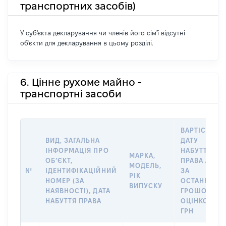
транспортних засобів)
У суб'єкта декларування чи членів його сім'ї відсутні
об'єкти для декларування в цьому розділі.
6. Цінне рухоме майно -
транспортні засоби
ВАРТІСТЬ Н
ВИД, ЗАГАЛЬНА
ДАТУ
ІНФОРМАЦІЯ ПРО
НАБУТТЯ
МАРКА,
ОБʼЄКТ,
ПРАВА АБО
МОДЕЛЬ,
№
ІДЕНТИФІКАЦІЙНИЙ
ЗА
РІК
НОМЕР (ЗА
ОСТАННЬО
ВИПУСКУ
НАЯВНОСТІ), ДАТА
ГРОШОВОЮ
НАБУТТЯ ПРАВА
ОЦІНКОЮ,
ГРН