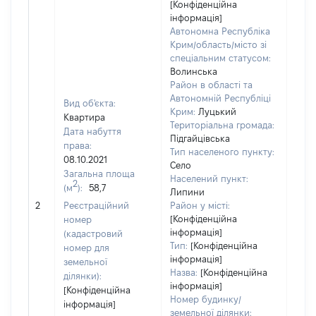
[Конфіденційна
інформація]
Автономна Республіка
Крим/область/місто зі
спеціальним статусом:
Волинська
Район в області та
Автономній Республіці
Вид об'єкта:
Крим:
Луцький
Квартира
Територіальна громада:
Дата набуття
Підгайцівська
права:
Тип населеного пункту:
300
08.10.2021
Село
Тип
Загальна площа
Населений пункт:
варт
2
(м
):
58,7
Липини
обʼє
2
Реєстраційний
Район у місті:
варт
[Конфіденційна
номер
дату
інформація]
(кадастровий
набу
Тип:
[Конфіденційна
номер для
пра
інформація]
земельної
Назва:
[Конфіденційна
ділянки):
інформація]
[Конфіденційна
Номер будинку/
інформація]
земельної ділянки: