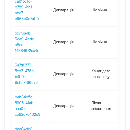
ca815c1c-
b789-4fc1-
Декларація
Щорічна
2
abe7-
e963e0d7af15
5c7f6a4b-
3ce9-4bdd-
Декларація
Щорічна
2
a8ed-
14984672ca4c
3a7d0573-
5ed3-478b-
Кандидата
Декларація
2
b4b0-
на посаду
9ef5f7166d78
beb64b5d-
5603-41ab-
Після
Декларація
2
aaa0-
звільнення
ce62d70402e9
daa04de0-