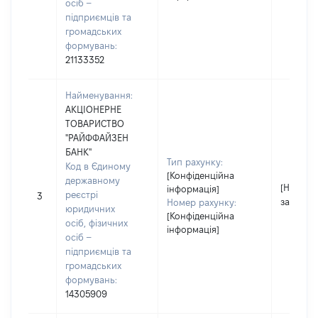
осіб –
підприємців та
громадських
формувань:
21133352
Найменування:
АКЦІОНЕРНЕ
ТОВАРИСТВО
"РАЙФФАЙЗЕН
БАНК"
Тип рахунку:
Код в Єдиному
[Конфіденційна
державному
[Не
інформація]
реєстрі
3
застосо
Номер рахунку:
юридичних
[Конфіденційна
осіб, фізичних
інформація]
осіб –
підприємців та
громадських
формувань:
14305909