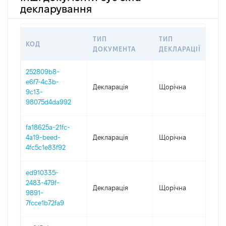
декларування
ТИП
ТИП
КОД
П
ДОКУМЕНТА
ДЕКЛАРАЦІЇ
252809b8-
e6f7-4c3b-
Декларація
Щорічна
2
9c13-
98075d4da992
fa18625a-21fc-
4a19-beed-
Декларація
Щорічна
2
4fc5c1e83f92
ed910335-
2483-479f-
Декларація
Щорічна
2
9891-
7fcce1b72fa9