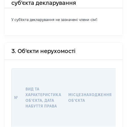
суб'єкта декларування
У суб'єкта декларування не зазначені члени сім'ї
3. Об'єкти нерухомості
ВАР
ДАТ
НАБ
ВИД ТА
ПРА
ХАРАКТЕРИСТИКА
МІСЦЕЗНАХОДЖЕННЯ
№
ЗА
ОБʼЄКТА, ДАТА
ОБʼЄКТА
ОС
НАБУТТЯ ПРАВА
ГР
ОЦІ
ГРН