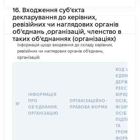
16. Входження суб’єкта
декларування до керівних,
ревізійних чи наглядових органів
об’єднань ,організацій, членство в
таких об’єднаннях (організаціях)
Інформація щодо входження до складу керівних,
ревізійних чи наглядових органів об’єднань,
організацій:
КОД У
ЄДИНОМУ
ДЕРЖАВН
РЕЄСТРІ
ІНФОРМАЦІЯ
ЮРИДИЧН
ПРО
ОРГАНІЗАЦІЙНО-
ОСІБ,
№
ОБʼЄДНАННЯ,
ПРАВОВА ФОРМА
ФІЗИЧНИХ
ОРГАНІЗАЦІЮ
ОСІБ –
ПІДПРИЄМ
ТА
ГРОМАДСЬ
ФОРМУВА