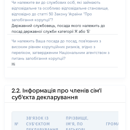
Чи належите ви до службових осіб, які займають
відповідальне та особливо відповідальне становище,
відповідно до статті 50 Закону України “Про
запобігання корупції”?
Державний службовець, посада якого належить до
посад державної служби категорії 'А' або 'Б'
Чи належить Ваша посада до посад, пов'язаних з
високим рівнем корупційних ризиків, згідно з
переліком, затвердженим Національним агентством з
питань запобігання корупції?
Ні
2.2. Інформація про членів сім'ї
суб'єкта декларування
ЗВ'ЯЗОК ІЗ
ПРІЗВИЩЕ,
№
СУБ'ЄКТОМ
ІМ'Я, ПО
ГРОМАДЯН
ДЕКЛАРУВАННЯ
БАТЬКОВІ