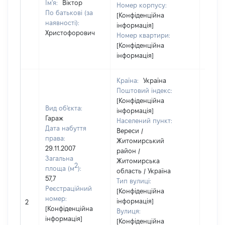
Ім'я:
Віктор
Номер корпусу:
По батькові (за
[Конфіденційна
наявності):
інформація]
Христофорович
Номер квартири:
[Конфіденційна
інформація]
Країна:
Україна
Поштовий індекс:
[Конфіденційна
Вид об'єкта:
інформація]
Гараж
Населений пункт:
Дата набуття
Вереси /
права:
Житомирський
29.11.2007
район /
Загальна
Житомирська
2
площа (м
):
область / Україна
57,7
Тип вулиці:
Реєстраційний
[Конфіденційна
[Не
номер:
інформація]
2
відом
[Конфіденційна
Вулиця:
інформація]
[Конфіденційна