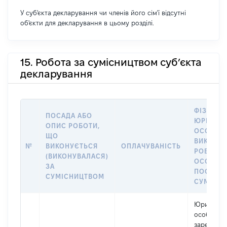
У суб'єкта декларування чи членів його сім'ї відсутні
об'єкти для декларування в цьому розділі.
15. Робота за сумісництвом суб’єкта
декларування
ФІЗИЧНА
ПОСАДА АБО
ЮРИДИЧ
ОПИС РОБОТИ,
ОСОБА, 
ЩО
ВИКОНУ
№
ВИКОНУЄТЬСЯ
ОПЛАЧУВАНІСТЬ
РОБОТА (
(ВИКОНУВАЛАСЯ)
ОСОБА 
ЗА
ПОСАДУ 
СУМІСНИЦТВОМ
СУМІСН
Юридичн
особа,
зареєстро