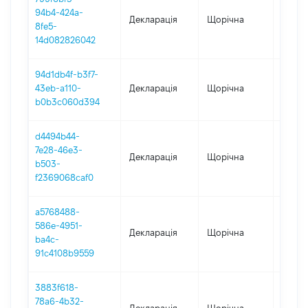
94b4-424a-
Декларація
Щорічна
2020
8fe5-
14d082826042
94d1db4f-b3f7-
43eb-a110-
Декларація
Щорічна
2019
b0b3c060d394
d4494b44-
7e28-46e3-
Декларація
Щорічна
2018
b503-
f2369068caf0
a5768488-
586e-4951-
Декларація
Щорічна
2016
ba4c-
91c4108b9559
3883f618-
78a6-4b32-