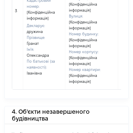
Кадастровий
[Конфіденційна
номер:
інформація]
3
2363
[Конфіденційна
Вулиця:
інформація]
[Конфіденційна
Декларує:
інформація]
дружина
Номер будинку:
Прізвище:
[Конфіденційна
Гранат
інформація]
Ім'я:
Номер корпусу:
Олександра
[Конфіденційна
По батькові (за
інформація]
наявності):
Номер квартири:
Іванівна
[Конфіденційна
інформація]
4. Об'єкти незавершеного
будівництва