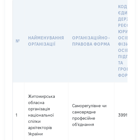
КОД В
ЄДИНОМ
ДЕРЖАВН
РЕЄСТРІ
ЮРИДИЧ
НАЙМЕНУВАННЯ
ОРГАНІЗАЦІЙНО-
ОСІБ,
№
ОРГАНІЗАЦІЇ
ПРАВОВА ФОРМА
ФІЗИЧНИ
ОСІБ –
ПІДПРИЄ
ТА
ГРОМАДС
ФОРМУВА
Житомирська
обласна
Саморегулівне чи
організація
самоврядне
1
національної
39911812
професійне
спілки
об’єднання
архітекторів
України