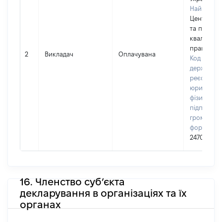
Найменув
Центр під
та підвищ
кваліфікац
працівник
2
Викладач
Оплачувана
Код в Єди
державно
реєстрі
юридичних
фізичних о
підприємц
громадськ
формуван
24700541
16. Членство суб’єкта
декларування в організаціях та їх
органах