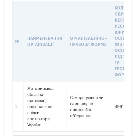
КОД В
ЄДИНОМ
ДЕРЖАВН
РЕЄСТРІ
ЮРИДИЧ
НАЙМЕНУВАННЯ
ОРГАНІЗАЦІЙНО-
ОСІБ,
№
ОРГАНІЗАЦІЇ
ПРАВОВА ФОРМА
ФІЗИЧНИ
ОСІБ –
ПІДПРИЄ
ТА
ГРОМАДС
ФОРМУВА
Житомирська
обласна
Саморегулівне чи
організація
самоврядне
1
національної
39911812
професійне
спілки
об’єднання
архітекторів
України