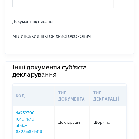
Документ підписано:
МЕДИНСЬКИЙ ВІКТОР ХРИСТОФОРОВИЧ
Інші документи суб'єкта
декларування
ТИП
ТИП
КОД
ПЕРІ
ДОКУМЕНТА
ДЕКЛАРАЦІЇ
4e232396-
f04c-4c1d-
Декларація
Щорічна
2025
ab6a-
6327ec679319