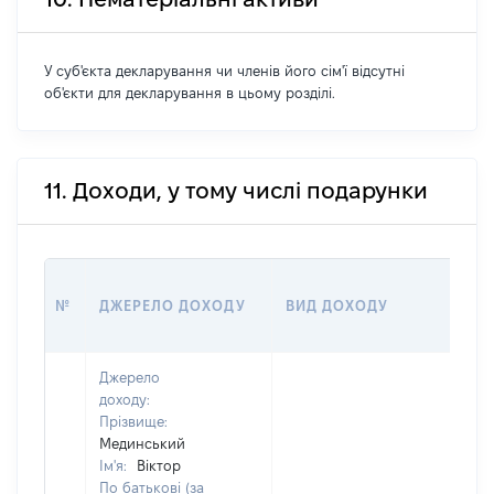
У суб'єкта декларування чи членів його сім'ї відсутні
об'єкти для декларування в цьому розділі.
11. Доходи, у тому числі подарунки
РО
№
ДЖЕРЕЛО ДОХОДУ
ВИД ДОХОДУ
(ВА
Джерело
доходу:
Прізвище:
Мединський
Ім'я:
Віктор
По батькові (за