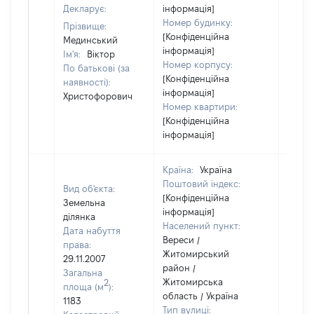
Декларує:
інформація]
Номер будинку:
Прізвище:
[Конфіденційна
Мединський
інформація]
Ім'я:
Віктор
Номер корпусу:
По батькові (за
[Конфіденційна
наявності):
інформація]
Христофорович
Номер квартири:
[Конфіденційна
інформація]
Країна:
Україна
Поштовий індекс:
Вид об'єкта:
[Конфіденційна
Земельна
інформація]
ділянка
Населений пункт:
Дата набуття
Вереси /
права:
Житомирський
29.11.2007
район /
Загальна
Житомирська
2
площа (м
):
область / Україна
1183
Тип вулиці: