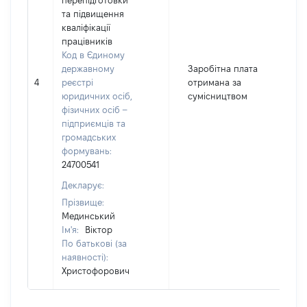
перепідготовки
та підвищення
кваліфікації
працівників
Код в Єдиному
державному
Заробітна плата
4
реєстрі
отримана за
6
юридичних осіб,
сумісництвом
фізичних осіб –
підприємців та
громадських
формувань:
24700541
Декларує:
Прізвище:
Мединський
Ім'я:
Віктор
По батькові (за
наявності):
Христофорович