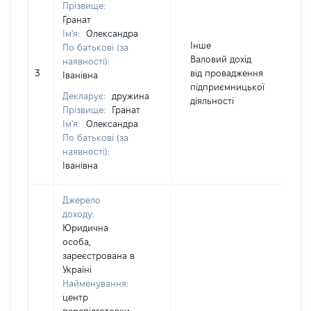
Прізвище:
Гранат
Ім'я:
Олександра
Інше
По батькові (за
Валовий дохід
наявності):
3
від провадження
9
Іванівна
підприємницької
Декларує:
дружина
діяльності
Прізвище:
Гранат
Ім'я:
Олександра
По батькові (за
наявності):
Іванівна
Джерело
доходу:
Юридична
особа,
зареєстрована в
Україні
Найменування:
центр