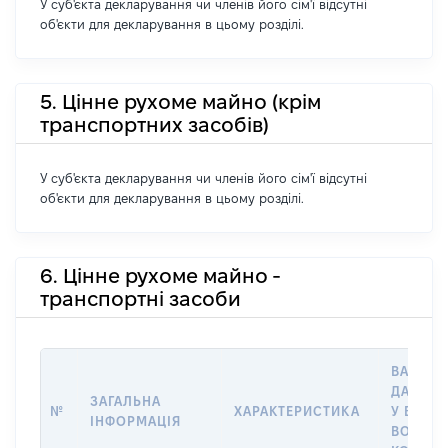
У суб'єкта декларування чи членів його сім'ї відсутні
об'єкти для декларування в цьому розділі.
5. Цінне рухоме майно (крім
транспортних засобів)
У суб'єкта декларування чи членів його сім'ї відсутні
об'єкти для декларування в цьому розділі.
6. Цінне рухоме майно -
транспортні засоби
ВАРТІС
ДАТУ Н
ЗАГАЛЬНА
№
ХАРАКТЕРИСТИКА
У ВЛАСН
ІНФОРМАЦІЯ
ВОЛОДІ