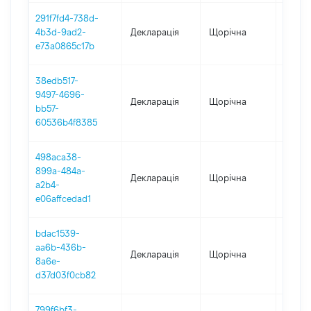
291f7fd4-738d-
4b3d-9ad2-
Декларація
Щорічна
2024
e73a0865c17b
38edb517-
9497-4696-
Декларація
Щорічна
2023
bb57-
60536b4f8385
498aca38-
899a-484a-
Декларація
Щорічна
2022
a2b4-
e06affcedad1
bdac1539-
aa6b-436b-
Декларація
Щорічна
2021
8a6e-
d37d03f0cb82
799f6bf3-