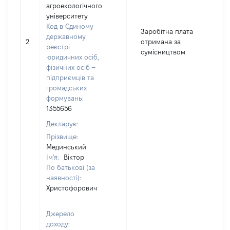
агроекологічного
університету
Код в Єдиному
Заробітна плата
державному
2
отримана за
1
реєстрі
сумісництвом
юридичних осіб,
фізичних осіб –
підприємців та
громадських
формувань:
1355656
Декларує:
Прізвище:
Мединський
Ім'я:
Віктор
По батькові (за
наявності):
Христофорович
Джерело
доходу: