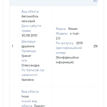
КОРИСТ
Вид об'єкта:
Автомобіль
легковий
Дата набуття
Марка:
Nissan
права:
Модель:
x-trail-
30.08.2010
2.0
Декларує:
Рік випуску:
2010
1
дружина
256800
Ідентифікаційний
Прізвище:
номер:
Гранат
[Конфіденційна
Ім'я:
інформація]
Олександра
По батькові (за
наявності):
Іванівна
Вид об'єкта:
Інше
Інший вид
об'єкта:
Причіп-