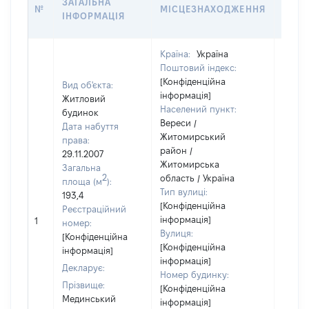
ЗАГАЛЬНА
№
МІСЦЕЗНАХОДЖЕННЯ
НА Д
ІНФОРМАЦІЯ
НАБУ
Країна:
Україна
Поштовий індекс:
[Конфіденційна
Вид об'єкта:
інформація]
Житловий
Населений пункт:
будинок
Вереси /
Дата набуття
Житомирський
права:
район /
29.11.2007
Житомирська
Загальна
2
область / Україна
площа (м
):
Тип вулиці:
193,4
[Конфіденційна
Реєстраційний
інформація]
1
26427
номер:
Вулиця:
[Конфіденційна
[Конфіденційна
інформація]
інформація]
Декларує:
Номер будинку:
Прізвище:
[Конфіденційна
Мединський
інформація]