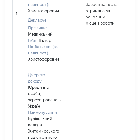
наявності):
Заробітна плата
Христофорович
отримана за
1
2
основним
Декларує:
місцем роботи
Прізвище:
Мединський
Ім'я:
Віктор
По батькові (за
наявності):
Христофорович
Джерело
доходу:
Юридична
особа,
зареєстрована в
Україні
Найменування:
Будівельний
коледж
Житомирського
національного