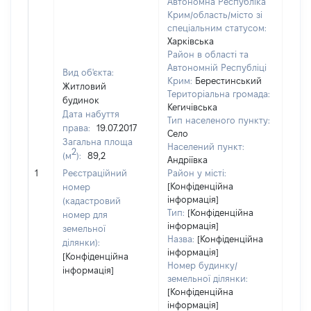
Автономна Республіка
Крим/область/місто зі
спеціальним статусом:
Харківська
Район в області та
Автономній Республіці
Вид об'єкта:
Крим:
Берестинський
Житловий
Територіальна громада:
будинок
Кегичівська
Дата набуття
Тип населеного пункту:
права:
19.07.2017
Село
Загальна площа
258
Населений пункт:
2
(м
):
89,2
Тип 
Андріївка
обʼє
1
Реєстраційний
Район у місті:
варт
[Конфіденційна
номер
інформація]
набу
(кадастровий
Тип:
[Конфіденційна
номер для
інформація]
земельної
Назва:
[Конфіденційна
ділянки):
інформація]
[Конфіденційна
Номер будинку/
інформація]
земельної ділянки:
[Конфіденційна
інформація]