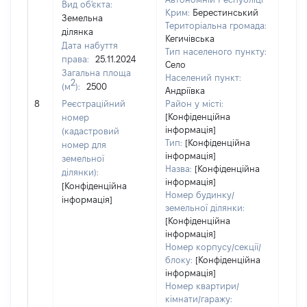
Вид об'єкта:
Крим:
Берестинський
Земельна
Територіальна громада:
ділянка
Кегичівська
Дата набуття
Тип населеного пункту:
права:
25.11.2024
Село
Загальна площа
Населений пункт:
2
(м
):
2500
Андріївка
[Не
8
Реєстраційний
Район у місті:
заст
[Конфіденційна
номер
інформація]
(кадастровий
Тип:
[Конфіденційна
номер для
інформація]
земельної
Назва:
[Конфіденційна
ділянки):
інформація]
[Конфіденційна
Номер будинку/
інформація]
земельної ділянки:
[Конфіденційна
інформація]
Номер корпусу/секції/
блоку:
[Конфіденційна
інформація]
Номер квартири/
кімнати/гаражу: