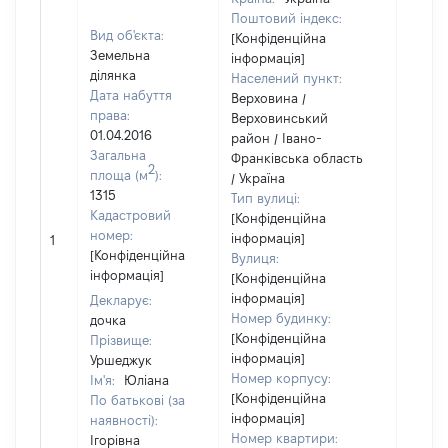
Поштовий індекс:
Вид об'єкта:
[Конфіденційна
Земельна
інформація]
ділянка
Населений пункт:
Дата набуття
Верховина /
права:
Верховинський
01.04.2016
район / Івано-
Загальна
Франківська область
2
площа (м
):
/ Україна
1315
Тип вулиці:
Кадастровий
[Конфіденційна
[Не
номер:
інформація]
1
відом
[Конфіденційна
Вулиця:
інформація]
[Конфіденційна
інформація]
Декларує:
Номер будинку:
дочка
[Конфіденційна
Прізвище:
інформація]
Уршеджук
Номер корпусу:
Ім'я:
Юліана
[Конфіденційна
По батькові (за
інформація]
наявності):
Номер квартири:
Ігорівна