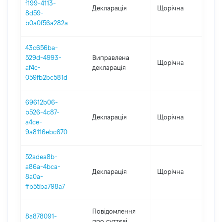
f199-4113-
Декларація
Щорічна
20
8d59-
b0a0f56a282a
43c656ba-
529d-4993-
Виправлена
Щорічна
202
af4c-
декларація
059fb2bc581d
69612b06-
b526-4c87-
Декларація
Щорічна
202
a4ce-
9a8116ebc670
52adea8b-
a86a-4bca-
Декларація
Щорічна
202
8a0a-
ffb55ba798a7
Повідомлення
8a878091-
про суттєві