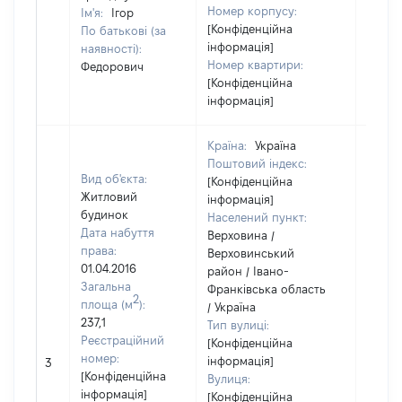
Номер корпусу:
Ім'я:
Ігор
[Конфіденційна
По батькові (за
інформація]
наявності):
Номер квартири:
Федорович
[Конфіденційна
інформація]
Країна:
Україна
Поштовий індекс:
Вид об'єкта:
[Конфіденційна
Житловий
інформація]
будинок
Населений пункт:
Дата набуття
Верховина /
права:
Верховинський
01.04.2016
район / Івано-
Загальна
Франківська область
2
площа (м
):
/ Україна
237,1
Тип вулиці:
Реєстраційний
[Конфіденційна
номер:
інформація]
3
34867
[Конфіденційна
Вулиця:
інформація]
[Конфіденційна