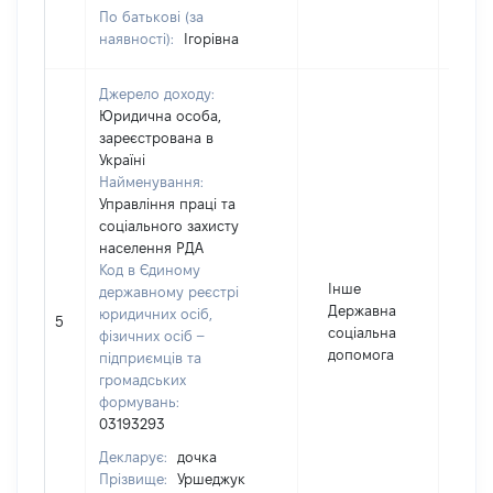
По батькові (за
наявності):
Ігорівна
Джерело доходу:
Юридична особа,
зареєстрована в
Україні
Найменування:
Управління праці та
соціального захисту
населення РДА
Код в Єдиному
Інше
державному реєстрі
Державна
юридичних осіб,
5
67
соціальна
фізичних осіб –
допомога
підприємців та
громадських
формувань:
03193293
Декларує:
дочка
Прізвище:
Уршеджук