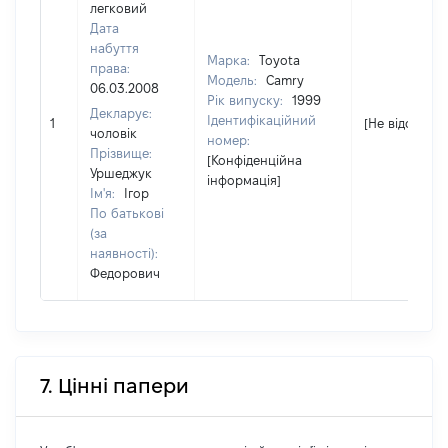
легковий
Дата
набуття
Марка:
Toyota
права:
Модель:
Camry
06.03.2008
Рік випуску:
1999
Декларує:
Ідентифікаційний
1
[Не відомо]
чоловік
номер:
Прізвище:
[Конфіденційна
Уршеджук
інформація]
Ім'я:
Ігор
По батькові
(за
наявності):
Федорович
7. Цінні папери