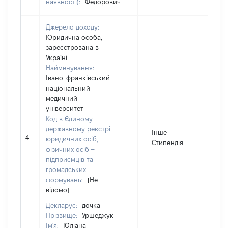
наявності):
Федорович
Джерело доходу:
Юридична особа,
зареєстрована в
Україні
Найменування:
Івано-франківський
національний
медичний
університет
Код в Єдиному
державному реєстрі
Інше
4
109
юридичних осіб,
Стипендія
фізичних осіб –
підприємців та
громадських
формувань:
[Не
відомо]
Декларує:
дочка
Прізвище:
Уршеджук
Ім'я:
Юліана