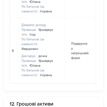
Ім'я:
Юліана
По батькові (за
наявності):
Ігорівна
Джерело доходу:
Прізвище:
Уршеджук
Ім'я:
Ігор
По батькові (за
Подарунок
наявності):
у
Федорович
6
40
негрошовій
Декларує:
дочка
формі
Прізвище:
Уршеджук
Ім'я:
Юліана
По батькові (за
наявності):
Ігорівна
12. Грошові активи