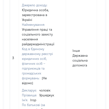
Джерело доходу:
Юридична особа,
зареєстрована в
Україні
Найменування:
Управління праці та
соціального захисту
населення
райдержадміністрації
Код в Єдиному
Інше
державному реєстрі
Державна
3
492
юридичних осіб,
соціальна
фізичних осіб –
допомога
підприємців та
громадських
формувань:
[Не
відомо]
Декларує:
чоловік
Прізвище:
Уршеджук
Ім'я:
Ігор
По батькові (за