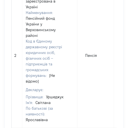
зареєстрована в
Україні
Найменування:
Пенсійний фонд
України у
Верховинському
районі
Код в Єдиному
державному реєстрі
юридичних осіб,
2
Пенсія
19
фізичних осіб –
підприємців та
громадських
формувань:
[Не
відомо]
Декларує:
Прізвище:
Уршеджук
Ім'я:
Світлана
По батькові (за
наявності):
Ярославівна