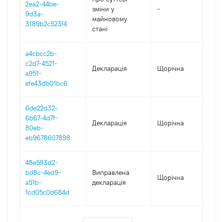
2ea2-44be-
зміни y
-
202
9d3a-
майновому
3189b2c523f4
стані
a4cbcc2b-
c2d7-4521-
Декларація
Щорічна
20
a951-
efe43db01bc6
6de22d32-
6b67-4d7f-
Декларація
Щорічна
201
80eb-
eb9678607898
48e593d2-
bd8c-4ed9-
Виправлена
Щорічна
201
a51b-
декларація
1cd05c0d684d