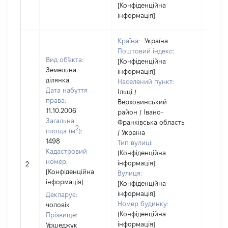
[Конфіденційна
інформація]
Країна:
Україна
Поштовий індекс:
Вид об'єкта:
[Конфіденційна
Земельна
інформація]
ділянка
Населений пункт:
Дата набуття
Ільці /
права:
Верховинський
11.10.2006
район / Івано-
Загальна
Франківська область
2
площа (м
):
/ Україна
1498
Тип вулиці:
Кадастровий
[Конфіденційна
[Не
номер:
інформація]
2
відом
[Конфіденційна
Вулиця:
інформація]
[Конфіденційна
інформація]
Декларує:
Номер будинку:
чоловік
[Конфіденційна
Прізвище:
інформація]
Уршеджук