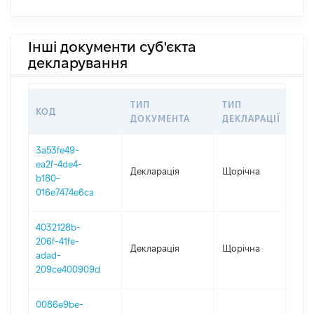
Інші документи суб'єкта
декларування
ТИП
ТИП
КОД
ПЕ
ДОКУМЕНТА
ДЕКЛАРАЦІЇ
3a53fe49-
ea2f-4de4-
Декларація
Щорічна
202
b180-
016e7474e6ca
4032128b-
206f-41fe-
Декларація
Щорічна
202
adad-
209ce400909d
0086e9be-