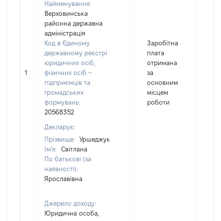
Найменування:
Верховинська
районна державна
адміністрація
Код в Єдиному
Заробітна
державному реєстрі
плата
юридичних осіб,
отримана
1
фізичних осіб –
за
145
підприємців та
основним
громадських
місцем
формувань:
роботи
20568352
Декларує:
Прізвище:
Уршеджук
Ім'я:
Світлана
По батькові (за
наявності):
Ярославівна
Джерело доходу:
Юридична особа,