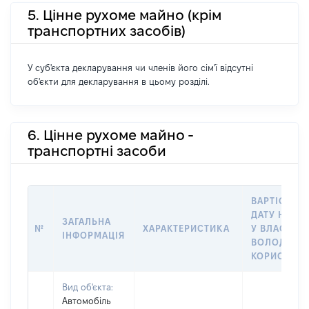
5. Цінне рухоме майно (крім
транспортних засобів)
У суб'єкта декларування чи членів його сім'ї відсутні
об'єкти для декларування в цьому розділі.
6. Цінне рухоме майно -
транспортні засоби
ВАРТІСТЬ Н
ДАТУ НАБУ
ЗАГАЛЬНА
№
ХАРАКТЕРИСТИКА
У ВЛАСНІСТ
ІНФОРМАЦІЯ
ВОЛОДІННЯ
КОРИСТУВ
Вид об'єкта:
Автомобіль