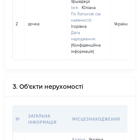
Уршеджук
Ім'я:
Юліана
По батькові (за
наявності):
2
дочка
Україна
Ігорівна
Дата
народження:
[Конфіденційна
інформація]
3. Об'єкти нерухомості
ВАРТ
ЗАГАЛЬНА
№
МІСЦЕЗНАХОДЖЕННЯ
НА Д
ІНФОРМАЦІЯ
НАБУ
Країна:
Україна