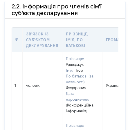
2.2. Інформація про членів сім'ї
суб'єкта декларування
ЗВ'ЯЗОК ІЗ
ПРІЗВИЩЕ,
№
СУБ'ЄКТОМ
ІМ'Я, ПО
ГРОМАДЯН
ДЕКЛАРУВАННЯ
БАТЬКОВІ
Прізвище:
Уршеджук
Ім'я:
Ігор
По батькові (за
наявності):
1
чоловік
Україна
Федорович
Дата
народження:
[Конфіденційна
інформація]
Прізвище: