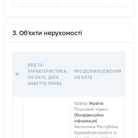
3. Об'єкти нерухомості
ВАР
ВИД ТА
ДАТ
ХАРАКТЕРИСТИКА
МІСЦЕЗНАХОДЖЕННЯ
ПРА
№
ОБʼЄКТА, ДАТА
ОБʼЄКТА
ОС
НАБУТТЯ ПРАВА
ГР
ОЦІ
Країна:
Україна
Поштовий індекс:
[Конфіденційна
інформація]
Автономна Республіка
Крим/область/місто зі