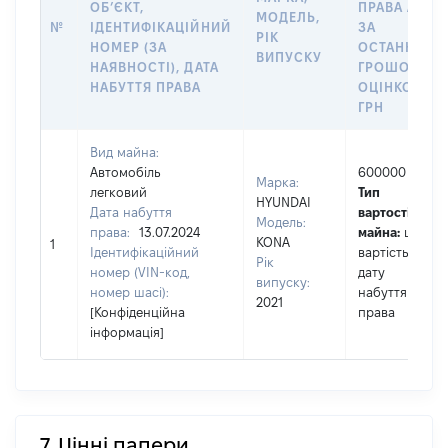
ОБʼЄКТ,
ПРАВА АБО
МОДЕЛЬ,
№
ІДЕНТИФІКАЦІЙНИЙ
ЗА
РІК
НОМЕР (ЗА
ОСТАННЬО
ВИПУСКУ
НАЯВНОСТІ), ДАТА
ГРОШОВОЮ
НАБУТТЯ ПРАВА
ОЦІНКОЮ,
ГРН
Вид майна:
Автомобіль
600000
Марка:
легковий
Тип
HYUNDAI
Дата набуття
вартості
Модель:
права:
13.07.2024
майна:
це
KONA
1
Ідентифікаційний
вартість на
Рік
номер (VIN-код,
дату
випуску:
номер шасі):
набуття
2021
[Конфіденційна
права
інформація]
7. Цінні папери