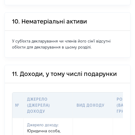
10. Нематеріальні активи
У суб'єкта декларування чи членів його сім'ї відсутні
об'єкти для декларування в цьому розділі.
11. Доходи, у тому числі подарунки
ДЖЕРЕЛО
РОЗМІР
№
(ДЖЕРЕЛА)
ВИД ДОХОДУ
(ВАРТІСТ
ДОХОДУ
ГРН
Джерело доходу:
Юридична особа,