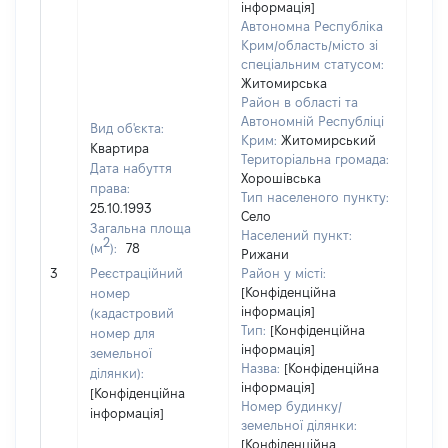
інформація]
Автономна Республіка
Крим/область/місто зі
спеціальним статусом:
Житомирська
Район в області та
Автономній Республіці
Вид об'єкта:
Крим:
Житомирський
Квартира
Територіальна громада:
Дата набуття
Хорошівська
права:
Тип населеного пункту:
25.10.1993
Село
Загальна площа
Населений пункт:
2
(м
):
78
Рижани
[Не
3
Реєстраційний
Район у місті:
заст
[Конфіденційна
номер
інформація]
(кадастровий
Тип:
[Конфіденційна
номер для
інформація]
земельної
Назва:
[Конфіденційна
ділянки):
інформація]
[Конфіденційна
Номер будинку/
інформація]
земельної ділянки:
[Конфіденційна