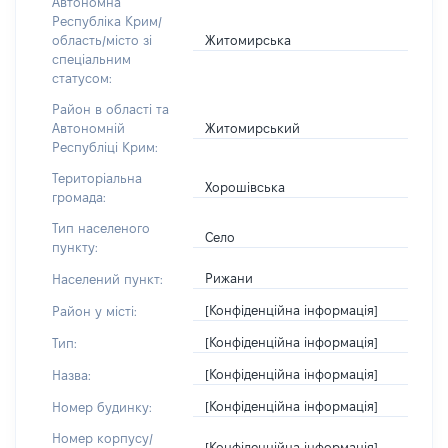
Автономна
Республіка Крим/
Житомирська
область/місто зі
спеціальним
статусом:
Район в області та
Житомирський
Автономній
Республіці Крим:
Територіальна
Хорошівська
громада:
Тип населеного
Село
пункту:
Рижани
Населений пункт:
[Конфіденційна інформація]
Район у місті:
[Конфіденційна інформація]
Тип:
[Конфіденційна інформація]
Назва:
[Конфіденційна інформація]
Номер будинку:
Номер корпусу/
[Конфіденційна інформація]