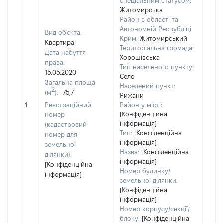
спеціальним статусом:
Житомирська
Район в області та
Автономній Республіці
Вид об'єкта:
Крим:
Житомирський
Квартира
Територіальна громада:
Дата набуття
Хорошівська
права:
Тип населеного пункту:
15.05.2020
Село
Загальна площа
Населений пункт:
2
(м
):
75,7
Рижани
[Не
1
Реєстраційний
Район у місті:
заст
[Конфіденційна
номер
інформація]
(кадастровий
Тип:
[Конфіденційна
номер для
інформація]
земельної
Назва:
[Конфіденційна
ділянки):
інформація]
[Конфіденційна
Номер будинку/
інформація]
земельної ділянки:
[Конфіденційна
інформація]
Номер корпусу/секції/
блоку:
[Конфіденційна