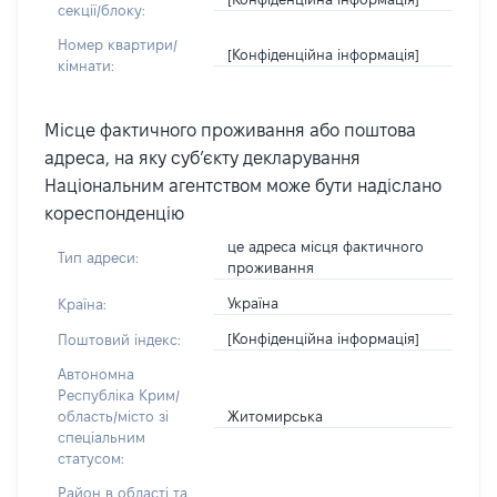
секції/блоку:
Номер квартири/
[Конфіденційна інформація]
кімнати:
Місце фактичного проживання або поштова
адреса, на яку суб’єкту декларування
Національним агентством може бути надіслано
кореспонденцію
це адреса місця фактичного
Тип адреси:
проживання
Україна
Країна:
[Конфіденційна інформація]
Поштовий індекс:
Автономна
Республіка Крим/
Житомирська
область/місто зі
спеціальним
статусом:
Район в області та