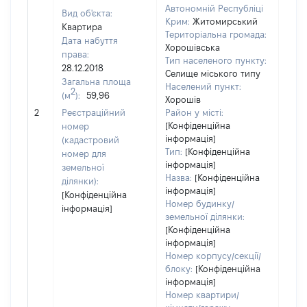
Автономній Республіці
Вид об'єкта:
Крим:
Житомирський
Квартира
Територіальна громада:
Дата набуття
Хорошівська
права:
Тип населеного пункту:
28.12.2018
Селище міського типу
Загальна площа
Населений пункт:
2
(м
):
59,96
Хорошів
[Не
2
Реєстраційний
Район у місті:
заст
[Конфіденційна
номер
інформація]
(кадастровий
Тип:
[Конфіденційна
номер для
інформація]
земельної
Назва:
[Конфіденційна
ділянки):
інформація]
[Конфіденційна
Номер будинку/
інформація]
земельної ділянки:
[Конфіденційна
інформація]
Номер корпусу/секції/
блоку:
[Конфіденційна
інформація]
Номер квартири/