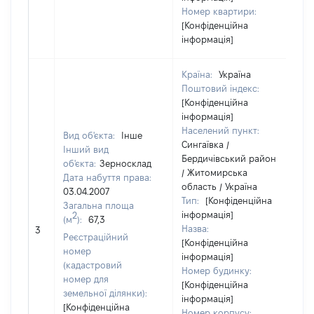
Номер квартири:
[Конфіденційна
інформація]
Країна:
Україна
Поштовий індекс:
[Конфіденційна
інформація]
Населений пункт:
Вид об'єкта:
Інше
Сингаївка /
Інший вид
Бердичівський район
об'єкта:
Зерносклад
/ Житомирська
Дата набуття права:
область / Україна
03.04.2007
Тип:
[Конфіденційна
Загальна площа
інформація]
2
(м
):
67,3
Назва:
1
3
Реєстраційний
[Конфіденційна
номер
інформація]
(кадастровий
Номер будинку:
номер для
[Конфіденційна
земельної ділянки):
інформація]
[Конфіденційна
Номер корпусу: