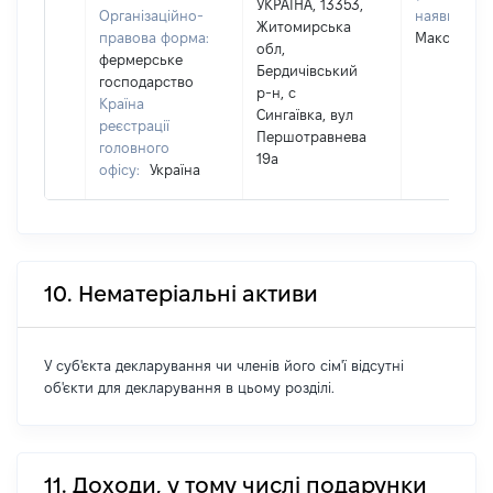
УКРАЇНА, 13353,
Організаційно-
наявності):
Житомирська
правова форма:
Максимівн
обл,
фермерське
Бердичівський
господарство
р-н, с
Країна
Сингаївка, вул
реєстрації
Першотравнева
головного
19а
офісу:
Україна
10. Нематеріальні активи
У суб'єкта декларування чи членів його сім'ї відсутні
об'єкти для декларування в цьому розділі.
11. Доходи, у тому числі подарунки