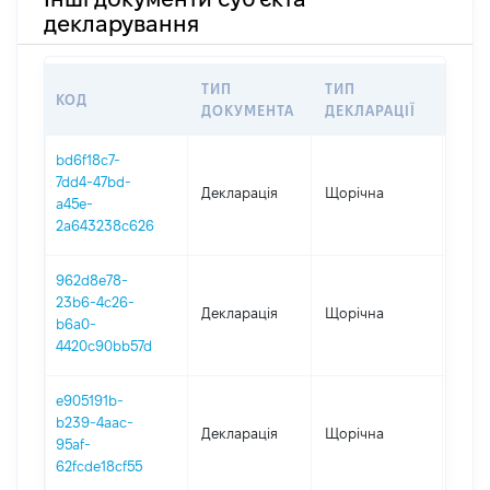
декларування
ТИП
ТИП
КОД
ПЕР
ДОКУМЕНТА
ДЕКЛАРАЦІЇ
bd6f18c7-
7dd4-47bd-
Декларація
Щорічна
2025
a45e-
2a643238c626
962d8e78-
23b6-4c26-
Декларація
Щорічна
2024
b6a0-
4420c90bb57d
e905191b-
b239-4aac-
Декларація
Щорічна
2023
95af-
62fcde18cf55