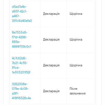
d5ad7a4b-
d657-42cf-
Декларація
Щорічна
2022
a487-
391c6d40efa0
8e7333d5-
f71d-4296-
Декларація
Щорічна
2021
885e-
4494f709c0c1
4c7c62d6-
7b21-4c55-
Декларація
Щорічна
2020
91ce-
1e303231f52f
3262308e-
079e-4c09-
Після
Декларація
2020
a5f1-
звільнення
419f18328c4e