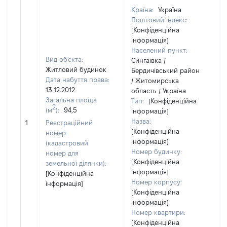
Країна:
Україна
Поштовий індекс:
[Конфіденційна
інформація]
Населений пункт:
Вид об'єкта:
Сингаївка /
Житловий будинок
Бердичівський район
Дата набуття права:
/ Житомирська
13.12.2012
область / Україна
Загальна площа
Тип:
[Конфіденційна
2
(м
):
94,5
інформація]
[
Назва:
1
Реєстраційний
з
[Конфіденційна
номер
інформація]
(кадастровий
Номер будинку:
номер для
[Конфіденційна
земельної ділянки):
інформація]
[Конфіденційна
Номер корпусу:
інформація]
[Конфіденційна
інформація]
Номер квартири:
[Конфіденційна