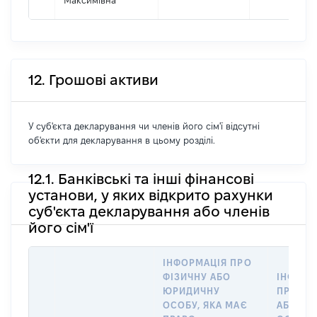
Максимівна
12. Грошові активи
У суб'єкта декларування чи членів його сім'ї відсутні
об'єкти для декларування в цьому розділі.
12.1. Банківські та інші фінансові
установи, у яких відкрито рахунки
суб'єкта декларування або членів
його сім'ї
ІНФОРМАЦІЯ ПРО
ФІЗИЧНУ АБО
ІНФОРМ
ЮРИДИЧНУ
ПРО ФІ
ОСОБУ, ЯКА МАЄ
АБО Ю