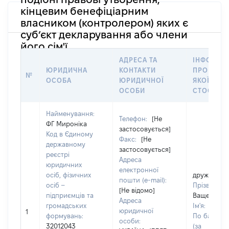
кінцевим бенефіціарним
власником (контролером) яких є
суб’єкт декларування або члени
його сім'ї
АДРЕСА ТА
ІНФОРМА
ЮРИДИЧНА
КОНТАКТИ
ПРО ОСОБ
№
ОСОБА
ЮРИДИЧНОЇ
ЯКОЇ
ОСОБИ
СТОСУЄТ
Найменування:
Телефон:
[Не
ФГ Мироніка
застосовується]
Код в Єдиному
Факс:
[Не
державному
застосовується]
реєстрі
Адреса
юридичних
електронної
осіб, фізичних
дружина
пошти (e-mail):
осіб –
Прізвище:
[Не відомо]
підприємців та
Ващенко
Адреса
громадських
Ім'я:
Зоя
юридичної
1
формувань:
По батьков
особи:
32012043
(за