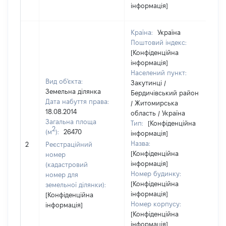
інформація]
Країна:
Україна
Поштовий індекс:
[Конфіденційна
інформація]
Населений пункт:
Вид об'єкта:
Закутинці /
Земельна ділянка
Бердичівський район
Дата набуття права:
/ Житомирська
18.08.2014
область / Україна
Загальна площа
Тип:
[Конфіденційна
2
(м
):
26470
інформація]
[
Назва:
2
Реєстраційний
з
[Конфіденційна
номер
інформація]
(кадастровий
Номер будинку:
номер для
[Конфіденційна
земельної ділянки):
інформація]
[Конфіденційна
Номер корпусу:
інформація]
[Конфіденційна
інформація]