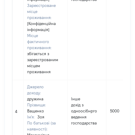
Зареєстроване
місце
проживання:
[Конфіденційна
інформація]
Місце
фактичного
проживання:
збігається з
зареєстрованим
місцем
проживання
Джерело
доходу:
дружина
Інше
Прізвище:
дохід з
Ващенко
одноосібнрго
5000
4
Ім'я:
Зоя
ведення
По батькові (за
господарства
наявності):