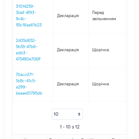
31014259-
01.01
3bef-4f93-
Перед
Декларація
-
9c4c-
звільненням
26.1
55c16aa61b23
2d05d652-
5b55-47b6-
Декларація
Щорічна
2019
adb3-
475480e706ff
70acc071-
1b8c-41c5-
Декларація
Щорічна
2018
a299-
beaee51795db
1 - 10 з 12