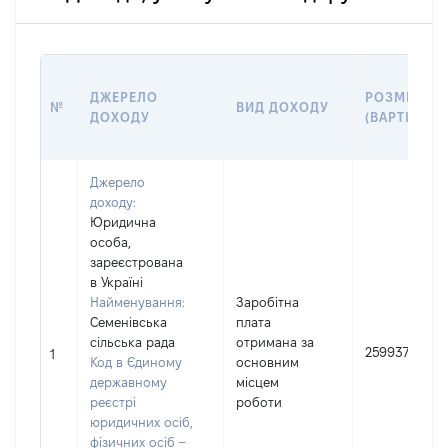
ДЖЕРЕЛО
РОЗМІР
№
ВИД ДОХОДУ
ДОХОДУ
(ВАРТІСТЬ)
Джерело
доходу:
Юридична
особа,
зареєстрована
в Україні
Найменування:
Заробітна
Семенівська
плата
сільська рада
отримана за
259937
1
Код в Єдиному
основним
державному
місцем
реєстрі
роботи
юридичних осіб,
фізичних осіб –