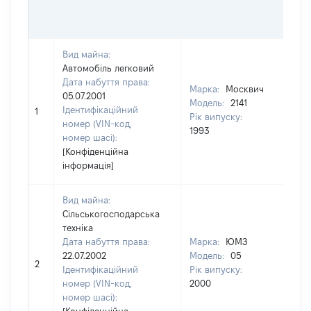
ГР
ОЦ
Вид майна:
Автомобіль легковий
Дата набуття права:
Марка:
Москвич
05.07.2001
Модель:
2141
[Не
Ідентифікаційний
1
Рік випуску:
зас
номер (VIN-код,
1993
номер шасі):
[Конфіденційна
інформація]
Вид майна:
Сільськогосподарська
техніка
Дата набуття права:
Марка:
ЮМЗ
22.07.2002
Модель:
05
[Не
2
Ідентифікаційний
Рік випуску:
номер (VIN-код,
2000
номер шасі):