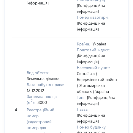
інформація]
[Конфіденційна
інформація]
Номер квартири:
[Конфіденційна
інформація]
Країна:
Україна
Поштовий індекс:
[Конфіденційна
інформація]
Населений пункт:
Вид об'єкта:
Сингаївка /
Земельна ділянка
Бердичівський район
Дата набуття права:
/ Житомирська
13.12.2012
область / Україна
Загальна площа
Тип:
[Конфіденційна
2
(м
):
8000
інформація]
[
Назва:
4
Реєстраційний
з
[Конфіденційна
номер
інформація]
(кадастровий
Номер будинку:
номер для