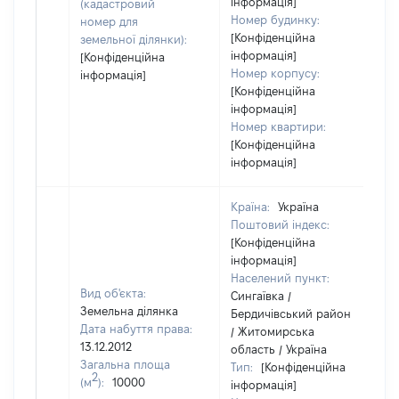
інформація]
(кадастровий
Номер будинку:
номер для
[Конфіденційна
земельної ділянки):
інформація]
[Конфіденційна
Номер корпусу:
інформація]
[Конфіденційна
інформація]
Номер квартири:
[Конфіденційна
інформація]
Країна:
Україна
Поштовий індекс:
[Конфіденційна
інформація]
Населений пункт:
Вид об'єкта:
Сингаївка /
Земельна ділянка
Бердичівський район
Дата набуття права:
/ Житомирська
13.12.2012
область / Україна
Загальна площа
Тип:
[Конфіденційна
2
(м
):
10000
інформація]
[