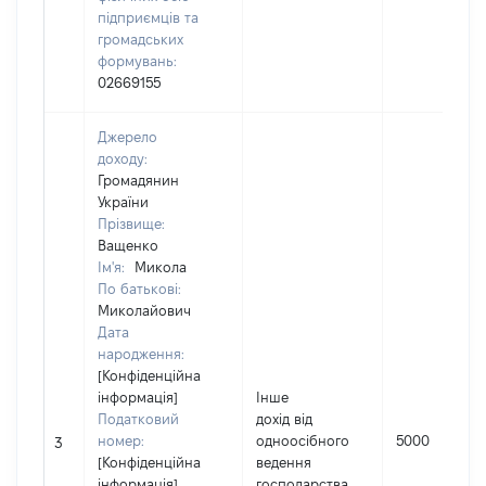
підприємців та
громадських
формувань:
02669155
Джерело
доходу:
Громадянин
України
Прізвище:
Ващенко
Ім'я:
Микола
По батькові:
Миколайович
Дата
народження:
[Конфіденційна
інформація]
Інше
Податковий
дохід від
номер:
одноосібного
5000
3
[Конфіденційна
ведення
інформація]
господарства