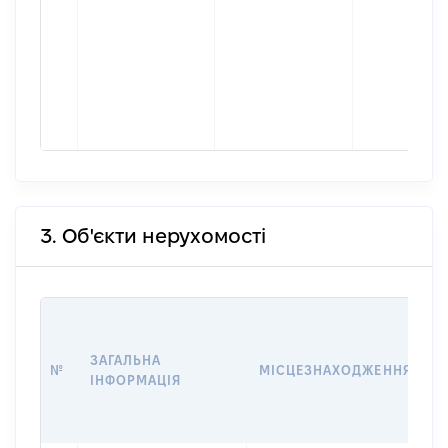
3. Об'єкти нерухомості
В
Д
ЗАГАЛЬНА
П
№
МІСЦЕЗНАХОДЖЕННЯ
ІНФОРМАЦІЯ
О
Г
О