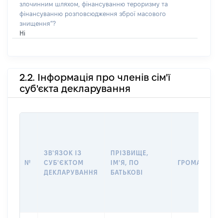
злочинним шляхом, фінансуванню тероризму та
фінансуванню розповсюдження зброї масового
знищення”?
Ні
2.2. Інформація про членів сім'ї
суб'єкта декларування
ЗВ'ЯЗОК ІЗ
ПРІЗВИЩЕ,
№
СУБ'ЄКТОМ
ІМ'Я, ПО
ГРОМАДЯН
ДЕКЛАРУВАННЯ
БАТЬКОВІ