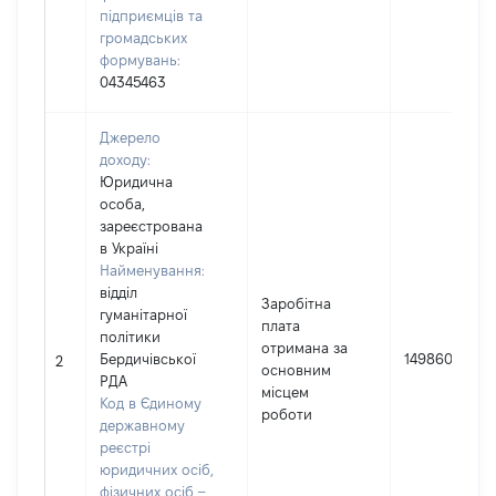
підприємців та
громадських
формувань:
04345463
Джерело
доходу:
Юридична
особа,
зареєстрована
в Україні
Найменування:
відділ
Заробітна
гуманітарної
плата
політики
отримана за
Бердичівської
149860
2
основним
РДА
місцем
Код в Єдиному
роботи
державному
реєстрі
юридичних осіб,
фізичних осіб –