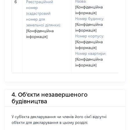
Назва:
6
Реєстраційний
з
[Конфіденційна
номер
інформація]
(кадастровий
Номер будинку:
номер для
[Конфіденційна
земельної ділянки):
інформація]
[Конфіденційна
Номер корпусу:
інформація]
[Конфіденційна
інформація]
Номер квартири:
[Конфіденційна
інформація]
4. Об'єкти незавершеного
будівництва
У суб'єкта декларування чи членів його сім'ї відсутні
об'єкти для декларування в цьому розділі.