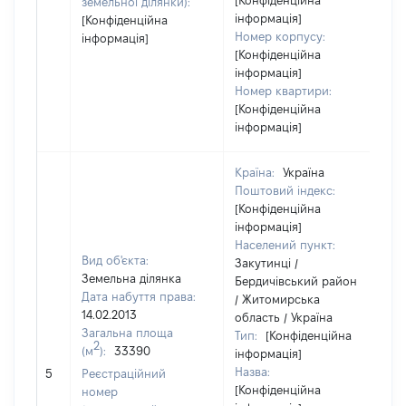
[Конфіденційна
земельної ділянки):
інформація]
[Конфіденційна
Номер корпусу:
інформація]
[Конфіденційна
інформація]
Номер квартири:
[Конфіденційна
інформація]
Країна:
Україна
Поштовий індекс:
[Конфіденційна
інформація]
Населений пункт:
Вид об'єкта:
Закутинці /
Земельна ділянка
Бердичівський район
Дата набуття права:
/ Житомирська
14.02.2013
область / Україна
Загальна площа
Тип:
[Конфіденційна
2
(м
):
33390
інформація]
[
Назва:
5
Реєстраційний
з
[Конфіденційна
номер