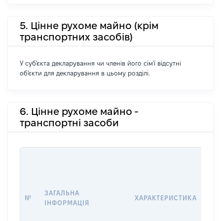
5. Цінне рухоме майно (крім
транспортних засобів)
У суб'єкта декларування чи членів його сім'ї відсутні
об'єкти для декларування в цьому розділі.
6. Цінне рухоме майно -
транспортні засоби
ВА
ДА
ВЛ
ВО
ЗАГАЛЬНА
№
ХАРАКТЕРИСТИКА
КО
ІНФОРМАЦІЯ
АБ
ОС