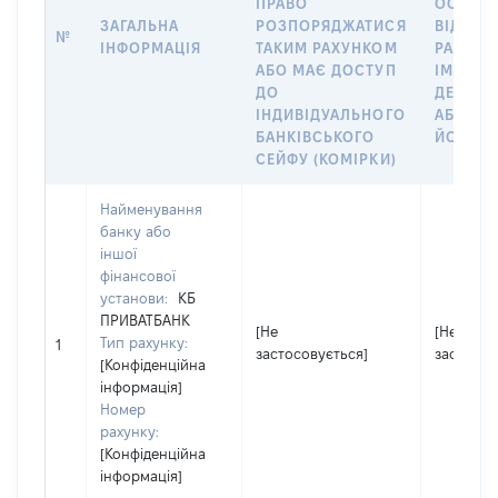
ПРАВО
ОСОБУ,
ЗАГАЛЬНА
РОЗПОРЯДЖАТИСЯ
ВІДКРИ
№
ІНФОРМАЦІЯ
ТАКИМ РАХУНКОМ
РАХУНО
АБО МАЄ ДОСТУП
ІМ’Я СУ
ДО
ДЕКЛАР
ІНДИВІДУАЛЬНОГО
АБО ЧЛ
БАНКІВСЬКОГО
ЙОГО СІ
СЕЙФУ (КОМІРКИ)
Найменування
банку або
іншої
фінансової
установи:
КБ
ПРИВАТБАНК
[Не
[Не
Тип рахунку:
1
застосовується]
застосов
[Конфіденційна
інформація]
Номер
рахунку:
[Конфіденційна
інформація]