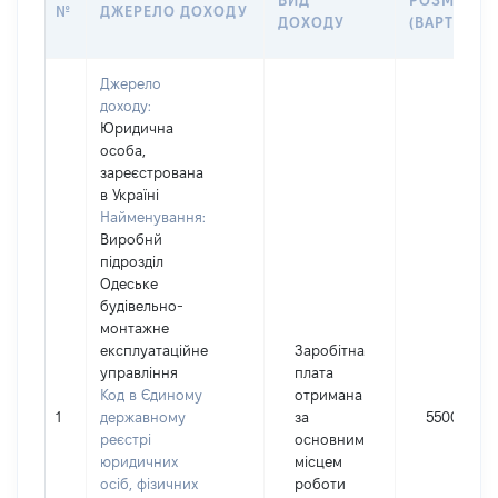
ВИД
РОЗМІР
№
ДЖЕРЕЛО ДОХОДУ
ДОХОДУ
(ВАРТІСТЬ)
Джерело
доходу:
Юридична
особа,
зареєстрована
в Україні
Найменування:
Виробнй
підрозділ
Одеське
будівельно-
монтажне
експлуатаційне
Заробітна
управління
плата
Код в Єдиному
отримана
1
державному
за
55000
реєстрі
основним
юридичних
місцем
осіб, фізичних
роботи