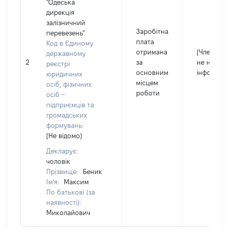
"Одеська
дирекція
залізничний
Заробітна
перевезень"
плата
Код в Єдиному
отримана
[Член сім'ї
державному
2
за
не надав
реєстрі
основним
інформаці
юридичних
місцем
осіб, фізичних
роботи
осіб –
підприємців та
громадських
формувань:
[Не відомо]
Декларує:
чоловік
Прізвище:
Беник
Ім'я:
Максим
По батькові (за
наявності):
Миколайович