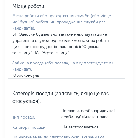
Місце роботи:
Місце роботи або проходження служби
(або місце
майбутньої роботи чи проходження служби для
кандидатів)
:
ВП Одеське будівельно-мнтажне експлуатаційне
управління служби будівельно-монтажних робіт ті
цивільних споруд регіональної філії "Одеська
залізниця" ПАТ "Укрзалізниця"
Займана посада
(або посада, на яку претендуєте як
кандидат)
:
Юрисконсульт
Категорія посади (заповніть, якщо це вас
стосується):
Посадова особа юридичної
особи публічного права
Тип посади:
[Не застосовується]
Категорія посади:
Чи належите ви до службових осіб, які займають