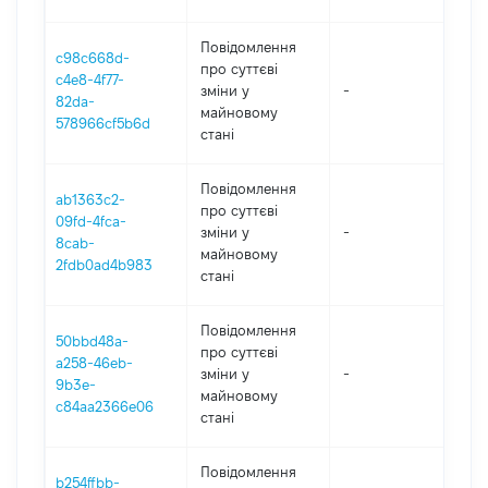
Повідомлення
c98c668d-
про суттєві
c4e8-4f77-
зміни y
-
202
82da-
майновому
578966cf5b6d
стані
Повідомлення
ab1363c2-
про суттєві
09fd-4fca-
зміни y
-
202
8cab-
майновому
2fdb0ad4b983
стані
Повідомлення
50bbd48a-
про суттєві
a258-46eb-
зміни y
-
202
9b3e-
майновому
c84aa2366e06
стані
Повідомлення
b254ffbb-