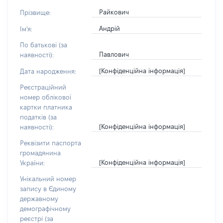
Райкович
Прізвище:
Андрій
Ім'я:
По батькові (за
Павлович
наявності):
[Конфіденційна інформація]
Дата народження:
Реєстраційний
номер облікової
картки платника
податків (за
[Конфіденційна інформація]
наявності):
Реквізити паспорта
громадянина
[Конфіденційна інформація]
України:
Унікальний номер
запису в Єдиному
державному
демографічному
реєстрі (за