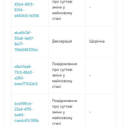
про суттєві
43b4-4913-
зміни y
-
202
83f4-
майновому
e440b0c1e354
стані
eba6b7af-
53a6-4e67-
Декларація
Щорічна
202
8e77-
154a64633fec
Повідомлення
d8e17da8-
про суттєві
77c5-48d3-
зміни y
-
202
a260-
майновому
beacf71b2ab2
стані
Повідомлення
bcbf98cb-
про суттєві
22a4-47f5-
зміни y
-
202
be84-
майновому
caedc67c768b
стані