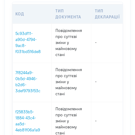
ТИП
ТИП
КОД
ПЕ
ДОКУМЕНТА
ДЕКЛАРАЦІЇ
Повідомлення
5c93df11-
про суттєві
a90d-4794-
зміни y
-
202
9ac8-
майновому
f031bd516de8
стані
Повідомлення
7f8244a9-
про суттєві
0b5d-4946-
зміни y
-
202
b2d6-
майновому
3def9793f53c
стані
Повідомлення
f25835b5-
про суттєві
1884-43c4-
зміни y
-
202
aa5d-
майновому
4eb81f06a1a9
стані