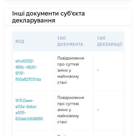
Інші документи суб'єкта
декларування
ТИП
ТИП
КОД
ПЕ
ДОКУМЕНТА
ДЕКЛАРАЦІЇ
Повідомлення
efcd0052-
про суттєві
489c-4820-
зміни y
-
20
913f-
майновому
f00a827031da
стані
Повідомлення
917c0aee-
про суттєві
e03a-4dbe-
зміни y
-
20
a535-
майновому
62deb1d04686
стані