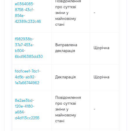
Повідомлення
e0364085-
про суттєві
8758-43cf-
зміни y
-
20
854e-
майновому
42389c232c46
стані
f982938b-
37a7-453a-
Виправлена
Щорічна
20
b504-
декларація
6bd96385dd30
fdd1cee1-7dc1-
4d5b-ab92-
Декларація
Щорічна
20
1e7a66744962
Повідомлення
8e2ae3bd-
про суттєві
120e-4180-
зміни y
-
20
a684-
майновому
d4d113cc2255
стані