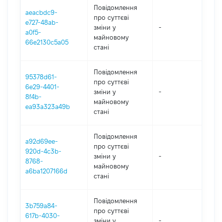
Повідомлення
aeacbdc9-
про суттєві
e727-48ab-
зміни y
-
20
a0f5-
майновому
66e2130c5a05
стані
Повідомлення
95378d61-
про суттєві
6e29-4401-
зміни y
-
20
8f4b-
майновому
ea93a323a49b
стані
Повідомлення
a92d69ee-
про суттєві
920d-4c3b-
зміни y
-
20
8768-
майновому
a6ba1207166d
стані
Повідомлення
3b759a84-
про суттєві
617b-4030-
зміни y
-
20