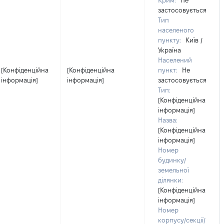
Крим:
Не
застосовується
Тип
населеного
пункту:
Київ /
Україна
Населений
[Конфіденційна
[Конфіденційна
пункт:
Не
інформація]
інформація]
застосовується
Тип:
[Конфіденційна
інформація]
Назва:
[Конфіденційна
інформація]
Номер
будинку/
земельної
ділянки:
[Конфіденційна
інформація]
Номер
корпусу/секції/