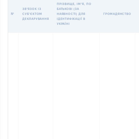
ПРІЗВИЩЕ, ІМʼЯ, ПО
ЗВʼЯЗОК ІЗ
БАТЬКОВІ (ЗА
№
СУБʼЄКТОМ
НАЯВНОСТІ) ДЛЯ
ГРОМАДЯНСТВО
ДЕКЛАРУВАННЯ
ІДЕНТИФІКАЦІЇ В
УКРАЇНІ