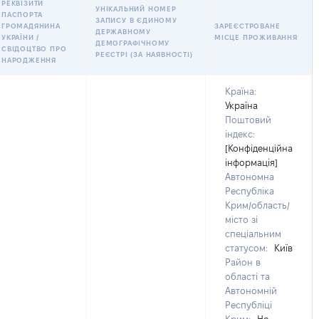
РЕКВІЗИТИ
УНІКАЛЬНИЙ НОМЕР
ПАСПОРТА
ЗАПИСУ В ЄДИНОМУ
ГРОМАДЯНИНА
ЗАРЕЄСТРОВАНЕ
ДЕРЖАВНОМУ
УКРАЇНИ /
МІСЦЕ ПРОЖИВАННЯ
ДЕМОГРАФІЧНОМУ
СВІДОЦТВО ПРО
РЕЄСТРІ (ЗА НАЯВНОСТІ)
НАРОДЖЕННЯ
Країна:
Україна
Поштовий
індекс:
[Конфіденційна
інформація]
Автономна
Республіка
Крим/область/
місто зі
спеціальним
статусом:
Київ
Район в
області та
Автономній
Республіці