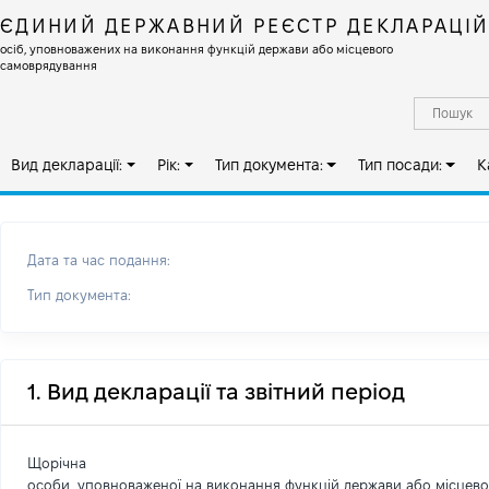
ЄДИНИЙ ДЕРЖАВНИЙ РЕЄСТР ДЕКЛАРАЦІ
осіб, уповноважених на виконання функцій держави або місцевого
самоврядування
Вид декларації:
Рік:
Тип документа:
Тип посади:
К
Дата та час подання:
Тип документа:
1. Вид декларації та звітний період
Щорічна
особи, уповноваженої на виконання функцій держави або місцев