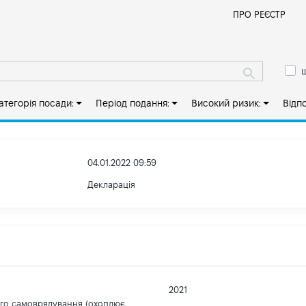
Й
ПРО РЕЄСТР
ш
атегорія посади:
Період подання:
Високий ризик:
Відп
04.01.2022 09:59
Декларація
2021
ого самоврядування (охоплює