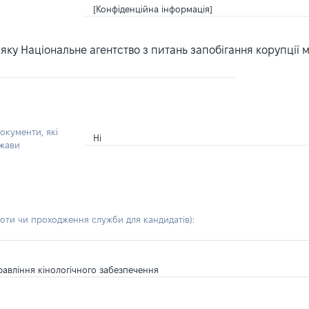
[Конфіденційна інформація]
ку Національне агентство з питань запобігання корупції 
окументи, які
Ні
ржави
боти чи проходження служби для кандидатів)
:
правління кінологічного забезпечення