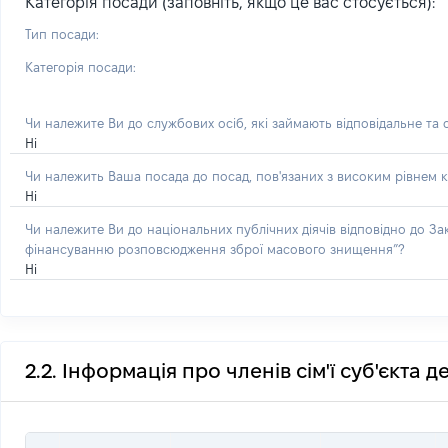
Категорія посади (заповніть, якщо це вас стосується):
Тип посади:
Категорія посади:
Чи належите Ви до службових осіб, які займають відповідальне та
Ні
Чи належить Ваша посада до посад, пов'язаних з високим рівнем к
Ні
Чи належите Ви до національних публічних діячів відповідно до З
фінансуванню розповсюдження зброї масового знищення”?
Ні
2.2. Інформація про членів сім'ї суб'єкта 