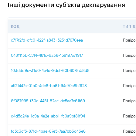
Інші документи суб'єкта декларування
КОД
ТИП 
c717f2fd-dfc9-422f-a843-5231d7670eea
Повідо
0481113b-5514-481c-9a36-156197a71917
Повідо
103d3d9c-31d0-4e4d-9dcf-60b60787a8d8
Повідо
a521447a-01b0-4dc8-bb61-94e70a8bf928
Повідо
6f087995-f30c-4451-82ec-de5aa7e61f69
Повідо
d4d5d24e-1c9a-4e2e-abb1-fc0a9bf81f94
Повідо
fd5c3cf5-871d-4bae-87e5-7aa7bb3d43e6
Повідо