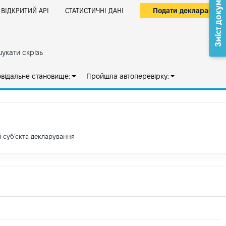
Зміст документа
Подати декларацію
ВІДКРИТИЙ АРІ
СТАТИСТИЧНІ ДАНІ
укати скрізь
овідальне становище:
Пройшла автоперевірку:
і субʼєкта декларування