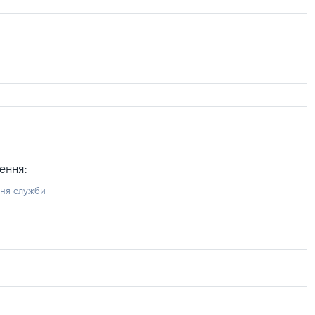
ення:
ння служби