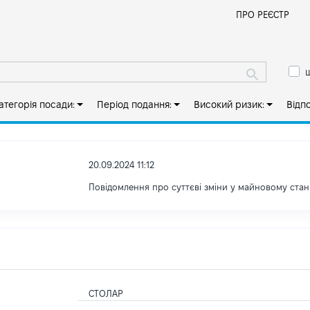
Й
ПРО РЕЄСТР
ш
атегорія посади:
Період подання:
Високий ризик:
Відп
20.09.2024 11:12
Повідомлення про суттєві зміни у майновому стан
СТОЛАР