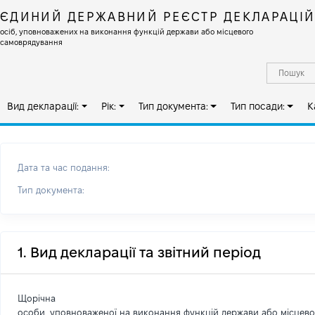
ЄДИНИЙ ДЕРЖАВНИЙ РЕЄСТР ДЕКЛАРАЦІ
осіб, уповноважених на виконання функцій держави або місцевого
самоврядування
Вид декларації:
Рік:
Тип документа:
Тип посади:
К
Дата та час подання:
Тип документа:
1. Вид декларації та звітний період
Щорічна
особи, уповноваженої на виконання функцій держави або місцев