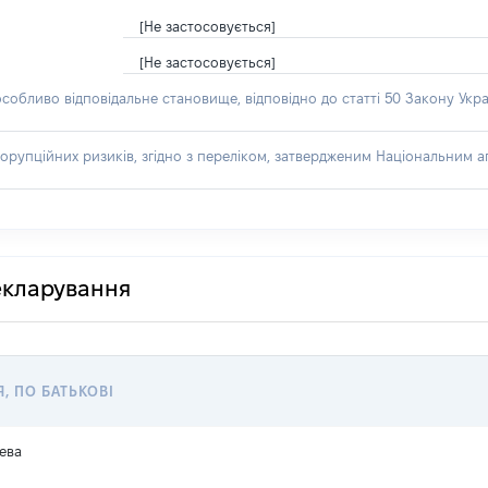
[Не застосовується]
[Не застосовується]
особливо відповідальне становище, відповідно до статті 50 Закону Укра
орупційних ризиків, згідно з переліком, затвердженим Національним аг
декларування
Я, ПО БАТЬКОВІ
ева