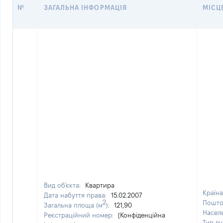
№
ЗАГАЛЬНА ІНФОРМАЦІЯ
МІСЦ
Вид об'єкта:
Квартира
Країн
Дата набуття права:
15.02.2007
2
Пошто
Загальна площа (м
):
121,90
Насел
Реєстраційний номер:
[Конфіденційна
Тип ву