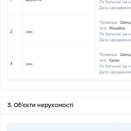
По батькові (за н
Дата народженн
Прізвище:
Шенц
Ім'я:
Михайло
2
син
По батькові (за н
Дата народженн
Прізвище:
Шенц
Ім'я:
Євген
3
син
По батькові (за н
Дата народженн
3. Об'єкти нерухомості