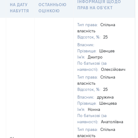
ІНФОРМАЦІЯ ЩОДО
НА ДАТУ
ОСТАННЬОЮ
ПРАВ НА ОБ'ЄКТ
НАБУТТЯ
ОЦІНКОЮ
Тип права:
Спільна
власність
Відсоток, %:
25
Власник:
Прізвище:
Шенцев
Ім'я:
Дмитро
По батькові (за
наявності):
Олексійович
Тип права:
Спільна
власність
Відсоток, %:
25
Власник:
дружина
Прізвище:
Шенцева
Ім'я:
Нонна
По батькові (за
наявності):
Анатоліївна
Тип права:
Спільна
власність