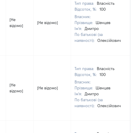
Тип права:
Власність
Відсоток, %:
100
Власник:
[Не
[Не відомо]
Прізвище:
Шенцев
відомо]
Ім'я:
Дмитро
По батькові (за
наявності):
Олексійович
Тип права:
Власність
Відсоток, %:
100
Власник:
[Не
[Не відомо]
Прізвище:
Шенцев
відомо]
Ім'я:
Дмитро
По батькові (за
наявності):
Олексійович