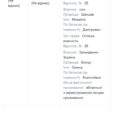
[Не
[Не відомо]
Відсоток, %:
25
відомо]
Власник:
син
Прізвище:
Шенцев
Ім'я:
Михайло
По батькові (за
наявності):
Дмитрович
Тип права:
Спільна
власність
Відсоток, %:
25
Власник:
Громадянин
України
Прізвище:
Білоус
Ім'я:
Галина
По батькові (за
наявності):
Анатоліївна
Місце фактичного
проживання:
збігається
з зареєстрованим місцем
проживання