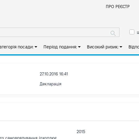
Й
ПРО РЕЄСТР
ш
атегорія посади:
Період подання:
Високий ризик:
Відп
27.10.2016 16:41
Декларація
2015
ого самоврядування (охоплює