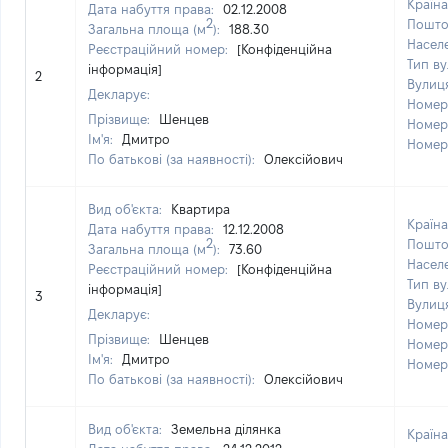
Країн
Дата набуття права:
02.12.2008
2
Пошто
Загальна площа (м
):
188.30
Насел
Реєстраційний номер:
[Конфіденційна
Тип ву
інформація]
2
Вулиц
Декларує:
Номер
Прізвище:
Шенцев
Номер
Ім'я:
Дмитро
Номер
По батькові (за наявності):
Олексійович
Вид об'єкта:
Квартира
Країн
Дата набуття права:
12.12.2008
2
Пошто
Загальна площа (м
):
73.60
Насел
Реєстраційний номер:
[Конфіденційна
Тип ву
інформація]
3
Вулиц
Декларує:
Номер
Прізвище:
Шенцев
Номер
Ім'я:
Дмитро
Номер
По батькові (за наявності):
Олексійович
Вид об'єкта:
Земельна ділянка
Країн