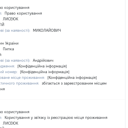
во користування
п:
Право користування
:
ЛИСЕЮК
ГІЙ
ві (за наявності):
МИКОЛАЙОВИЧ
ин України
:
Пипка
й
ві (за наявності):
Андрійович
одження:
[Конфіденційна інформація]
ий номер:
[Конфіденційна інформація]
оване місце проживання:
[Конфіденційна інформація]
ктичного проживання:
збігається з зареєстрованим місцем
ння
во користування
п:
Користування у зв'язку із реєстрацією місця проживання
:
ЛИСЕЮК