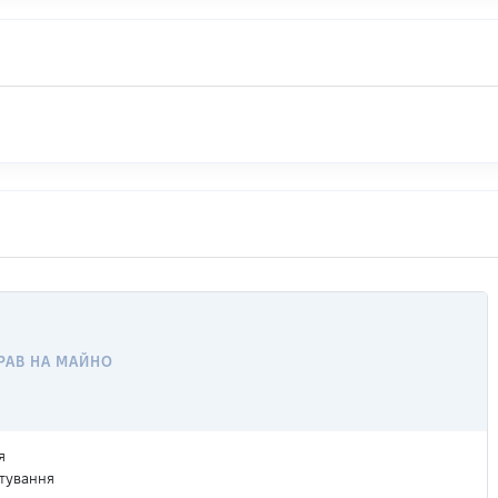
РАВ НА МАЙНО
я
тування