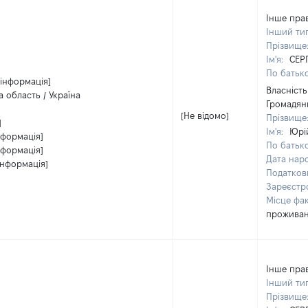
Інше пра
Інший ти
Прізвище
Ім'я:
СЕР
По батько
 інформація]
Власність
а область / Україна
Громадян
[Не відомо]
Прізвище
]
Ім'я:
Юрі
нформація]
По батько
нформація]
Дата нар
інформація]
Податков
Зареєстр
Місце фа
прожива
Інше пра
Інший ти
Прізвище