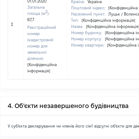
01.01.2020
Країна:
Україна
Загальна
Поштовий індекс:
[Конфіденційна
2
площа (м
):
Населений пункт:
Луцьк / Волинсь
67,7
Тип:
[Конфіденційна інформація]
2
Назва:
[Конфіденційна інформація
Реєстраційний
Номер будинку:
[Конфіденційна і
номер
Номер корпусу:
[Конфіденційна і
(кадастровий
Номер квартири:
[Конфіденційна 
номер для
земельної
ділянки):
[Конфіденційна
інформація]
4. Об'єкти незавершеного будівництва
У суб'єкта декларування чи членів його сім'ї відсутні об'єкти для д