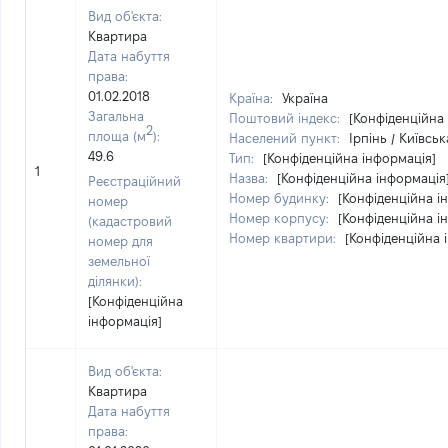
Вид об'єкта:
Квартира
Дата набуття
права:
01.02.2018
Країна:
Україна
Загальна
Поштовий індекс:
[Конфіденційна
2
площа (м
):
Населений пункт:
Ірпінь / Київськ
49.6
Тип:
[Конфіденційна інформація]
1
Назва:
[Конфіденційна інформація
Реєстраційний
Номер будинку:
[Конфіденційна і
номер
Номер корпусу:
[Конфіденційна і
(кадастровий
Номер квартири:
[Конфіденційна 
номер для
земельної
ділянки):
[Конфіденційна
інформація]
Вид об'єкта:
Квартира
Дата набуття
права: