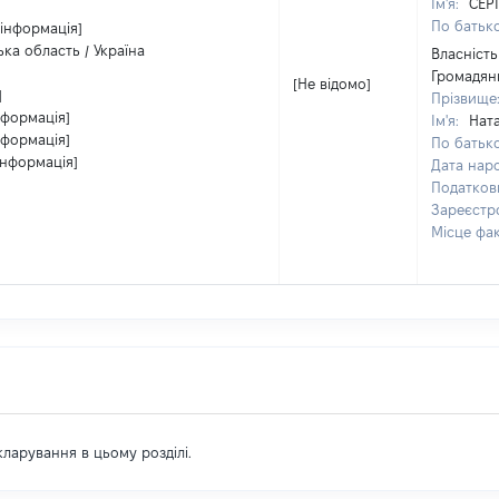
Ім'я:
СЕР
По батько
 інформація]
ка область / Україна
Власність
Громадян
[Не відомо]
]
Прізвище
нформація]
Ім'я:
Ната
нформація]
По батько
інформація]
Дата нар
Податков
Зареєстр
Місце фа
екларування в цьому розділі.