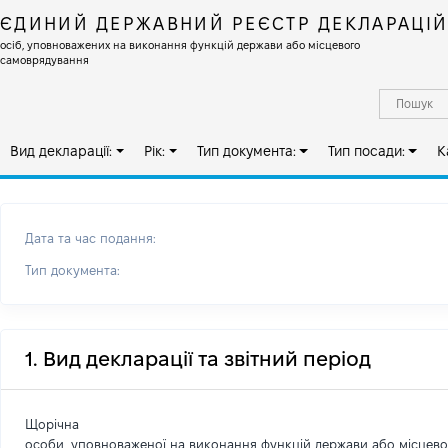
ЄДИНИЙ ДЕРЖАВНИЙ РЕЄСТР ДЕКЛАРАЦІ
осіб, уповноважених на виконання функцій держави або місцевого
самоврядування
Вид декларації:
Рік:
Тип документа:
Тип посади:
К
Дата та час подання:
Тип документа:
1. Вид декларації та звітний період
Щорічна
особи, уповноваженої на виконання функцій держави або місцев