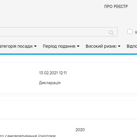
Й
ПРО РЕЄСТР
ш
атегорія посади:
Період подання:
Високий ризик:
Відп
13.02.2021 12:11
Декларація
2020
ого самоврядування (охоплює