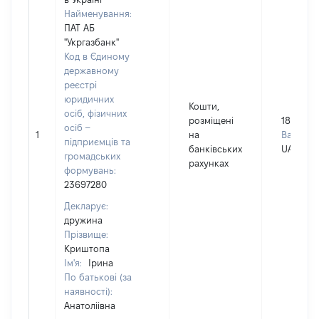
Найменування:
ПАТ АБ
"Укргазбанк"
Код в Єдиному
державному
реєстрі
юридичних
Кошти,
осіб, фізичних
розміщені
18094
осіб –
1
на
Валюта:
підприємців та
банківських
UAH
громадських
рахунках
формувань:
23697280
Декларує:
дружина
Прізвище:
Криштопа
Ім'я:
Ірина
По батькові (за
наявності):
Анатоліівна