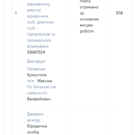
плата
державному
отримана
реєстрі
1
за
57402
юридичних
основним
осіб, фізичних
місцем
осіб –
роботи
підприємців та
громадських
формувань:
39497534
Декларує:
Прізвище:
Криштопа
Ім'я:
Максим
По батькові (за
наявності):
Валерійович
Джерело
доходу:
Юридична
особа,