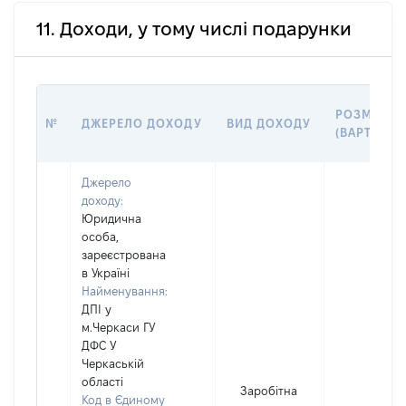
11. Доходи, у тому числі подарунки
РОЗМІР
№
ДЖЕРЕЛО ДОХОДУ
ВИД ДОХОДУ
(ВАРТІСТЬ)
Джерело
доходу:
Юридична
особа,
зареєстрована
в Україні
Найменування:
ДПІ у
м.Черкаси ГУ
ДФС У
Черкаській
області
Заробітна
Код в Єдиному