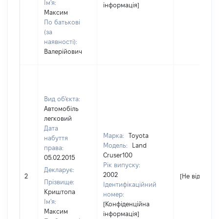
Ім'я:
інформація]
Максим
По батькові
(за
наявності):
Валерійович
Вид об'єкта:
Автомобіль
легковий
Дата
Марка:
Toyota
набуття
Модель:
Land
права:
Cruser100
05.02.2015
Рік випуску:
Декларує:
2002
2
[Не відомо]
Прізвище:
Ідентифікаційний
Криштопа
номер:
Ім'я:
[Конфіденційна
Максим
інформація]