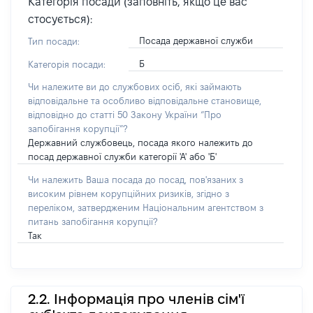
Категорія посади (заповніть, якщо це вас
стосується):
Посада державної служби
Тип посади:
Б
Категорія посади:
Чи належите ви до службових осіб, які займають
відповідальне та особливо відповідальне становище,
відповідно до статті 50 Закону України “Про
запобігання корупції”?
Державний службовець, посада якого належить до
посад державної служби категорії 'А' або 'Б'
Чи належить Ваша посада до посад, пов'язаних з
високим рівнем корупційних ризиків, згідно з
переліком, затвердженим Національним агентством з
питань запобігання корупції?
Так
2.2. Інформація про членів сім'ї