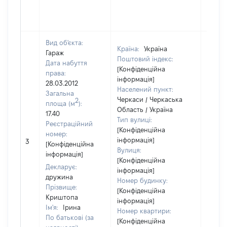
Вид об'єкта:
Країна:
Україна
Гараж
Поштовий індекс:
Дата набуття
[Конфіденційна
права:
інформація]
28.03.2012
Населений пункт:
Загальна
Черкаси / Черкаська
2
площа (м
):
Область / Україна
17.40
Тип вулиці:
Реєстраційний
[Конфіденційна
номер:
інформація]
3
45000
[Конфіденційна
Вулиця:
інформація]
[Конфіденційна
Декларує:
інформація]
дружина
Номер будинку:
Прізвище:
[Конфіденційна
Криштопа
інформація]
Ім'я:
Ірина
Номер квартири:
По батькові (за
[Конфіденційна