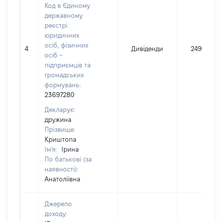
Код в Єдиному
державному
реєстрі
юридичних
осіб, фізичних
4
Дивіденди
2490
осіб –
підприємців та
громадських
формувань:
23697280
Декларує:
дружина
Прізвище:
Криштопа
Ім'я:
Ірина
По батькові (за
наявності):
Анатоліівна
Джерело
доходу: