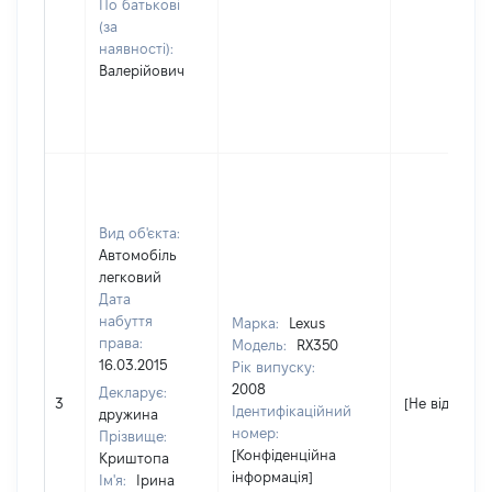
По батькові
(за
наявності):
Валерійович
Вид об'єкта:
Автомобіль
легковий
Дата
набуття
Марка:
Lexus
права:
Модель:
RX350
16.03.2015
Рік випуску:
2008
Декларує:
3
[Не відомо]
Ідентифікаційний
дружина
номер:
Прізвище:
[Конфіденційна
Криштопа
інформація]
Ім'я:
Ірина