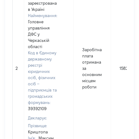
зареєстрована
в Україні
Найменування:
Головне
управління
ДФС у
Черкаській
області
Заробітна
Код в Єдиному
плата
державному
отримана
реєстрі
2
за
15825
юридичних
основним
осіб, фізичних
місцем
осіб –
роботи
підприємців та
громадських
формувань:
39392109
Декларує:
Прізвище:
Криштопа
Ім'я:
Максим