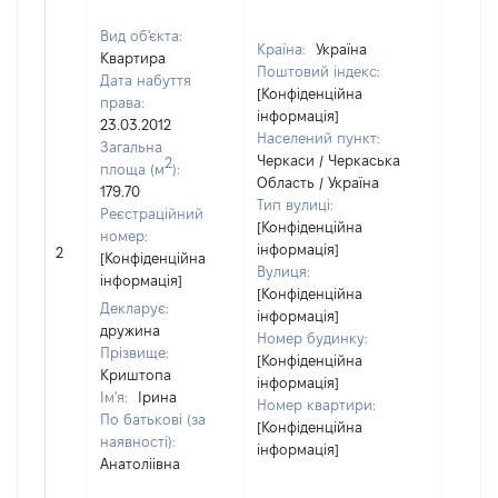
Вид об'єкта:
Країна:
Україна
Квартира
Поштовий індекс:
Дата набуття
[Конфіденційна
права:
інформація]
23.03.2012
Населений пункт:
Загальна
Черкаси / Черкаська
2
площа (м
):
Область / Україна
179.70
Тип вулиці:
Реєстраційний
[Конфіденційна
номер:
[Не
інформація]
2
[Конфіденційна
відом
Вулиця:
інформація]
[Конфіденційна
Декларує:
інформація]
дружина
Номер будинку:
Прізвище:
[Конфіденційна
Криштопа
інформація]
Ім'я:
Ірина
Номер квартири:
По батькові (за
[Конфіденційна
наявності):
інформація]
Анатоліівна