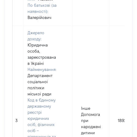
По батькові (за
наявності):
Валерійович
Джерело
доходу:
Юридична
особа,
зареєстрована
в Україні
Найменування:
Департамент
соціальноі
політики
міськоі ради
Код в Єдиному
державному
Інше
реєстрі
Допомога
юридичних
3
при
18920
осіб, фізичних
народжені
осіб –
дитини
підприємців та