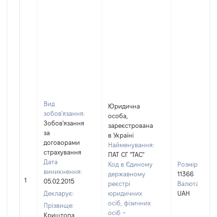
Вид
Юридична
зобов'язання:
особа,
Зобов'язання
зареєстрована
за
в Україні
договорами
Найменування:
страхування
ПАТ СГ "ТАС"
Дата
Код в Єдиному
Розмір:
виникнення:
державному
11366
1
05.02.2015
реєстрі
Валюта:
Декларує:
юридичних
UAH
осіб, фізичних
Прізвище:
осіб –
Криштопа