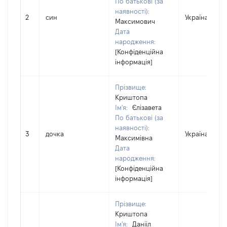
По батькові (за
наявності):
2
син
Україна
Максимович
Дата
народження:
[Конфіденційна
інформація]
Прізвище:
Криштопа
Ім'я:
Єлізавета
По батькові (за
наявності):
3
дочка
Україна
Максимівна
Дата
народження:
[Конфіденційна
інформація]
Прізвище:
Криштопа
Ім'я:
Данііл