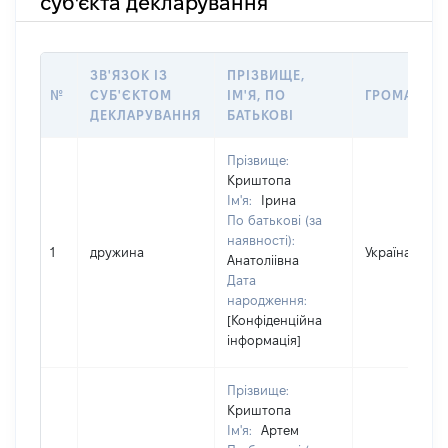
суб'єкта декларування
ЗВ'ЯЗОК ІЗ
ПРІЗВИЩЕ,
№
СУБ'ЄКТОМ
ІМ'Я, ПО
ГРОМАДЯН
ДЕКЛАРУВАННЯ
БАТЬКОВІ
Прізвище:
Криштопа
Ім'я:
Ірина
По батькові (за
наявності):
1
дружина
Україна
Анатоліівна
Дата
народження:
[Конфіденційна
інформація]
Прізвище:
Криштопа
Ім'я:
Артем