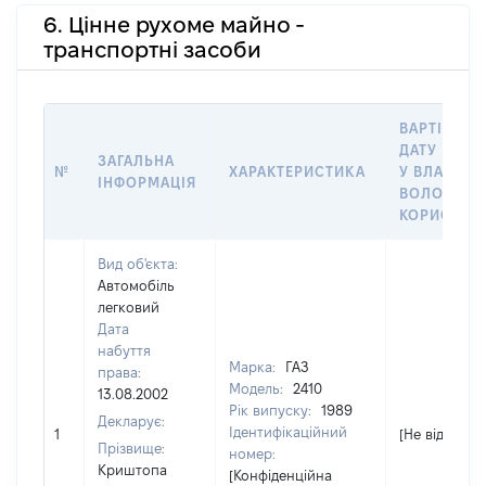
6. Цінне рухоме майно -
транспортні засоби
ВАРТІСТЬ 
ДАТУ НАБУ
ЗАГАЛЬНА
№
ХАРАКТЕРИСТИКА
У ВЛАСНІС
ІНФОРМАЦІЯ
ВОЛОДІНН
КОРИСТУВ
Вид об'єкта:
Автомобіль
легковий
Дата
набуття
Марка:
ГАЗ
права:
Модель:
2410
13.08.2002
Рік випуску:
1989
Декларує:
Ідентифікаційний
1
[Не відомо]
Прізвище:
номер:
Криштопа
[Конфіденційна