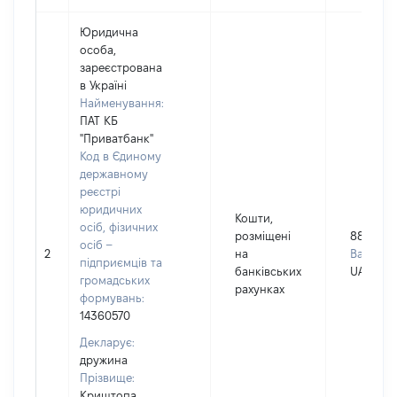
Юридична
особа,
зареєстрована
в Україні
Найменування:
ПАТ КБ
"Приватбанк"
Код в Єдиному
державному
реєстрі
юридичних
Кошти,
осіб, фізичних
розміщені
887
осіб –
2
на
Валюта:
підприємців та
банківських
UAH
громадських
рахунках
формувань:
14360570
Декларує:
дружина
Прізвище:
Криштопа