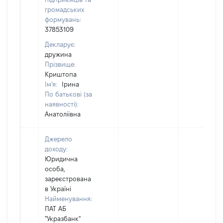
громадських
формувань:
37853109
Декларує:
дружина
Прізвище:
Криштопа
Ім'я:
Ірина
По батькові (за
наявності):
Анатоліівна
Джерело
доходу:
Юридична
особа,
зареєстрована
в Україні
Найменування:
ПАТ АБ
"Укразбанк"