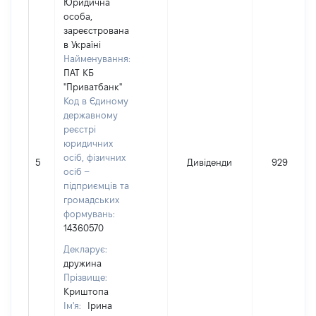
Юридична
особа,
зареєстрована
в Україні
Найменування:
ПАТ КБ
"Приватбанк"
Код в Єдиному
державному
реєстрі
юридичних
осіб, фізичних
5
Дивіденди
929
осіб –
підприємців та
громадських
формувань:
14360570
Декларує:
дружина
Прізвище:
Криштопа
Ім'я:
Ірина