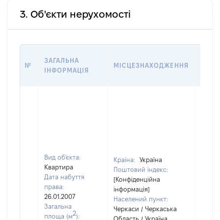
3. Об'єкти нерухомості
ВАРТ
ЗАГАЛЬНА
№
МІСЦЕЗНАХОДЖЕННЯ
НА Д
ІНФОРМАЦІЯ
НАБУ
Вид об'єкта:
Країна:
Україна
Квартира
Поштовий індекс:
Дата набуття
[Конфіденційна
права:
інформація]
26.01.2007
Населений пункт:
Загальна
Черкаси / Черкаська
2
площа (м
):
Область / Україна