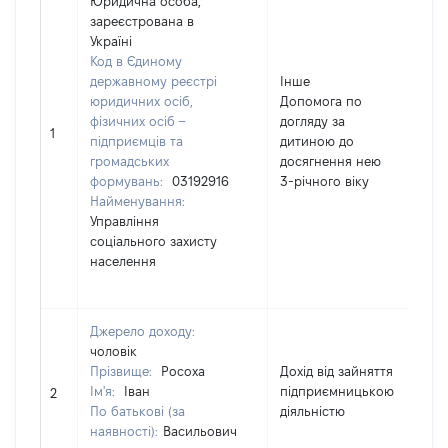
Юридична особа,
зареєстрована в
Україні
Код в Єдиному
державному реєстрі
Інше
юридичних осіб,
Допомога по
фізичних осіб –
догляду за
1
1
підприємців та
дитиною до
громадських
досягнення нею
формувань:
03192916
3-річного віку
Найменування:
Управління
соціального захисту
населення
Джерело доходу:
чоловік
Прізвище:
Росоха
Дохід від зайняття
Ім'я:
Іван
підприємницькою
5
2
По батькові (за
діяльністю
наявності):
Васильович