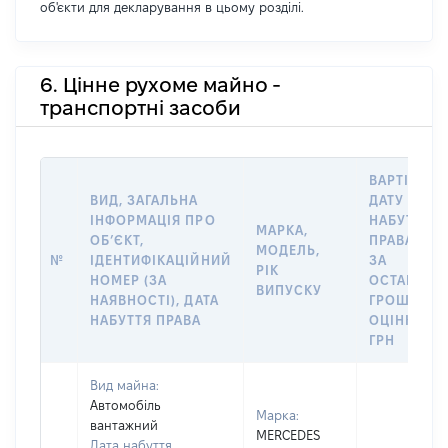
об'єкти для декларування в цьому розділі.
6. Цінне рухоме майно -
транспортні засоби
ВАРТІСТЬ 
ВИД, ЗАГАЛЬНА
ДАТУ
ІНФОРМАЦІЯ ПРО
НАБУТТЯ
МАРКА,
ОБʼЄКТ,
ПРАВА АБО
МОДЕЛЬ,
№
ІДЕНТИФІКАЦІЙНИЙ
ЗА
РІК
НОМЕР (ЗА
ОСТАННЬ
ВИПУСКУ
НАЯВНОСТІ), ДАТА
ГРОШОВО
НАБУТТЯ ПРАВА
ОЦІНКОЮ,
ГРН
Вид майна:
Автомобіль
Марка:
вантажний
MERCEDES
Дата набуття