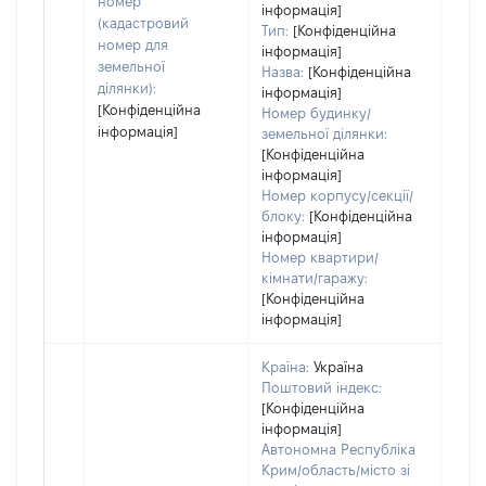
номер
інформація]
(кадастровий
Тип:
[Конфіденційна
номер для
інформація]
земельної
Назва:
[Конфіденційна
ділянки):
інформація]
[Конфіденційна
Номер будинку/
інформація]
земельної ділянки:
[Конфіденційна
інформація]
Номер корпусу/секції/
блоку:
[Конфіденційна
інформація]
Номер квартири/
кімнати/гаражу:
[Конфіденційна
інформація]
Країна:
Україна
Поштовий індекс:
[Конфіденційна
інформація]
Автономна Республіка
Крим/область/місто зі