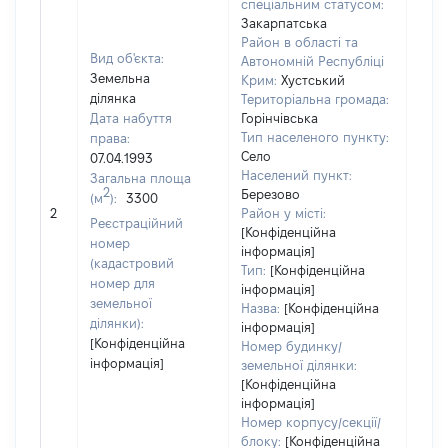
спеціальним статусом:
Закарпатська
Район в області та
Вид об'єкта:
Автономній Республіці
Земельна
Крим:
Хустський
ділянка
Територіальна громада:
Дата набуття
Горінчівська
Тип населеного пункту:
права:
Село
07.04.1993
Населений пункт:
Загальна площа
2
Березово
(м
):
3300
[Не 
2
Район у місті:
Реєстраційний
[Конфіденційна
номер
інформація]
(кадастровий
Тип:
[Конфіденційна
номер для
інформація]
земельної
Назва:
[Конфіденційна
ділянки):
інформація]
[Конфіденційна
Номер будинку/
інформація]
земельної ділянки:
[Конфіденційна
інформація]
Номер корпусу/секції/
блоку:
[Конфіденційна