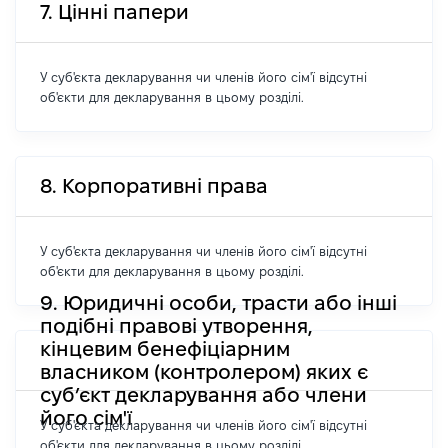
7. Цінні папери
У суб'єкта декларування чи членів його сім'ї відсутні
об'єкти для декларування в цьому розділі.
8. Корпоративні права
У суб'єкта декларування чи членів його сім'ї відсутні
об'єкти для декларування в цьому розділі.
9. Юридичні особи, трасти або інші
подібні правові утворення,
кінцевим бенефіціарним
власником (контролером) яких є
суб’єкт декларування або члени
його сім'ї
У суб'єкта декларування чи членів його сім'ї відсутні
об'єкти для декларування в цьому розділі.