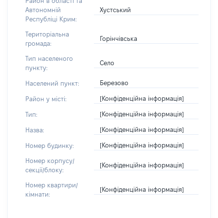
Район в області та
Хустський
Автономній
Республіці Крим:
Територіальна
Горінчівська
громада:
Тип населеного
Село
пункту:
Березово
Населений пункт:
[Конфіденційна інформація]
Район у місті:
[Конфіденційна інформація]
Тип:
[Конфіденційна інформація]
Назва:
[Конфіденційна інформація]
Номер будинку:
Номер корпусу/
[Конфіденційна інформація]
секції/блоку:
Номер квартири/
[Конфіденційна інформація]
кімнати: