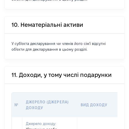
10. Нематеріальні активи
У суб'єкта декларування чи членів його сім'ї відсутні
об'єкти для декларування в цьому розділі.
11. Доходи, у тому числі подарунки
Р
ДЖЕРЕЛО (ДЖЕРЕЛА)
№
ВИД ДОХОДУ
(
ДОХОДУ
Г
Джерело доходу: