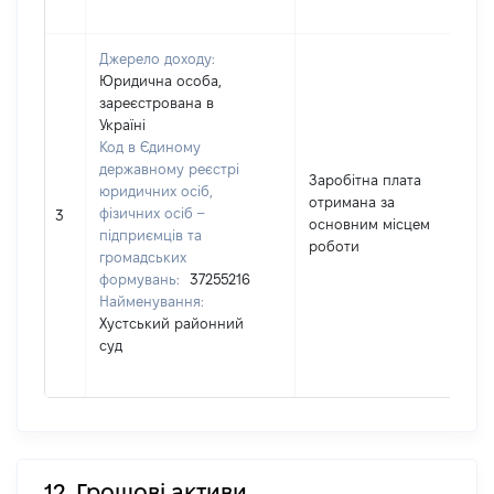
Джерело доходу:
Юридична особа,
зареєстрована в
Україні
Код в Єдиному
державному реєстрі
Заробітна плата
юридичних осіб,
отримана за
фізичних осіб –
5
3
основним місцем
підприємців та
роботи
громадських
формувань:
37255216
Найменування:
Хустський районний
суд
12. Грошові активи