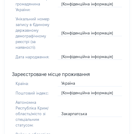
[Конфіденційна інформація]
громадянина
України:
Унікальний номер
запису в Єдиному
державному
[Конфіденційна інформація]
демографічному
реєстрі (за
наявності):
[Конфіденційна інформація]
Дата народження:
Зареєстроване місце проживання
Україна
Країна:
[Конфіденційна інформація]
Поштовий індекс:
Автономна
Республіка Крим/
Закарпатська
область/місто зі
спеціальним
статусом: