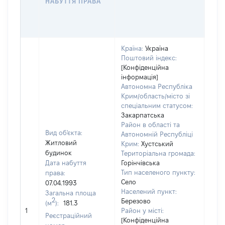
НАБУТТЯ ПРАВА
ГР
ОЦІ
ГРН
Країна:
Україна
Поштовий індекс:
[Конфіденційна
інформація]
Автономна Республіка
Крим/область/місто зі
спеціальним статусом:
Закарпатська
Район в області та
Вид об'єкта:
Автономній Республіці
Житловий
Крим:
Хустський
будинок
Територіальна громада:
Дата набуття
Горінчівська
Тип населеного пункту:
права:
Село
07.04.1993
Населений пункт:
Загальна площа
2
Березово
(м
):
181.3
[Не 
1
Район у місті:
Реєстраційний
[Конфіденційна