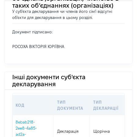
таких об’єднаннях (організаціях)
У суб'єкта декларування чи членів його сім'ї відсутні
об'єкти для декларування в цьому розділі.
Документ підписано:
РОСОХА ВІКТОРІЯ ЮРІЇВНА
Інші документи суб'єкта
декларування
ТИП
ТИП
КОД
ПЕ
ДОКУМЕНТА
ДЕКЛАРАЦІЇ
8ebab218-
2ee8-4a85-
Декларація
Щорічна
202
ad2a-