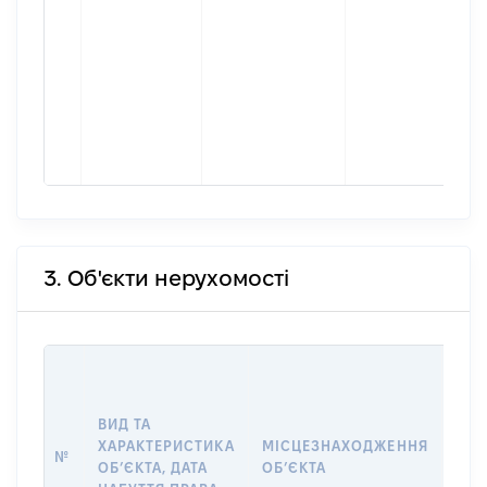
3. Об'єкти нерухомості
ВАР
ДАТ
НАБ
ВИД ТА
ПРА
ХАРАКТЕРИСТИКА
МІСЦЕЗНАХОДЖЕННЯ
№
ЗА
ОБʼЄКТА, ДАТА
ОБʼЄКТА
ОС