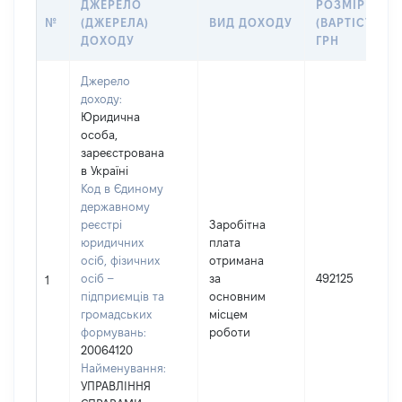
ДЖЕРЕЛО
РОЗМІР
№
(ДЖЕРЕЛА)
ВИД ДОХОДУ
(ВАРТІСТЬ),
ДОХОДУ
ГРН
Джерело
доходу:
Юридична
особа,
зареєстрована
в Україні
Код в Єдиному
державному
реєстрі
Заробітна
юридичних
плата
осіб, фізичних
отримана
осіб –
за
492125
1
підприємців та
основним
громадських
місцем
формувань:
роботи
20064120
Найменування:
УПРАВЛІННЯ