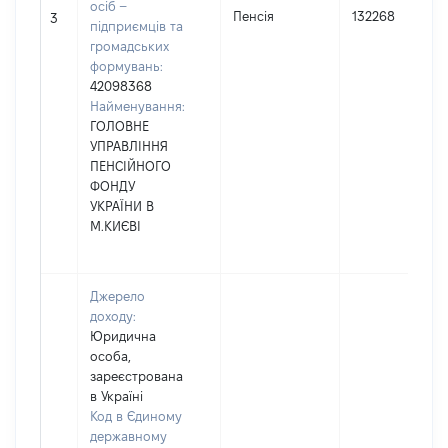
осіб –
Пенсія
132268
3
підприємців та
громадських
формувань:
42098368
Найменування:
ГОЛОВНЕ
УПРАВЛІННЯ
ПЕНСІЙНОГО
ФОНДУ
УКРАЇНИ В
М.КИЄВІ
Джерело
доходу:
Юридична
особа,
зареєстрована
в Україні
Код в Єдиному
державному