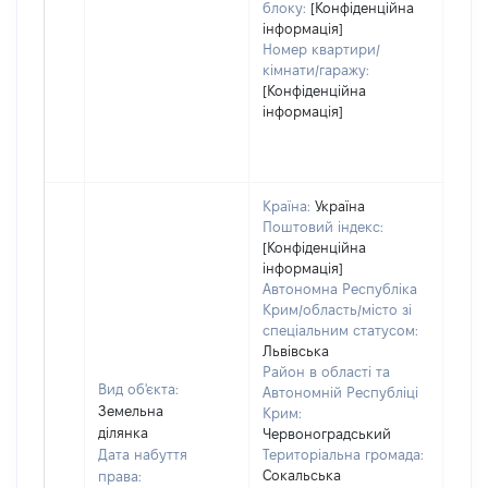
блоку:
[Конфіденційна
інформація]
Номер квартири/
кімнати/гаражу:
[Конфіденційна
інформація]
Країна:
Україна
Поштовий індекс:
[Конфіденційна
інформація]
Автономна Республіка
Крим/область/місто зі
спеціальним статусом:
Львівська
Район в області та
Вид об'єкта:
Автономній Республіці
Земельна
Крим:
ділянка
Червоноградський
Дата набуття
Територіальна громада:
Сокальська
права: