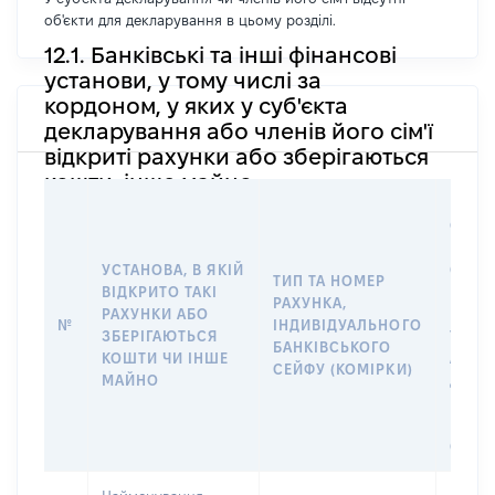
об'єкти для декларування в цьому розділі.
12.1. Банківські та інші фінансові
установи, у тому числі за
кордоном, у яких у суб'єкта
декларування або членів його сім'ї
відкриті рахунки або зберігаються
кошти, інше майно
ІНФО
ФІЗИ
ЮРИД
УСТАНОВА, В ЯКІЙ
ОСОБ
ТИП ТА НОМЕР
ВІДКРИТО ТАКІ
ПРАВ
РАХУНКА,
РАХУНКИ АБО
РОЗП
№
ІНДИВІДУАЛЬНОГО
ЗБЕРІГАЮТЬСЯ
ТАКИ
БАНКІВСЬКОГО
КОШТИ ЧИ ІНШЕ
АБО 
СЕЙФУ (КОМІРКИ)
МАЙНО
ДО
ІНДИ
БАНК
СЕЙФ