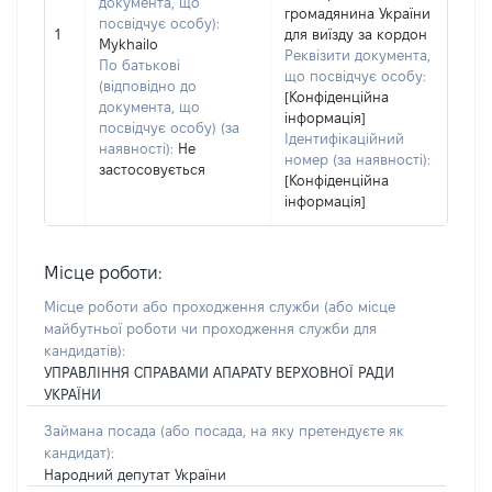
документа, що
громадянина України
посвідчує особу):
1
для виїзду за кордон
Mykhailo
Реквізити документа,
По батькові
що посвідчує особу:
(відповідно до
[Конфіденційна
документа, що
інформація]
посвідчує особу) (за
Ідентифікаційний
наявності):
Не
номер (за наявності):
застосовується
[Конфіденційна
інформація]
Місце роботи:
Місце роботи або проходження служби
(або місце
майбутньої роботи чи проходження служби для
кандидатів)
:
УПРАВЛІННЯ СПРАВАМИ АПАРАТУ ВЕРХОВНОЇ РАДИ
УКРАЇНИ
Займана посада
(або посада, на яку претендуєте як
кандидат)
:
Народний депутат України