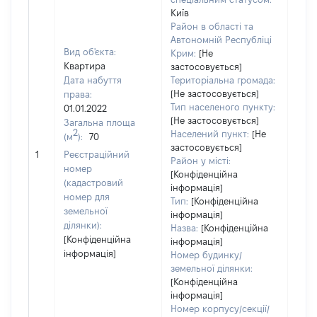
Київ
Район в області та
Автономній Республіці
Вид об'єкта:
Крим:
[Не
Квартира
застосовується]
Дата набуття
Територіальна громада:
[Не застосовується]
права:
Тип населеного пункту:
01.01.2022
[Не застосовується]
Загальна площа
2
Населений пункт:
[Не
(м
):
70
[Не
застосовується]
1
Реєстраційний
заст
Район у місті:
номер
[Конфіденційна
(кадастровий
інформація]
номер для
Тип:
[Конфіденційна
земельної
інформація]
ділянки):
Назва:
[Конфіденційна
[Конфіденційна
інформація]
інформація]
Номер будинку/
земельної ділянки:
[Конфіденційна
інформація]
Номер корпусу/секції/