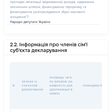
протидію легалізації (відмиванню) доходів, одержаних
злочинним шляхом, фінансуванню тероризму та
фінансуванню розповсюдження зброї масового
знищення”?
Народні депутати України
2.2. Інформація про членів сім'ї
суб'єкта декларування
ПРІЗВИЩЕ, ІМʼЯ,
ЗВʼЯЗОК ІЗ
ПО БАТЬКОВІ (ЗА
№
СУБʼЄКТОМ
НАЯВНОСТІ) ДЛЯ
ГРОМАДЯНСТВО
ДЕКЛАРУВАННЯ
ІДЕНТИФІКАЦІЇ В
УКРАЇНІ