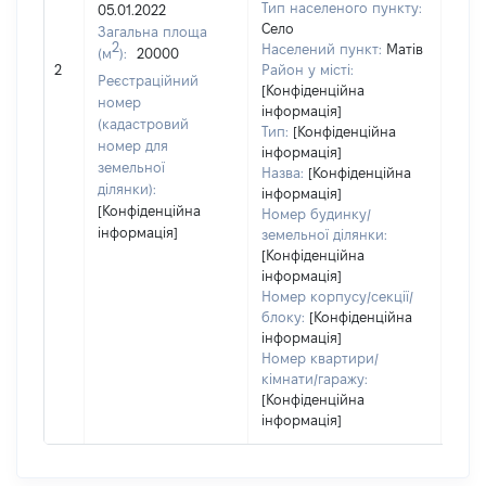
Тип населеного пункту:
05.01.2022
Село
Загальна площа
2
Населений пункт:
Матів
(м
):
20000
[Не
2
Район у місті:
заст
Реєстраційний
[Конфіденційна
номер
інформація]
(кадастровий
Тип:
[Конфіденційна
номер для
інформація]
земельної
Назва:
[Конфіденційна
ділянки):
інформація]
[Конфіденційна
Номер будинку/
інформація]
земельної ділянки:
[Конфіденційна
інформація]
Номер корпусу/секції/
блоку:
[Конфіденційна
інформація]
Номер квартири/
кімнати/гаражу:
[Конфіденційна
інформація]