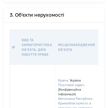
3. Об'єкти нерухомості
ВАР
ВИД ТА
ДАТ
ХАРАКТЕРИСТИКА
МІСЦЕЗНАХОДЖЕННЯ
ПРА
№
ОБʼЄКТА, ДАТА
ОБʼЄКТА
ОС
НАБУТТЯ ПРАВА
ГР
ОЦІ
Країна:
Україна
Поштовий індекс:
[Конфіденційна
інформація]
Автономна Республіка
Крим/область/місто зі
спеціальним статусом: