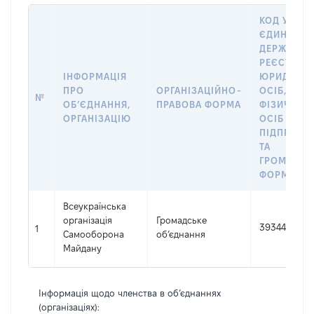
КОД У
ЄДИНОМУ
ДЕРЖАВН
РЕЄСТРІ
ІНФОРМАЦІЯ
ЮРИДИЧН
ПРО
ОРГАНІЗАЦІЙНО-
ОСІБ,
№
ОБʼЄДНАННЯ,
ПРАВОВА ФОРМА
ФІЗИЧНИХ
ОРГАНІЗАЦІЮ
ОСІБ –
ПІДПРИЄМ
ТА
ГРОМАДСЬ
ФОРМУВА
Всеукраїнська
організація
Громадське
39344056
1
Самооборона
об’єднання
Майдану
Інформація щодо членства в об’єднаннях
(організаціях):