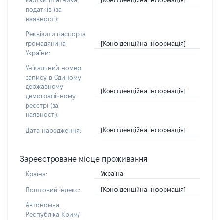
картки платника
податків (за
наявності):
Реквізити паспорта
[Конфіденційна інформація]
громадянина
України:
Унікальний номер
запису в Єдиному
державному
[Конфіденційна інформація]
демографічному
реєстрі (за
наявності):
[Конфіденційна інформація]
Дата народження:
Зареєстроване місце проживання
Україна
Країна:
[Конфіденційна інформація]
Поштовий індекс:
Автономна
Республіка Крим/