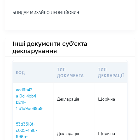
БОНДАР МИХАЙЛО ЛЕОНТІЙОВИЧ
Інші документи суб'єкта
декларування
ТИП
ТИП
КОД
ПЕ
ДОКУМЕНТА
ДЕКЛАРАЦІЇ
aadffb42-
a19d-4bb4-
Декларація
Щорічна
202
b24f-
1fd1d9de69b9
53d3518f-
c005-4f98-
Декларація
Щорічна
202
996b-