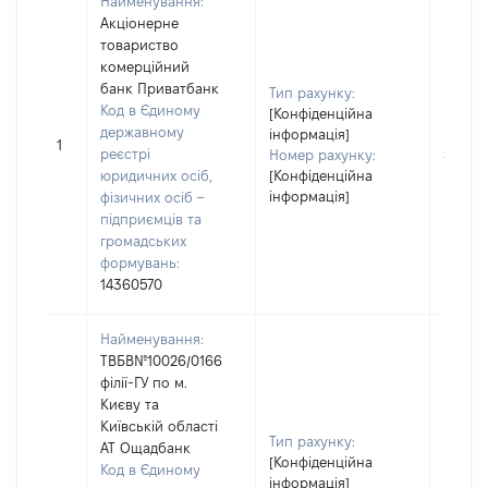
Найменування:
Акціонерне
товариство
комерційний
банк Приватбанк
Тип рахунку:
Код в Єдиному
[Конфіденційна
державному
[Не
інформація]
1
реєстрі
застос
Номер рахунку:
юридичних осіб,
[Конфіденційна
інформація]
фізичних осіб –
підприємців та
громадських
формувань:
14360570
Найменування:
ТВБВ№10026/0166
філії-ГУ по м.
Києву та
Київській області
Тип рахунку:
АТ Ощадбанк
[Конфіденційна
Код в Єдиному
[Не
інформація]