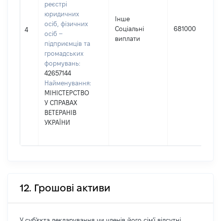
реєстрі
юридичних
Інше
осіб, фізичних
Соціальні
681000
4
осіб –
виплати
підприємців та
громадських
формувань:
42657144
Найменування:
МІНІСТЕРСТВО
У СПРАВАХ
ВЕТЕРАНІВ
УКРАЇНИ
12. Грошові активи
У суб'єкта декларування чи членів його сім'ї відсутні