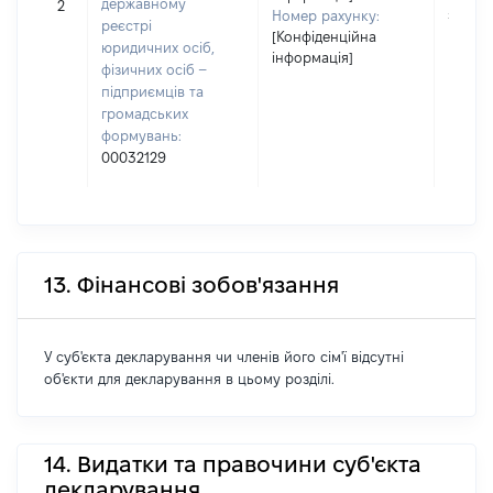
державному
2
застос
Номер рахунку:
реєстрі
[Конфіденційна
юридичних осіб,
інформація]
фізичних осіб –
підприємців та
громадських
формувань:
00032129
13. Фінансові зобов'язання
У суб'єкта декларування чи членів його сім'ї відсутні
об'єкти для декларування в цьому розділі.
14. Видатки та правочини суб'єкта
декларування