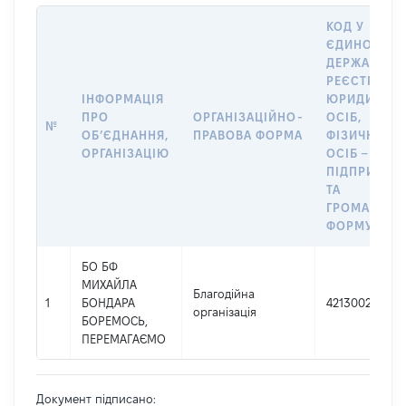
КОД У
ЄДИНОМУ
ДЕРЖАВНО
РЕЄСТРІ
ІНФОРМАЦІЯ
ЮРИДИЧНИ
ПРО
ОРГАНІЗАЦІЙНО-
ОСІБ,
№
ОБʼЄДНАННЯ,
ПРАВОВА ФОРМА
ФІЗИЧНИХ
ОРГАНІЗАЦІЮ
ОСІБ –
ПІДПРИЄМЦ
ТА
ГРОМАДСЬК
ФОРМУВАН
БО БФ
МИХАЙЛА
Благодійна
1
БОНДАРА
42130029
організація
БОРЕМОСЬ,
ПЕРЕМАГАЄМО
Документ підписано: