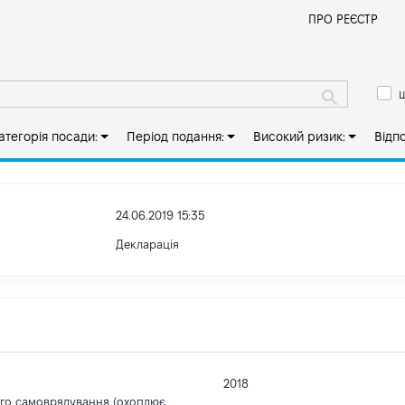
Й
ПРО РЕЄСТР
ш
атегорія посади:
Період подання:
Високий ризик:
Відп
24.06.2019 15:35
Декларація
2018
ого самоврядування (охоплює