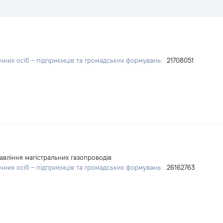
чних осіб – підприємців та громадських формувань:
21708051
авління магістральних газопроводів
чних осіб – підприємців та громадських формувань:
26162763