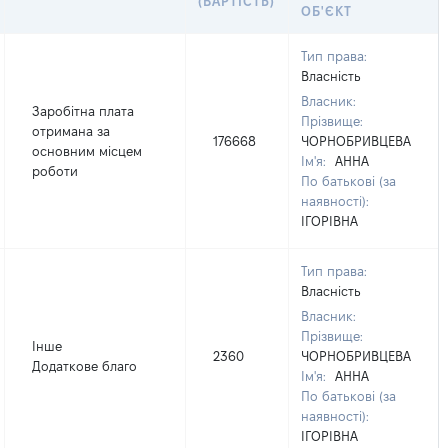
(ВАРТІСТЬ)
ОБ'ЄКТ
Тип права:
Власність
Власник:
Заробітна плата
Прізвище:
отримана за
176668
ЧОРНОБРИВЦЕВА
основним місцем
Ім'я:
АННА
роботи
По батькові (за
наявності):
ІГОРІВНА
Тип права:
Власність
Власник:
Прізвище:
Інше
2360
ЧОРНОБРИВЦЕВА
Додаткове благо
Ім'я:
АННА
По батькові (за
наявності):
ІГОРІВНА