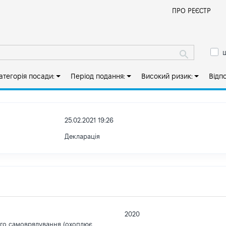
Й
ПРО РЕЄСТР
ш
атегорія посади:
Період подання:
Високий ризик:
Відп
25.02.2021 19:26
Декларація
2020
ого самоврядування (охоплює