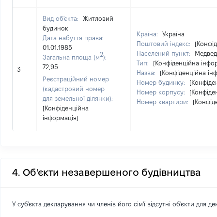
Вид об'єкта:
Житловий
будинок
Країна:
Україна
Дата набуття права:
Поштовий індекс:
[Конфі
01.01.1985
Населений пункт:
Медведі
2
Загальна площа (м
):
Тип:
[Конфіденційна інфо
72,95
3
Назва:
[Конфіденційна ін
Реєстраційний номер
Номер будинку:
[Конфіде
(кадастровий номер
Номер корпусу:
[Конфіде
для земельної ділянки):
Номер квартири:
[Конфід
[Конфіденційна
інформація]
4. Об'єкти незавершеного будівництва
У суб'єкта декларування чи членів його сім'ї відсутні об'єкти для д