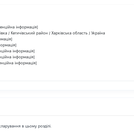
денційна інформація]
вка / Кегичівський район / Харківська область / Україна
рмація]
формація]
нційна інформація]
нційна інформація]
енційна інформація]
екларування в цьому розділі.