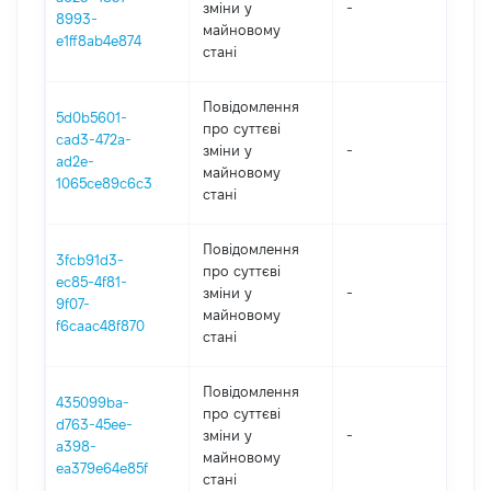
зміни y
-
202
8993-
майновому
e1ff8ab4e874
стані
Повідомлення
5d0b5601-
про суттєві
cad3-472a-
зміни y
-
202
ad2e-
майновому
1065ce89c6c3
стані
Повідомлення
3fcb91d3-
про суттєві
ec85-4f81-
зміни y
-
202
9f07-
майновому
f6caac48f870
стані
Повідомлення
435099ba-
про суттєві
d763-45ee-
зміни y
-
202
a398-
майновому
ea379e64e85f
стані