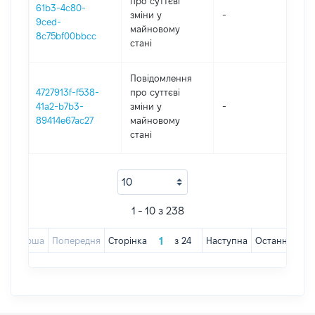
про суттєві
61b3-4c80-
зміни y
-
202
9ced-
майновому
8c75bf00bbcc
стані
Повідомлення
4727913f-f538-
про суттєві
41a2-b7b3-
зміни y
-
202
89414e67ac27
майновому
стані
1 - 10 з 238
Перша
Попередня
Сторінка
з
24
Наступна
Остання