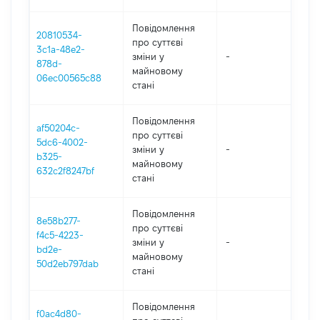
Повідомлення
20810534-
про суттєві
3c1a-48e2-
зміни y
-
202
878d-
майновому
06ec00565c88
стані
Повідомлення
af50204c-
про суттєві
5dc6-4002-
зміни y
-
202
b325-
майновому
632c2f8247bf
стані
Повідомлення
8e58b277-
про суттєві
f4c5-4223-
зміни y
-
202
bd2e-
майновому
50d2eb797dab
стані
Повідомлення
f0ac4d80-