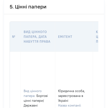
5. Цінні папери
ВИД ЦІННОГО
КІЛЬКІ
№
ПАПЕРА, ДАТА
ЕМІТЕНТ
ЦІННИ
НАБУТТЯ ПРАВА
ПАПЕР
Вид цінного
Юридична особа,
папера:
Боргові
зареєстрована в
цінні папери
/
Україні
Державні
Назва компанії: