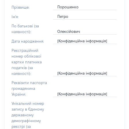
Порошенко
Прізвище:
Петро
Ім'я:
По батькові (за
Олексійович
наявності):
[Конфіденційна інформація]
Дата народження:
Реєстраційний
номер облікової
картки платника
податків (за
[Конфіденційна інформація]
наявності):
Реквізити паспорта
громадянина
[Конфіденційна інформація]
України:
Унікальний номер
запису в Єдиному
державному
демографічному
реєстрі (за