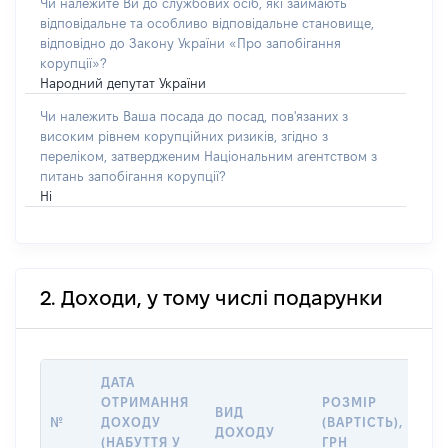
Чи належите Ви до службових осіб, які займають
відповідальне та особливо відповідальне становище,
відповідно до Закону України «Про запобігання
корупції»?
Народний депутат України
Чи належить Ваша посада до посад, пов'язаних з
високим рівнем корупційних ризиків, згідно з
переліком, затвердженим Національним агентством з
питань запобігання корупції?
Ні
2. Доходи, у тому числі подарунки
ДАТА
ОТРИМАННЯ
РОЗМІР
ІН
ВИД
№
ДОХОДУ
(ВАРТІСТЬ),
ДЖ
ДОХОДУ
(НАБУТТЯ У
ГРН
Д