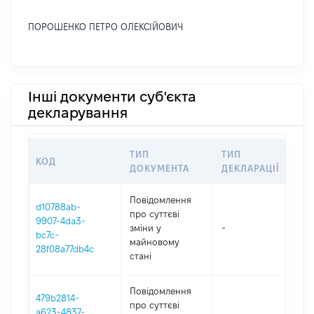
ПОРОШЕНКО ПЕТРО ОЛЕКСІЙОВИЧ
Інші документи суб'єкта
декларування
ТИП
ТИП
КОД
ПЕ
ДОКУМЕНТА
ДЕКЛАРАЦІЇ
Повідомлення
d10788ab-
про суттєві
9907-4da3-
зміни y
-
202
bc7c-
майновому
28f08a77db4c
стані
Повідомлення
479b2814-
про суттєві
a623-4837-