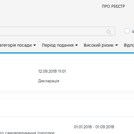
Й
ПРО РЕЄСТР
ш
атегорія посади:
Період подання:
Високий ризик:
Відп
12.09.2018 11:01
Декларація
01.01.2018 - 01.09.2018
ого самоврядування (охоплює