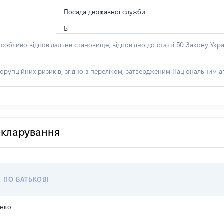
Посада державної служби
Б
особливо відповідальне становище, відповідно до статті 50 Закону Укра
орупційних ризиків, згідно з переліком, затвердженим Національним аг
декларування
, ПО БАТЬКОВІ
енко