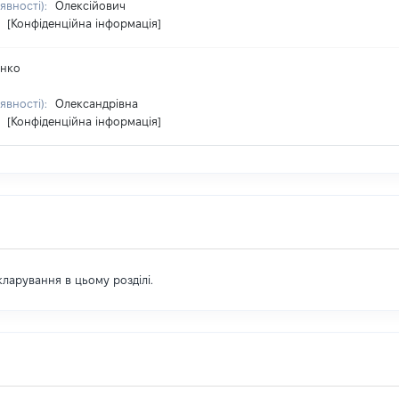
явності):
Олексійович
:
[Конфіденційна інформація]
енко
явності):
Олександрівна
:
[Конфіденційна інформація]
екларування в цьому розділі.