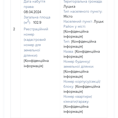
Дата набуття
Територіальна громада:
Луцька
права:
600
Тип населеного пункту:
08.04.2024
Тип
Місто
Загальна площа
варт
2
Населений пункт:
Луцьк
(м
):
102.9
обʼє
Район у місті:
2
Реєстраційний
варт
[Конфіденційна
номер
дату
інформація]
(кадастровий
Тип:
[Конфіденційна
набу
номер для
інформація]
пра
земельної
Назва:
[Конфіденційна
ділянки):
інформація]
[Конфіденційна
Номер будинку/
інформація]
земельної ділянки:
[Конфіденційна
інформація]
Номер корпусу/секції/
блоку:
[Конфіденційна
інформація]
Номер квартири/
кімнати/гаражу:
[Конфіденційна
інформація]