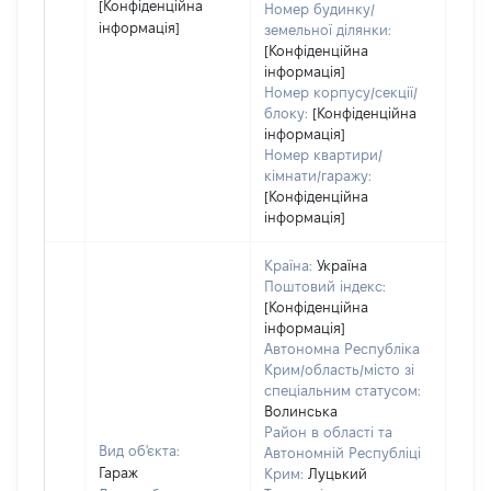
[Конфіденційна
Номер будинку/
інформація]
земельної ділянки:
[Конфіденційна
інформація]
Номер корпусу/секції/
блоку:
[Конфіденційна
інформація]
Номер квартири/
кімнати/гаражу:
[Конфіденційна
інформація]
Країна:
Україна
Поштовий індекс:
[Конфіденційна
інформація]
Автономна Республіка
Крим/область/місто зі
спеціальним статусом:
Волинська
Район в області та
Вид об'єкта:
Автономній Республіці
Гараж
Крим:
Луцький