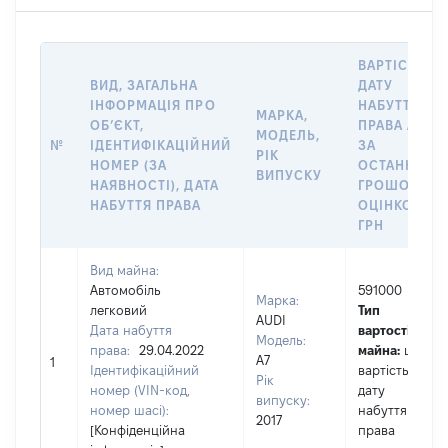
ВАРТІСТЬ Н
ВИД, ЗАГАЛЬНА
ДАТУ
ІНФОРМАЦІЯ ПРО
НАБУТТЯ
МАРКА,
ОБʼЄКТ,
ПРАВА АБО
МОДЕЛЬ,
№
ІДЕНТИФІКАЦІЙНИЙ
ЗА
РІК
НОМЕР (ЗА
ОСТАННЬО
ВИПУСКУ
НАЯВНОСТІ), ДАТА
ГРОШОВОЮ
НАБУТТЯ ПРАВА
ОЦІНКОЮ,
ГРН
Вид майна:
Автомобіль
591000
Марка:
легковий
Тип
AUDI
Дата набуття
вартості
Модель:
права:
29.04.2022
майна:
це
A7
1
Ідентифікаційний
вартість на
Рік
номер (VIN-код,
дату
випуску:
номер шасі):
набуття
2017
[Конфіденційна
права