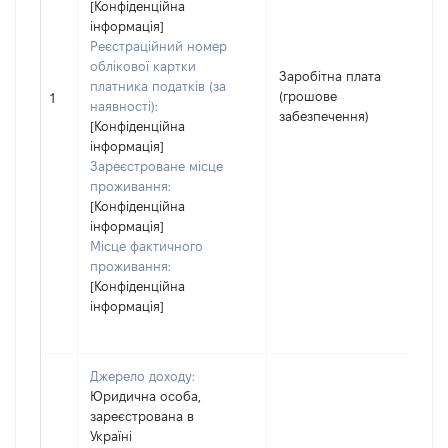
[Конфіденційна
інформація]
Реєстраційний номер
облікової картки
Заробітна плата
платника податків (за
(грошове
1
1
наявності):
забезпечення)
[Конфіденційна
інформація]
Зареєстроване місце
проживання:
[Конфіденційна
інформація]
Місце фактичного
проживання:
[Конфіденційна
інформація]
Джерело доходу:
Юридична особа,
зареєстрована в
Україні