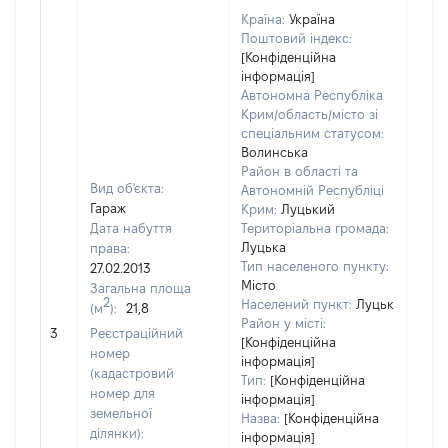
Країна:
Україна
Поштовий індекс:
[Конфіденційна
інформація]
Автономна Республіка
Крим/область/місто зі
спеціальним статусом:
Волинська
Район в області та
Вид об'єкта:
Автономній Республіці
Гараж
Крим:
Луцький
Дата набуття
Територіальна громада:
Луцька
права:
424
Тип населеного пункту:
27.02.2013
Тип
Місто
Загальна площа
варт
2
Населений пункт:
Луцьк
(м
):
21,8
обʼє
Район у місті:
3
Реєстраційний
варт
[Конфіденційна
номер
дату
інформація]
(кадастровий
Тип:
[Конфіденційна
набу
номер для
інформація]
пра
земельної
Назва:
[Конфіденційна
ділянки):
інформація]