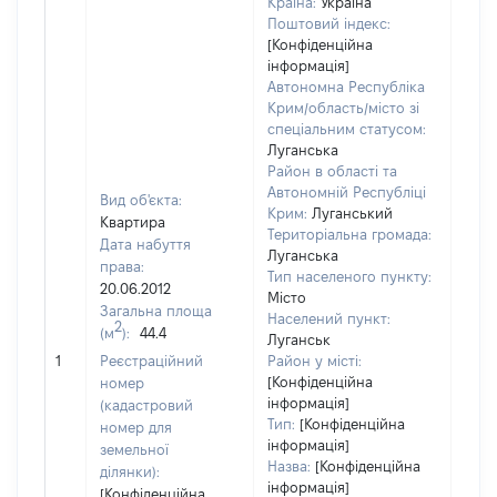
Країна:
Україна
Поштовий індекс:
[Конфіденційна
інформація]
Автономна Республіка
Крим/область/місто зі
спеціальним статусом:
Луганська
Район в області та
Автономній Республіці
Вид об'єкта:
Крим:
Луганський
Квартира
Територіальна громада:
Дата набуття
Луганська
права:
Тип населеного пункту:
456
20.06.2012
Місто
Тип
Загальна площа
Населений пункт:
варт
2
(м
):
44.4
Луганськ
обʼє
1
Реєстраційний
Район у місті:
варт
[Конфіденційна
номер
дату
інформація]
(кадастровий
набу
Тип:
[Конфіденційна
номер для
пра
інформація]
земельної
Назва:
[Конфіденційна
ділянки):
інформація]
[Конфіденційна