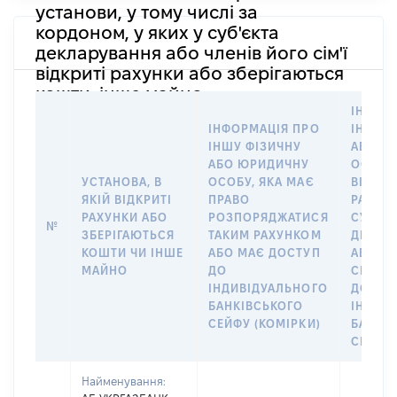
установи, у тому числі за
кордоном, у яких у суб'єкта
декларування або членів його сім'ї
відкриті рахунки або зберігаються
кошти, інше майно
ІНФОР
ІНФОРМАЦІЯ ПРО
ІНШУ 
ІНШУ ФІЗИЧНУ
АБО Ю
АБО ЮРИДИЧНУ
ОСОБУ,
УСТАНОВА, В
ОСОБУ, ЯКА МАЄ
ВІДКР
ЯКІЙ ВІДКРИТІ
ПРАВО
РАХУНО
РАХУНКИ АБО
РОЗПОРЯДЖАТИСЯ
СУБ’ЄК
№
ЗБЕРІГАЮТЬСЯ
ТАКИМ РАХУНКОМ
ДЕКЛА
КОШТИ ЧИ ІНШЕ
АБО МАЄ ДОСТУП
АБО ЧЛ
МАЙНО
ДО
СІМ’Ї 
ІНДИВІДУАЛЬНОГО
ДОГОВ
БАНКІВСЬКОГО
ІНДИВ
СЕЙФУ (КОМІРКИ)
БАНКІ
СЕЙФУ 
Найменування: