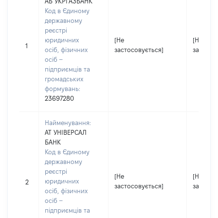
АБ УКРГАЗБАНК
Код в Єдиному
державному
реєстрі
юридичних
[Не
[Не
1
осіб, фізичних
застосовується]
застосо
осіб –
підприємців та
громадських
формувань:
23697280
Найменування:
АТ УНІВЕРСАЛ
БАНК
Код в Єдиному
державному
реєстрі
[Не
[Не
юридичних
2
застосовується]
застосо
осіб, фізичних
осіб –
підприємців та