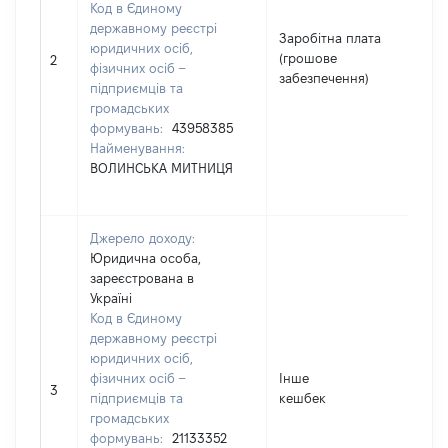
Код в Єдиному
державному реєстрі
Заробітна плата
юридичних осіб,
(грошове
1
2
фізичних осіб –
забезпечення)
підприємців та
громадських
формувань:
43958385
Найменування:
ВОЛИНСЬКА МИТНИЦЯ
Джерело доходу:
Юридична особа,
зареєстрована в
Україні
Код в Єдиному
державному реєстрі
юридичних осіб,
фізичних осіб –
Інше
4
3
підприємців та
кешбек
громадських
формувань:
21133352