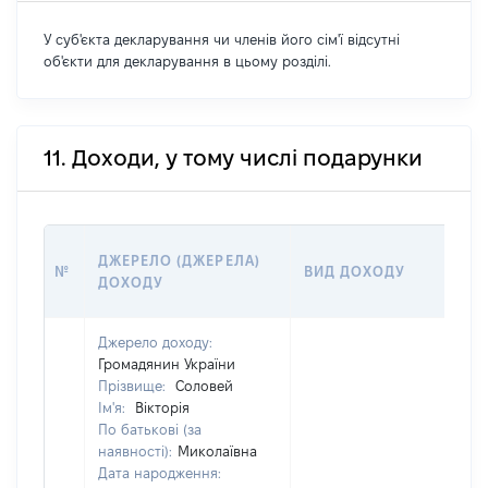
У суб'єкта декларування чи членів його сім'ї відсутні
об'єкти для декларування в цьому розділі.
11. Доходи, у тому числі подарунки
Р
ДЖЕРЕЛО (ДЖЕРЕЛА)
№
ВИД ДОХОДУ
(
ДОХОДУ
Г
Джерело доходу:
Громадянин України
Прізвище:
Соловей
Ім'я:
Вікторія
По батькові (за
наявності):
Миколаївна
Дата народження: