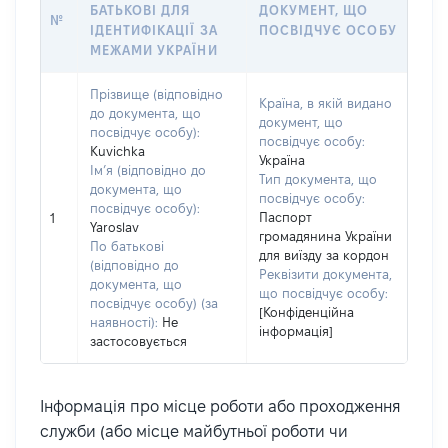
БАТЬКОВІ ДЛЯ
ДОКУМЕНТ, ЩО
№
ІДЕНТИФІКАЦІЇ ЗА
ПОСВІДЧУЄ ОСОБУ
МЕЖАМИ УКРАЇНИ
Прізвище (відповідно
Країна, в якій видано
до документа, що
документ, що
посвідчує особу):
посвідчує особу:
Kuvichka
Україна
Ім’я (відповідно до
Тип документа, що
документа, що
посвідчує особу:
посвідчує особу):
Паспорт
1
Yaroslav
громадянина України
По батькові
для виїзду за кордон
(відповідно до
Реквізити документа,
документа, що
що посвідчує особу:
посвідчує особу) (за
[Конфіденційна
наявності):
Не
інформація]
застосовується
Інформація про місце роботи або проходження
служби (або місце майбутньої роботи чи