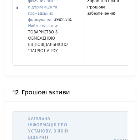
фізичних осіб –
Заробітна плата
підприємців та
(грошове
3
5
громадських
забезпечення)
формувань:
39922735
Найменування:
ТОВАРИСТВО З
ОБМЕЖЕНОЮ
ВІДПОВІДАЛЬНІСТЮ
"ПАТРІОТ АГРО"
12. Грошові активи
ЗАГАЛЬНА
ІНФОРМАЦІЯ ПРО
УСТАНОВУ, В ЯКІЙ
ВІДКРИТІ