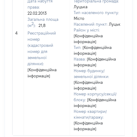
Дата набуття
Територіальна громада:
Луцька
права:
950
Тип населеного пункту:
22.02.2013
Тип
Місто
Загальна площа
варт
2
Населений пункт:
Луцьк
(м
):
21,8
обʼє
Район у місті:
4
Реєстраційний
варт
[Конфіденційна
номер
дату
інформація]
(кадастровий
Тип:
[Конфіденційна
набу
номер для
інформація]
пра
земельної
Назва:
[Конфіденційна
ділянки):
інформація]
[Конфіденційна
Номер будинку/
інформація]
земельної ділянки:
[Конфіденційна
інформація]
Номер корпусу/секції/
блоку:
[Конфіденційна
інформація]
Номер квартири/
кімнати/гаражу:
[Конфіденційна
інформація]