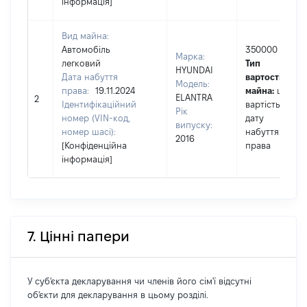
інформація]
Вид майна:
Автомобіль
350000
Марка:
легковий
Тип
HYUNDAI
Дата набуття
вартості
Модель:
права:
19.11.2024
майна:
це
ELANTRA
2
Ідентифікаційний
вартість на
Рік
номер (VIN-код,
дату
випуску:
номер шасі):
набуття
2016
[Конфіденційна
права
інформація]
7. Цінні папери
У суб'єкта декларування чи членів його сім'ї відсутні
об'єкти для декларування в цьому розділі.