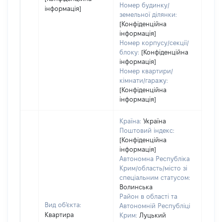
Номер будинку/
інформація]
земельної ділянки:
[Конфіденційна
інформація]
Номер корпусу/секції/
блоку:
[Конфіденційна
інформація]
Номер квартири/
кімнати/гаражу:
[Конфіденційна
інформація]
Країна:
Україна
Поштовий індекс:
[Конфіденційна
інформація]
Автономна Республіка
Крим/область/місто зі
спеціальним статусом:
Волинська
Район в області та
Вид об'єкта:
Автономній Республіці
Квартира
Крим:
Луцький