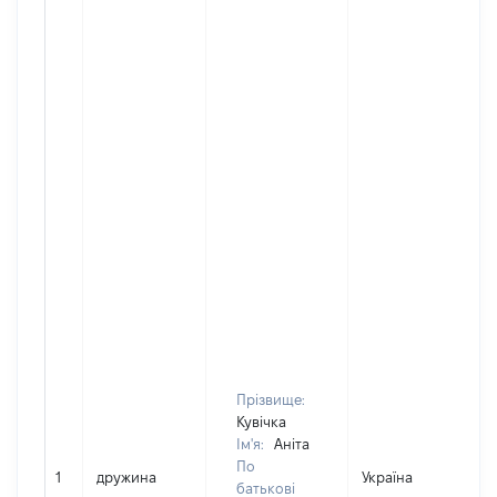
Прізвище:
Кувічка
Ім'я:
Аніта
По
1
дружина
Україна
батькові