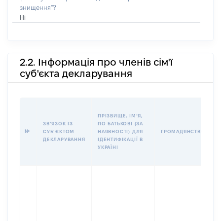
знищення"?
Ні
2.2. Інформація про членів сім'ї
суб'єкта декларування
П
ПРІЗВИЩЕ, ІМʼЯ,
Б
ЗВʼЯЗОК ІЗ
ПО БАТЬКОВІ (ЗА
І
№
СУБʼЄКТОМ
НАЯВНОСТІ) ДЛЯ
ГРОМАДЯНСТВО
М
ДЕКЛАРУВАННЯ
ІДЕНТИФІКАЦІЇ В
УКРАЇНІ