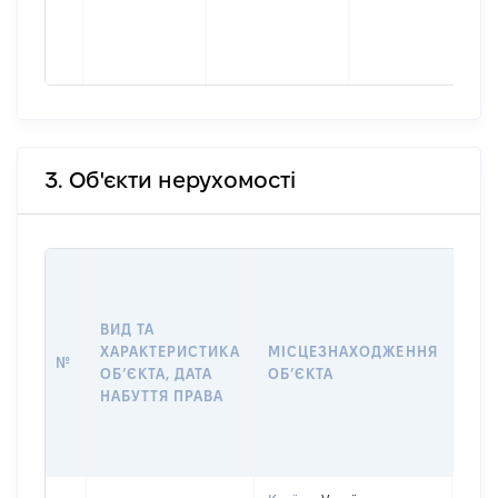
3. Об'єкти нерухомості
ВАР
ДАТ
НАБ
ВИД ТА
ПРА
ХАРАКТЕРИСТИКА
МІСЦЕЗНАХОДЖЕННЯ
№
ЗА
ОБʼЄКТА, ДАТА
ОБʼЄКТА
ОС
НАБУТТЯ ПРАВА
ГР
ОЦІ
ГРН