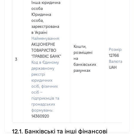
Інша юридична
особа
Юридична
особа,
зареєстрована
в Україні
Найменування:
АКЦІОНЕРНЕ
Кошти,
Розмір:
ТОВАРИСТВО
розміщені
12766
"ПРАВЕКС БАНК"
на
3
Валюта:
Код в Єдиному
банківських
UAH
державному
рахунках
реєстрі
юридичних
осіб, фізичних
осіб –
підприємців та
громадських
формувань:
14360920
12.1. Банківські та інші фінансові