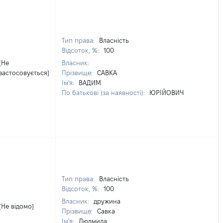
Тип права:
Власність
Відсоток, %:
100
[Не
Власник:
застосовується]
Прізвище:
САВКА
Ім'я:
ВАДИМ
По батькові (за наявності):
ЮРІЙОВИЧ
Тип права:
Власність
Відсоток, %:
100
Власник:
дружина
[Не відомо]
Прізвище:
Савка
Ім'я:
Людмила