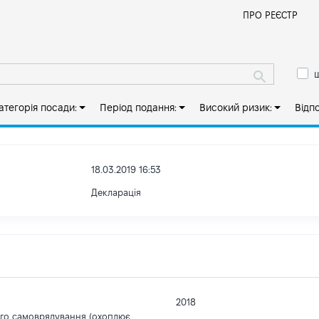
Й
ПРО РЕЄСТР
ш
атегорія посади:
Період подання:
Високий ризик:
Відп
18.03.2019 16:53
Декларація
2018
ого самоврядування (охоплює