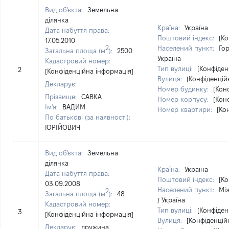
Вид об'єкта:
Земельна
ділянка
Країна:
Україна
Дата набуття права:
Поштовий індекс:
[Ко
17.05.2010
2
Населений пункт:
Гор
Загальна площа (м
):
2500
Україна
Кадастровий номер:
Тип вулиці:
[Конфіден
2
[Конфіденційна інформація]
Вулиця:
[Конфіденцій
Декларує:
Номер будинку:
[Кон
Прізвище:
САВКА
Номер корпусу:
[Кон
Ім'я:
ВАДИМ
Номер квартири:
[Ко
По батькові (за наявності):
ЮРІЙОВИЧ
Вид об'єкта:
Земельна
ділянка
Країна:
Україна
Дата набуття права:
Поштовий індекс:
[Ко
03.09.2008
Населений пункт:
Між
2
Загальна площа (м
):
48
/ Україна
Кадастровий номер:
Тип вулиці:
[Конфіден
3
[Конфіденційна інформація]
Вулиця:
[Конфіденцій
Декларує:
дружина