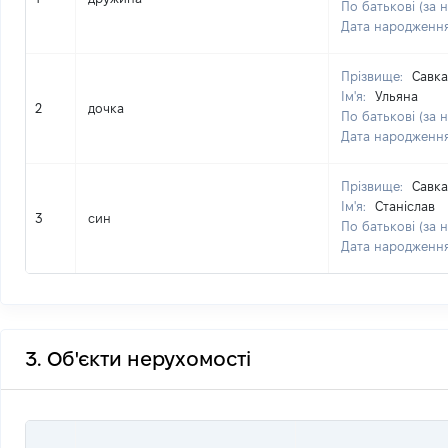
По батькові (за 
Дата народженн
Прізвище:
Савка
Ім'я:
Ульяна
2
дочка
По батькові (за 
Дата народженн
Прізвище:
Савка
Ім'я:
Станіслав
3
син
По батькові (за 
Дата народженн
3. Об'єкти нерухомості