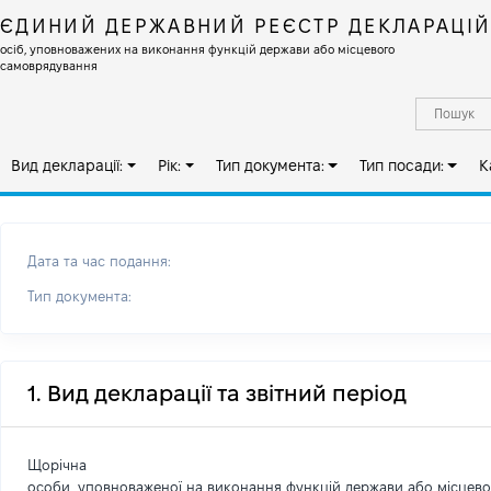
ЄДИНИЙ ДЕРЖАВНИЙ РЕЄСТР ДЕКЛАРАЦІ
осіб, уповноважених на виконання функцій держави або місцевого
самоврядування
Вид декларації:
Рік:
Тип документа:
Тип посади:
К
Дата та час подання:
Тип документа:
1. Вид декларації та звітний період
Щорічна
особи, уповноваженої на виконання функцій держави або місцев