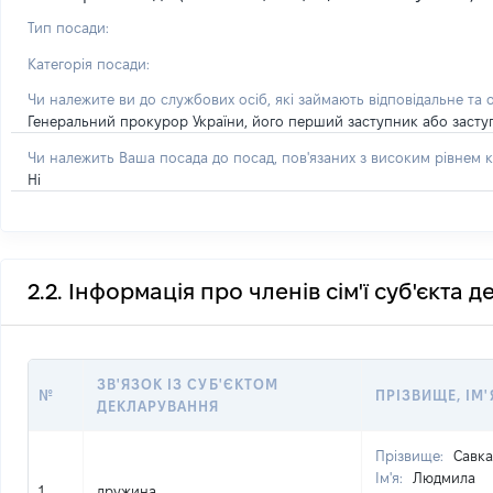
Тип посади:
Категорія посади:
Чи належите ви до службових осіб, які займають відповідальне та 
Генеральний прокурор України, його перший заступник або засту
Чи належить Ваша посада до посад, пов'язаних з високим рівнем к
Ні
2.2. Інформація про членів сім'ї суб'єкта 
ЗВ'ЯЗОК ІЗ СУБ'ЄКТОМ
№
ПРІЗВИЩЕ, ІМ'
ДЕКЛАРУВАННЯ
Прізвище:
Савка
Ім'я:
Людмила
1
дружина