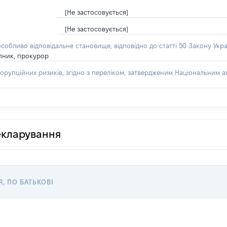
[Не застосовується]
[Не застосовується]
особливо відповідальне становище, відповідно до статті 50 Закону Укра
пник, прокурор
орупційних ризиків, згідно з переліком, затвердженим Національним аг
декларування
Я, ПО БАТЬКОВІ