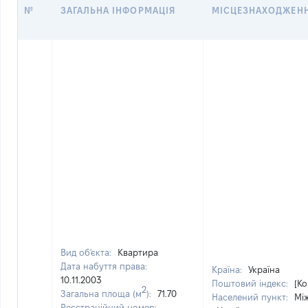
№
ЗАГАЛЬНА ІНФОРМАЦІЯ
МІСЦЕЗНАХОДЖЕН
Вид об'єкта:
Квартира
Дата набуття права:
Країна:
Україна
10.11.2003
Поштовий індекс:
[Ко
2
Загальна площа (м
):
71.70
Населений пункт:
Між
Реєстраційний номер: