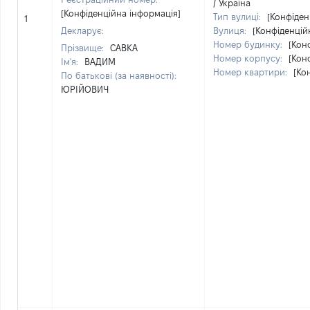
/ Україна
[Конфіденційна інформація]
Тип вулиці:
[Конфіден
1
Декларує:
Вулиця:
[Конфіденцій
Номер будинку:
[Кон
Прізвище:
САВКА
Номер корпусу:
[Кон
Ім'я:
ВАДИМ
Номер квартири:
[Ко
По батькові (за наявності):
ЮРІЙОВИЧ