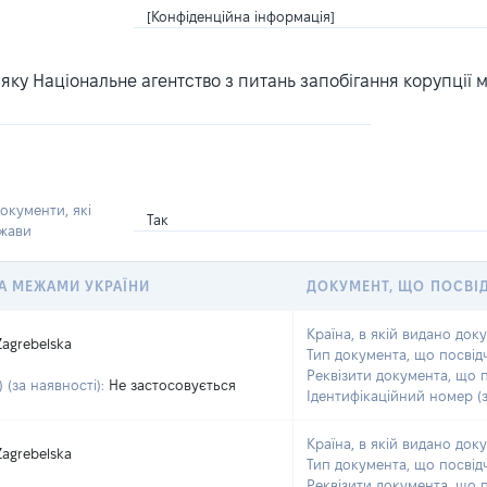
[Конфіденційна інформація]
ку Національне агентство з питань запобігання корупції 
окументи, які
Так
ржави
 ЗА МЕЖАМИ УКРАЇНИ
ДОКУМЕНТ, ЩО ПОСВІ
Країна, в якій видано док
Zagrebelska
Тип документа, що посвід
Реквізити документа, що 
 (за наявності):
Не застосовується
Ідентифікаційний номер (з
Країна, в якій видано док
Zagrebelska
Тип документа, що посвід
Реквізити документа, що 