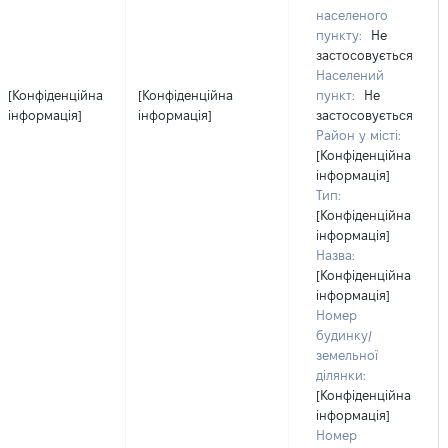
населеного
пункту:
Не
застосовується
Населений
[Конфіденційна
[Конфіденційна
пункт:
Не
інформація]
інформація]
застосовується
Район у місті:
[Конфіденційна
інформація]
Тип:
[Конфіденційна
інформація]
Назва:
[Конфіденційна
інформація]
Номер
будинку/
земельної
ділянки:
[Конфіденційна
інформація]
Номер