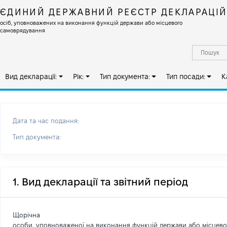
ЄДИНИЙ ДЕРЖАВНИЙ РЕЄСТР ДЕКЛАРАЦІ
осіб, уповноважених на виконання функцій держави або місцевого
самоврядування
Вид декларації:
Рік:
Тип документа:
Тип посади:
К
Дата та час подання:
Тип документа:
1. Вид декларації та звітний період
Щорічна
особи, уповноваженої на виконання функцій держави або місцев