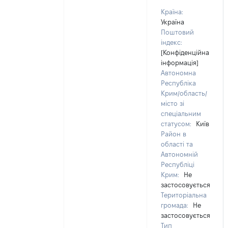
Країна:
Україна
Поштовий
індекс:
[Конфіденційна
інформація]
Автономна
Республіка
Крим/область/
місто зі
спеціальним
статусом:
Київ
Район в
області та
Автономній
Республіці
Крим:
Не
застосовується
Територіальна
громада:
Не
застосовується
Тип