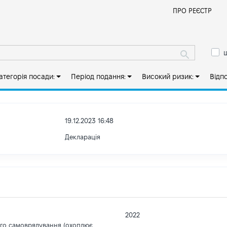
Й
ПРО РЕЄСТР
ш
атегорія посади:
Період подання:
Високий ризик:
Відп
19.12.2023 16:48
Декларація
2022
ого самоврядування (охоплює