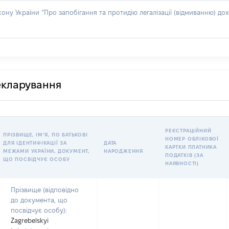
акону України “Про запобігання та протидію легалізації (відмиванню) 
декларування
РЕЄСТРАЦІЙНИЙ
ПРІЗВИЩЕ, ІМʼЯ, ПО БАТЬКОВІ
НОМЕР ОБЛІКОВОЇ
ДЛЯ ІДЕНТИФІКАЦІЇ ЗА
ДАТА
КАРТКИ ПЛАТНИКА
МЕЖАМИ УКРАЇНИ, ДОКУМЕНТ,
НАРОДЖЕННЯ
ПОДАТКІВ (ЗА
ЩО ПОСВІДЧУЄ ОСОБУ
НАЯВНОСТІ)
Прізвище (відповідно
до документа, що
посвідчує особу):
Zagrebelskyi