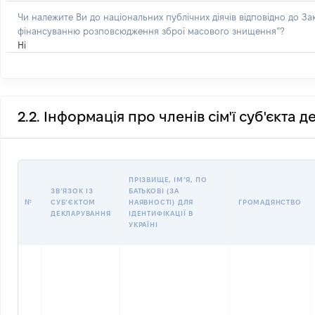
Чи належите Ви до національних публічних діячів відповідно до З
фінансуванню розповсюдження зброї масового знищення”?
Ні
2.2. Інформація про членів сім'ї суб'єкта 
ПРІЗВИЩЕ, ІМʼЯ, ПО
ЗВʼЯЗОК ІЗ
БАТЬКОВІ (ЗА
№
СУБʼЄКТОМ
НАЯВНОСТІ) ДЛЯ
ГРОМАДЯНСТВО
ДЕКЛАРУВАННЯ
ІДЕНТИФІКАЦІЇ В
УКРАЇНІ