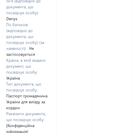
Ім’я (відповідно до
документа, що
посвідчує особу):
Denys
По батькові
(відповідно до
документа, що
посвідчує особу) (за
наявності):
Не
застосовується
Країна, в якій видано
документ, що
посвідчує особу:
Україна
Тип документа, що
посвідчує особу:
Паспорт громадянина
України для виїзду за
кордон
Реквізити документа,
що посвідчує особу:
[Конфіденційна
інформація]