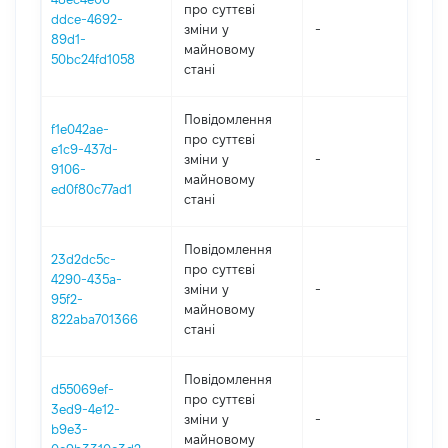
про суттєві
ddce-4692-
зміни y
-
202
89d1-
майновому
50bc24fd1058
стані
Повідомлення
f1e042ae-
про суттєві
e1c9-437d-
зміни y
-
202
9106-
майновому
ed0f80c77ad1
стані
Повідомлення
23d2dc5c-
про суттєві
4290-435a-
зміни y
-
202
95f2-
майновому
822aba701366
стані
Повідомлення
d55069ef-
про суттєві
3ed9-4e12-
зміни y
-
202
b9e3-
майновому