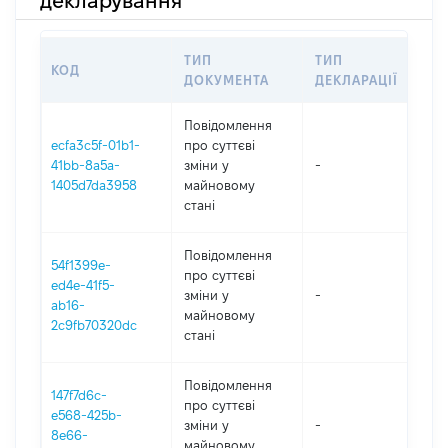
декларування
ТИП
ТИП
КОД
ПЕ
ДОКУМЕНТА
ДЕКЛАРАЦІЇ
Повідомлення
ecfa3c5f-01b1-
про суттєві
41bb-8a5a-
зміни y
-
202
1405d7da3958
майновому
стані
Повідомлення
54f1399e-
про суттєві
ed4e-41f5-
зміни y
-
202
ab16-
майновому
2c9fb70320dc
стані
Повідомлення
147f7d6c-
про суттєві
e568-425b-
зміни y
-
202
8e66-
майновому