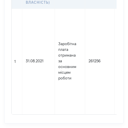
ВЛАСНІСТЬ)
Джер
Юрид
особа
заре
в Укр
Заробітна
Найм
плата
Верх
отримана
Код 
31.08.2021
за
261256
держ
1
основним
реєст
місцем
юрид
роботи
осіб,
осіб 
підпр
гром
форм
41721