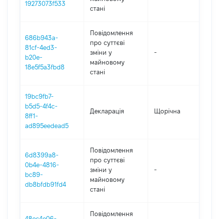
19273073f533
стані
Повідомлення
686b943a-
про суттєві
81cf-4ed3-
зміни y
-
202
b20e-
майновому
18e5f5a3fbd8
стані
19bc9fb7-
b5d5-4f4c-
Декларація
Щорічна
202
8ff1-
ad895eedead5
Повідомлення
6d8399a8-
про суттєві
0b4e-4816-
зміни y
-
202
bc89-
майновому
db8bfdb91fd4
стані
Повідомлення
48ec4e06-