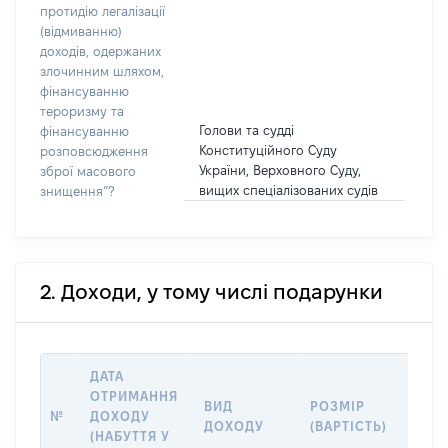
протидію легалізації
(відмиванню)
доходів, одержаних
злочинним шляхом,
фінансуванню
тероризму та
Голови та судді
фінансуванню
Конституційного Суду
розповсюдження
України, Верховного Суду,
зброї масового
вищих спеціалізованих судів
знищення”?
2. Доходи, у тому числі подарунки
ДАТА
ОТРИМАННЯ
ВИД
РОЗМІР
ІНФ
№
ДОХОДУ
ДОХОДУ
(ВАРТІСТЬ)
ПРО
(НАБУТТЯ У