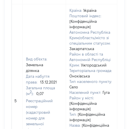
Країна:
Україна
Поштовий індекс:
[Конфіденційна
інформація]
Автономна Республіка
Крим/область/місто зі
спеціальним статусом:
Закарпатська
Район в області та
Вид об'єкта:
Автономній Республіці
Земельна
Крим:
Ужгородський
ділянка
Територіальна громада:
Оноківська
Дата набуття
Тип населеного пункту:
права:
13.12.2021
Село
Загальна площа
2
Населений пункт:
Гута
(м
):
0,07
[Не
Район у місті:
5
Реєстраційний
заст
[Конфіденційна
номер
інформація]
(кадастровий
Тип:
[Конфіденційна
номер для
інформація]
земельної
Назва:
[Конфіденційна