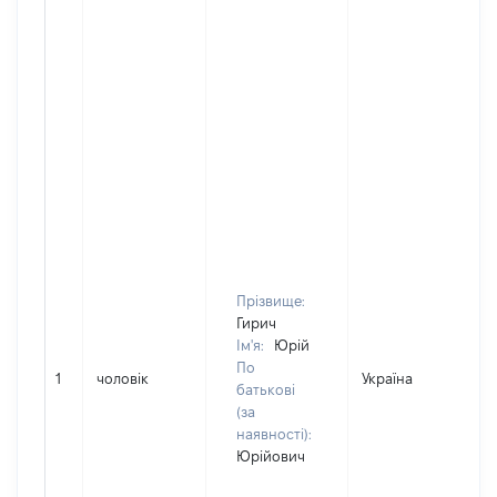
Прізвище:
Гирич
Ім'я:
Юрій
По
1
чоловік
Україна
батькові
(за
наявності):
Юрійович