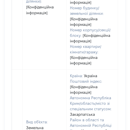
ділянки):
інформація]
[Конфіденційна
Номер будинку/
інформація]
земельної ділянки:
[Конфіденційна
інформація]
Номер корпусу/секції/
блоку:
[Конфіденційна
інформація]
Номер квартири/
кімнати/гаражу:
[Конфіденційна
інформація]
Країна:
Україна
Поштовий індекс:
[Конфіденційна
інформація]
Автономна Республіка
Крим/область/місто зі
спеціальним статусом:
Закарпатська
Район в області та
Вид об'єкта:
Автономній Республіці
Земельна