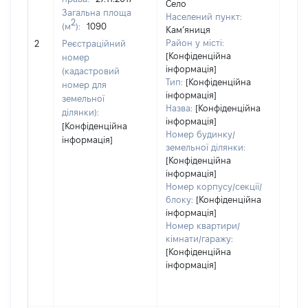
Село
Загальна площа
1259
Населений пункт:
2
(м
):
1090
Тип 
Кам’яниця
обʼє
Район у місті:
2
Реєстраційний
варт
[Конфіденційна
номер
інформація]
набу
(кадастровий
Тип:
[Конфіденційна
номер для
інформація]
земельної
Назва:
[Конфіденційна
ділянки):
інформація]
[Конфіденційна
Номер будинку/
інформація]
земельної ділянки:
[Конфіденційна
інформація]
Номер корпусу/секції/
блоку:
[Конфіденційна
інформація]
Номер квартири/
кімнати/гаражу:
[Конфіденційна
інформація]