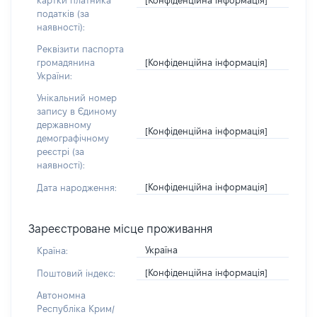
картки платника
податків (за
наявності):
Реквізити паспорта
[Конфіденційна інформація]
громадянина
України:
Унікальний номер
запису в Єдиному
державному
[Конфіденційна інформація]
демографічному
реєстрі (за
наявності):
[Конфіденційна інформація]
Дата народження:
Зареєстроване місце проживання
Україна
Країна:
[Конфіденційна інформація]
Поштовий індекс:
Автономна
Республіка Крим/