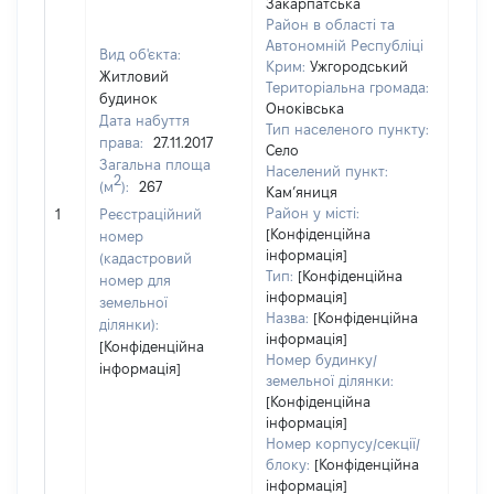
Закарпатська
Район в області та
Автономній Республіці
Вид об'єкта:
Крим:
Ужгородський
Житловий
Територіальна громада:
будинок
Оноківська
Дата набуття
Тип населеного пункту:
права:
27.11.2017
Село
Загальна площа
200
Населений пункт:
2
(м
):
267
Тип 
Кам’яниця
обʼє
Район у місті:
1
Реєстраційний
варт
[Конфіденційна
номер
інформація]
набу
(кадастровий
Тип:
[Конфіденційна
номер для
інформація]
земельної
Назва:
[Конфіденційна
ділянки):
інформація]
[Конфіденційна
Номер будинку/
інформація]
земельної ділянки:
[Конфіденційна
інформація]
Номер корпусу/секції/
блоку:
[Конфіденційна
інформація]