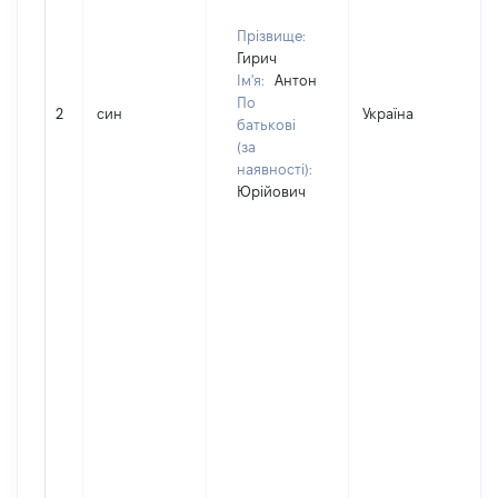
Прізвище:
Гирич
Ім'я:
Антон
По
2
син
Україна
батькові
(за
наявності):
Юрійович