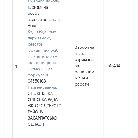
Джерело доходу:
Юридична
особа,
зареєстрована в
Україні
Код в Єдиному
державному
реєстрі
Заробітна
юридичних осіб,
плата
фізичних осіб –
отримана
підприємців та
за
515404
1
громадських
основним
формувань:
місцем
04350168
роботи
Найменування:
ОНОКІВСЬКА
СІЛЬСЬКА РАДА
УЖГОРОДСЬКОГО
РАЙОНУ
ЗАКАРПАТСЬКОЇ
ОБЛАСТІ