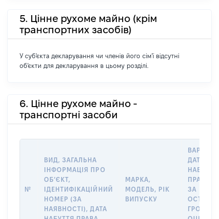
5. Цінне рухоме майно (крім
транспортних засобів)
У суб'єкта декларування чи членів його сім'ї відсутні
об'єкти для декларування в цьому розділі.
6. Цінне рухоме майно -
транспортні засоби
ВАРТІСТ
ВИД, ЗАГАЛЬНА
ДАТУ
ІНФОРМАЦІЯ ПРО
НАБУТТЯ
ОБʼЄКТ,
МАРКА,
ПРАВА А
№
ІДЕНТИФІКАЦІЙНИЙ
МОДЕЛЬ, РІК
ЗА
НОМЕР (ЗА
ВИПУСКУ
ОСТАНН
НАЯВНОСТІ), ДАТА
ГРОШО
НАБУТТЯ ПРАВА
ОЦІНКОЮ