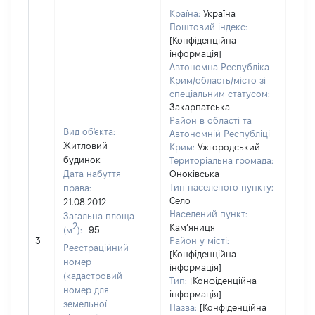
Країна:
Україна
Поштовий індекс:
[Конфіденційна
інформація]
Автономна Республіка
Крим/область/місто зі
спеціальним статусом:
Закарпатська
Район в області та
Вид об'єкта:
Автономній Республіці
Житловий
Крим:
Ужгородський
будинок
Територіальна громада:
Дата набуття
Оноківська
Тип населеного пункту:
права:
Село
21.08.2012
Населений пункт:
Загальна площа
2
Кам’яниця
(м
):
95
[Не
3
Район у місті:
заст
Реєстраційний
[Конфіденційна
номер
інформація]
(кадастровий
Тип:
[Конфіденційна
номер для
інформація]
земельної
Назва:
[Конфіденційна