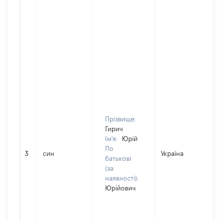
Прізвище:
Гирич
Ім'я:
Юрій
По
3
син
Україна
батькові
(за
наявності):
Юрійович