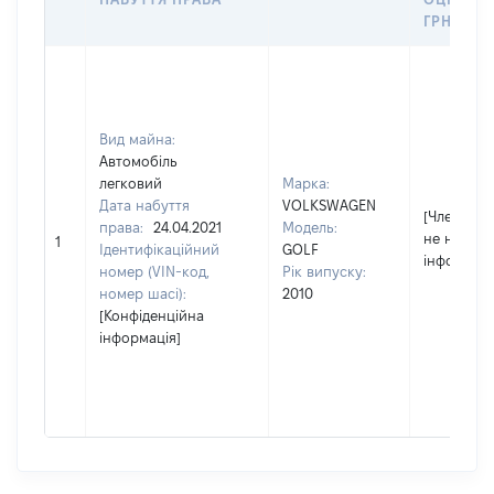
ГРН
Вид майна:
Автомобіль
легковий
Марка:
Дата набуття
VOLKSWAGEN
[Член сім'ї
права:
24.04.2021
Модель:
не надав
1
Ідентифікаційний
GOLF
інформаці
номер (VIN-код,
Рік випуску:
номер шасі):
2010
[Конфіденційна
інформація]