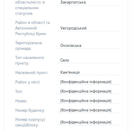
Закарпатська
область/місто зі
спеціальним
статусом:
Район в області та
Ужгородський
Автономній
Республіці Крим:
Територіальна
Оноківська
громада:
Тип населеного
Село
пункту:
Кам’яниця
Населений пункт:
[Конфіденційна інформація]
Район у місті:
[Конфіденційна інформація]
Тип:
[Конфіденційна інформація]
Назва:
[Конфіденційна інформація]
Номер будинку:
Номер корпусу/
[Конфіденційна інформація]
секції/блоку: