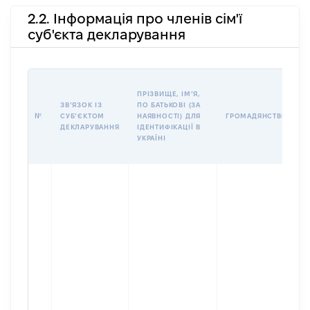
2.2. Інформація про членів сім'ї
суб'єкта декларування
П
ПРІЗВИЩЕ, ІМʼЯ,
Б
ЗВʼЯЗОК ІЗ
ПО БАТЬКОВІ (ЗА
І
№
СУБʼЄКТОМ
НАЯВНОСТІ) ДЛЯ
ГРОМАДЯНСТВО
М
ДЕКЛАРУВАННЯ
ІДЕНТИФІКАЦІЇ В
УКРАЇНІ