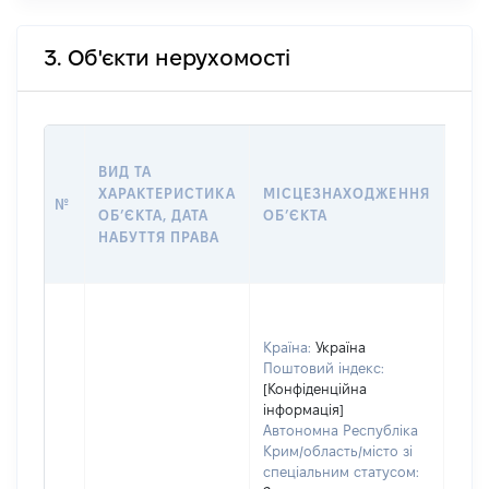
3. Об'єкти нерухомості
ВАР
ВИД ТА
ДАТ
ХАРАКТЕРИСТИКА
МІСЦЕЗНАХОДЖЕННЯ
ПРА
№
ОБʼЄКТА, ДАТА
ОБʼЄКТА
ОС
НАБУТТЯ ПРАВА
ГР
ОЦІ
Країна:
Україна
Поштовий індекс:
[Конфіденційна
інформація]
Автономна Республіка
Крим/область/місто зі
спеціальним статусом: