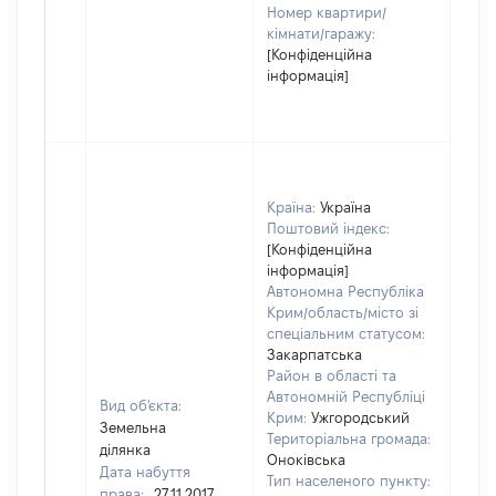
Номер квартири/
кімнати/гаражу:
[Конфіденційна
інформація]
Країна:
Україна
Поштовий індекс:
[Конфіденційна
інформація]
Автономна Республіка
Крим/область/місто зі
спеціальним статусом:
Закарпатська
Район в області та
Автономній Республіці
Вид об'єкта:
Крим:
Ужгородський
Земельна
Територіальна громада:
ділянка
Оноківська
Дата набуття
Тип населеного пункту:
права:
27.11.2017