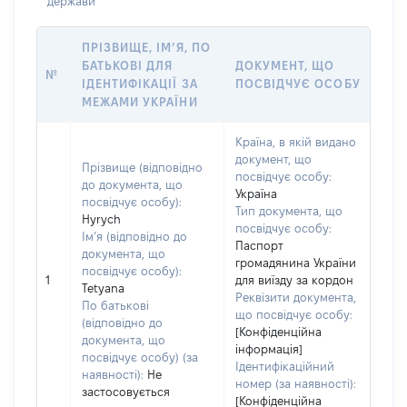
держави
ПРІЗВИЩЕ, ІМ’Я, ПО
БАТЬКОВІ ДЛЯ
ДОКУМЕНТ, ЩО
№
ІДЕНТИФІКАЦІЇ ЗА
ПОСВІДЧУЄ ОСОБУ
МЕЖАМИ УКРАЇНИ
Країна, в якій видано
документ, що
Прізвище (відповідно
посвідчує особу:
до документа, що
Україна
посвідчує особу):
Тип документа, що
Hyrych
посвідчує особу:
Ім’я (відповідно до
Паспорт
документа, що
громадянина України
посвідчує особу):
1
для виїзду за кордон
Tetyana
Реквізити документа,
По батькові
що посвідчує особу:
(відповідно до
[Конфіденційна
документа, що
інформація]
посвідчує особу) (за
Ідентифікаційний
наявності):
Не
номер (за наявності):
застосовується
[Конфіденційна