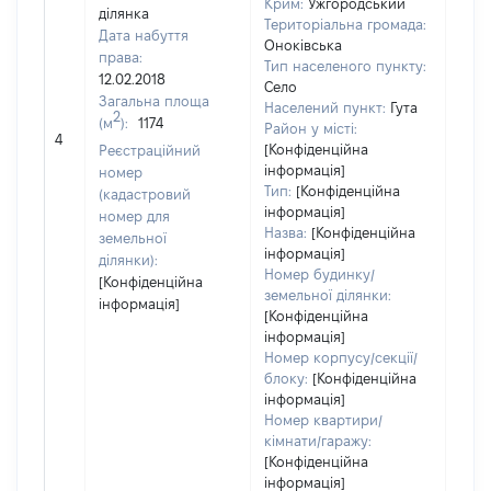
Крим:
Ужгородський
ділянка
Територіальна громада:
Дата набуття
Оноківська
права:
Тип населеного пункту:
12.02.2018
Село
Загальна площа
Населений пункт:
Гута
2
(м
):
1174
[Не
Район у місті:
4
заст
[Конфіденційна
Реєстраційний
інформація]
номер
Тип:
[Конфіденційна
(кадастровий
інформація]
номер для
Назва:
[Конфіденційна
земельної
інформація]
ділянки):
Номер будинку/
[Конфіденційна
земельної ділянки:
інформація]
[Конфіденційна
інформація]
Номер корпусу/секції/
блоку:
[Конфіденційна
інформація]
Номер квартири/
кімнати/гаражу:
[Конфіденційна
інформація]