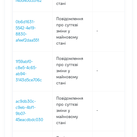
f4bd40d55762
стані
Повідомлення
0b6d1631-
про суттєві
5542-4e19-
зміни y
-
202
8830-
майновому
afeef2daa551
стані
Повідомлення
1f59abf0-
про суттєві
c8e5-4c65-
зміни y
-
202
ab94-
майновому
3143d5ce706c
стані
Повідомлення
ac9db30c-
про суттєві
c9eb-4bf1-
зміни y
-
202
9b07-
майновому
45eacdbdc030
стані