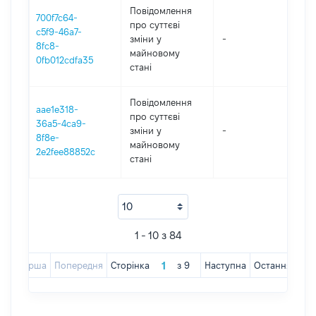
Повідомлення
700f7c64-
про суттєві
c5f9-46a7-
зміни y
-
202
8fc8-
майновому
0fb012cdfa35
стані
Повідомлення
aae1e318-
про суттєві
36a5-4ca9-
зміни y
-
202
8f8e-
майновому
2e2fee88852c
стані
1 - 10 з 84
Перша
Попередня
Сторінка
з
9
Наступна
Остання