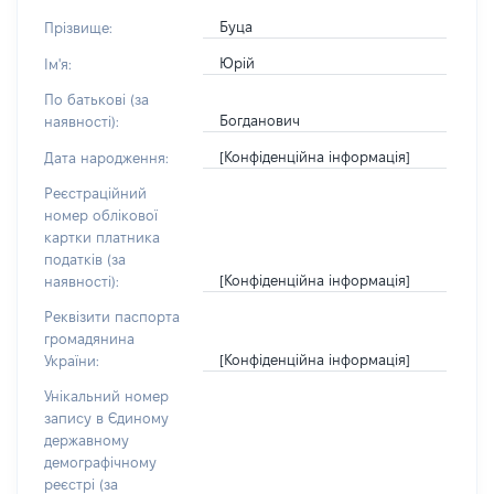
Буца
Прізвище:
Юрій
Ім'я:
По батькові (за
Богданович
наявності):
[Конфіденційна інформація]
Дата народження:
Реєстраційний
номер облікової
картки платника
податків (за
[Конфіденційна інформація]
наявності):
Реквізити паспорта
громадянина
[Конфіденційна інформація]
України:
Унікальний номер
запису в Єдиному
державному
демографічному
реєстрі (за