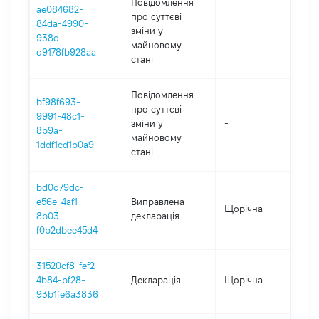
Повідомлення
ae084682-
про суттєві
84da-4990-
зміни y
-
202
938d-
майновому
d9178fb928aa
стані
Повідомлення
bf98f693-
про суттєві
9991-48c1-
зміни y
-
202
8b9a-
майновому
1ddf1cd1b0a9
стані
bd0d79dc-
e56e-4af1-
Виправлена
Щорічна
202
8b03-
декларація
f0b2dbee45d4
31520cf8-fef2-
4b84-bf28-
Декларація
Щорічна
202
93b1fe6a3836