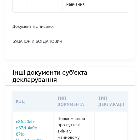
навчання
Документ підписано:
БУЦА ЮРІЙ БОГДАНОВИЧ
Інші документи суб'єкта
декларування
ТИП
ТИП
КОД
ПЕ
ДОКУМЕНТА
ДЕКЛАРАЦІЇ
Повідомлення
c81e20ab-
про суттєві
d63d-4a9b-
зміни y
-
202
871d-
майновому