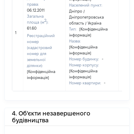
права:
Населений пункт:
06.12.2011
Дніпро /
Загальна
Дніпропетровська
2
площа (м
):
область / Україна
61.60
Тип:
[Конфіденційна
87747
1
інформація]
Реєстраційний
Назва:
номер
[Конфіденційна
(кадастровий
інформація]
номер для
Номер будинку:
-
земельної
Номер корпусу:
ділянки):
[Конфіденційна
[Конфіденційна
інформація]
інформація]
Номер квартири:
-
4. Об'єкти незавершеного
будівництва