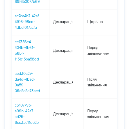
89f650077b69
ac7ca4b7-42af-
4916-98cd-
Декларація
Щорічна
202
4dbef017acfa
ce1356c4-
01.0
404b-4b61-
Перед
Декларація
-
b8bf-
звільненням
12.0
113b15ba58dd
aed30c27-
da4d-4bad-
Після
Декларація
202
9a59-
звільнення
09e5e5d73aed
c310779b-
01.0
a99b-42a7-
Перед
Декларація
-
ad25-
звільненням
14.1
8cc3ac11de2e