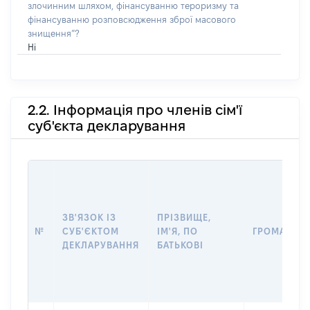
злочинним шляхом, фінансуванню тероризму та
фінансуванню розповсюдження зброї масового
знищення”?
Ні
2.2. Інформація про членів сім'ї
суб'єкта декларування
ЗВ'ЯЗОК ІЗ
ПРІЗВИЩЕ,
№
СУБ'ЄКТОМ
ІМ'Я, ПО
ГРОМАДЯН
ДЕКЛАРУВАННЯ
БАТЬКОВІ