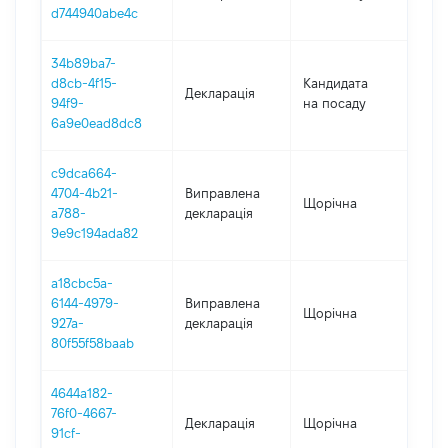
d744940abe4c
34b89ba7-
d8cb-4f15-
Кандидата
Декларація
202
94f9-
на посаду
6a9e0ead8dc8
c9dca664-
4704-4b21-
Виправлена
Щорічна
202
a788-
декларація
9e9c194ada82
a18cbc5a-
6144-4979-
Виправлена
Щорічна
202
927a-
декларація
80f55f58baab
4644a182-
76f0-4667-
Декларація
Щорічна
202
91cf-