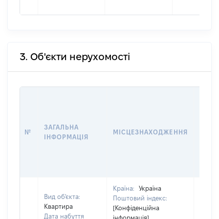
3. Об'єкти нерухомості
ВАРТ
ДАТУ
НАБУ
ЗАГАЛЬНА
ПРАВ
№
МІСЦЕЗНАХОДЖЕННЯ
ІНФОРМАЦІЯ
ЗА
ОСТ
ГРО
ОЦІ
Країна:
Україна
Вид об'єкта:
Поштовий індекс:
Квартира
[Конфіденційна
Дата набуття
інформація]