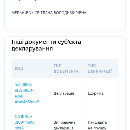
МЕЛЬНИЧУК СВІТЛАНА ВОЛОДИМИРІВНА
Інші документи суб'єкта
декларування
ТИП
ТИП
КОД
ПЕ
ДОКУМЕНТА
ДЕКЛАРАЦІЇ
fd2b687c-
6fa2-4f60-
Декларація
Щорічна
202
ada0-
4cab4b50c1df
1591b78e-
df09-4645-
Виправлена
Кандидата
202
bbe6-
декларація
на посаду