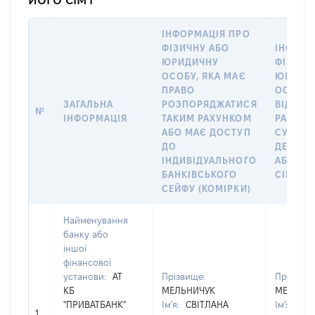
ІНФОРМАЦІЯ ПРО
ФІЗИЧНУ АБО
ІНФОРМ
ЮРИДИЧНУ
ФІЗИЧН
ОСОБУ, ЯКА МАЄ
ЮРИДИ
ПРАВО
ОСОБУ,
ЗАГАЛЬНА
РОЗПОРЯДЖАТИСЯ
ВІДКРИ
№
ІНФОРМАЦІЯ
ТАКИМ РАХУНКОМ
РАХУНО
АБО МАЄ ДОСТУП
СУБ’ЄК
ДО
ДЕКЛАР
ІНДИВІДУАЛЬНОГО
АБО ЧЛ
БАНКІВСЬКОГО
СІМ’Ї
СЕЙФУ (КОМІРКИ)
Найменування
банку або
іншої
фінансової
установи:
АТ
Прізвище:
Прізвище
КБ
МЕЛЬНИЧУК
МЕЛЬНИ
"ПРИВАТБАНК"
Ім'я:
СВІТЛАНА
Ім'я:
СВІ
1