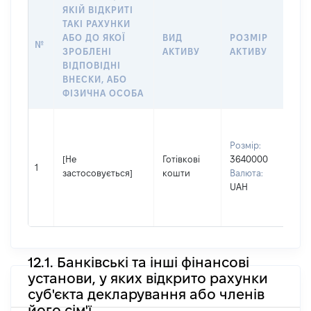
ЯКІЙ ВІДКРИТІ
ТАКІ РАХУНКИ
ІН
АБО ДО ЯКОЇ
ВИД
РОЗМІР
№
ЩО
ЗРОБЛЕНІ
АКТИВУ
АКТИВУ
ОБ
ВІДПОВІДНІ
ВНЕСКИ, АБО
ФІЗИЧНА ОСОБА
Вл
Пр
Розмір:
МЕ
[Не
Готівкові
3640000
Ім'
1
застосовується]
кошти
Валюта:
По 
UAH
ная
ВО
12.1. Банківські та інші фінансові
установи, у яких відкрито рахунки
суб'єкта декларування або членів
його сім'ї