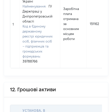
Україні
Найменування:
ГУ
Заробітна
Держпраці у
плата
Дніпропетровській
отримана
області
за
151162
1
Код в Єдиному
основним
державному
місцем
реєстрі юридичних
роботи
осіб, фізичних осіб
– підприємців та
громадських
формувань:
39788766
12. Грошові активи
УСТАНОВА, В