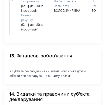
Тип рахунку:
По батькові (за
По батько
[Конфіденційна
наявності):
наявності
інформація]
ВОЛОДИМИРІВНА
ВОЛОДИ
Номер
рахунку:
[Конфіденційна
інформація]
13. Фінансові зобов'язання
У суб'єкта декларування чи членів його сім'ї відсутні
об'єкти для декларування в цьому розділі.
14. Видатки та правочини суб'єкта
декларування