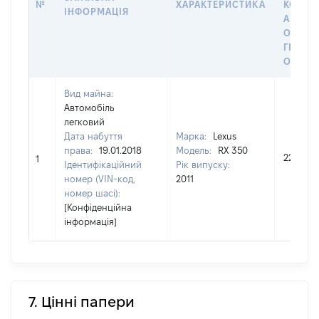
№
ХАРАКТЕРИСТИКА
КОРИС
ІНФОРМАЦІЯ
АБО З
ОСТА
ГРОШ
ОЦІНК
Вид майна:
Автомобіль
легковий
Дата набуття
Марка:
Lexus
права:
19.01.2018
Модель:
RX 350
220000
1
Ідентифікаційний
Рік випуску:
номер (VIN-код,
2011
номер шасі):
[Конфіденційна
інформація]
7. Цінні папери