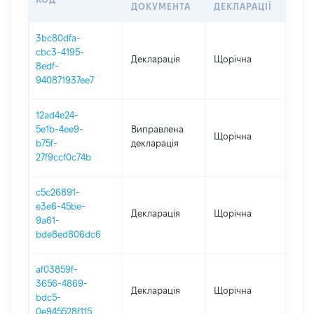
ДОКУМЕНТА
ДЕКЛАРАЦІЇ
3bc80dfa-
cbc3-4195-
Декларація
Щорічна
202
8edf-
940871937ee7
12ad4e24-
5e1b-4ee9-
Виправлена
Щорічна
202
b75f-
декларація
27f9ccf0c74b
c5c26891-
e3e6-45be-
Декларація
Щорічна
202
9a61-
bde8ed806dc6
af03859f-
3656-4869-
Декларація
Щорічна
202
bdc5-
0e945528f115