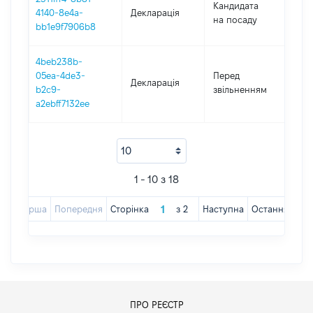
Кандидата
4140-8e4a-
Декларація
201
на посаду
bb1e9f7906b8
4beb238b-
01.
05ea-4de3-
Перед
Декларація
-
b2c9-
звільненням
15.
a2ebff7132ee
1 - 10 з 18
Перша
Попередня
Сторінка
з
2
Наступна
Остання
ПРО РЕЄСТР