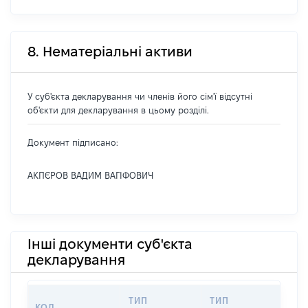
8. Нематеріальні активи
У суб'єкта декларування чи членів його сім'ї відсутні
об'єкти для декларування в цьому розділі.
Документ підписано:
АКПЄРОВ ВАДИМ ВАГІФОВИЧ
Інші документи суб'єкта
декларування
ТИП
ТИП
КОД
ПЕ