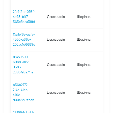
2fc9f21c-056f-
4e93-b1f7-
Декларація
Щорічна
202
363e5dea39bf
15a1ef6e-aafa-
4260-a86e-
Декларація
Щорічна
202
202ac1d6689d
16a59399-
b968-4f8c-
Декларація
Щорічна
202
9383-
2d957e9a74fe
b36b2772-
714c-41eb-
Декларація
Щорічна
201
a79c-
d00a850ffba5
2311fff4-8b81-