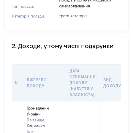
Посада в органах місцевого
самоврядування
Тип посади:
третя категорія
Категорія посади:
2. Доходи, у тому числі подарунки
ДАТА
ОТРИМАННЯ
ДЖЕРЕЛО
ВИД
№
ДОХОДУ
ДОХОДУ
ДОХОДУ
(НАБУТТЯ У
ВЛАСНІСТЬ)
Громадянин
України
Прізвище:
Клименко
Ім'я: