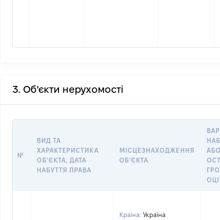
3. Об'єкти нерухомості
ВАР
ВИД ТА
НАБ
ХАРАКТЕРИСТИКА
МІСЦЕЗНАХОДЖЕННЯ
АБО
№
ОБʼЄКТА, ДАТА
ОБʼЄКТА
ОС
НАБУТТЯ ПРАВА
ГР
ОЦІ
Країна:
Україна