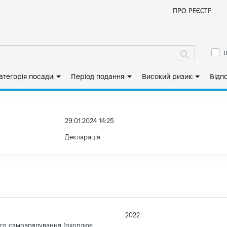
Й
ПРО РЕЄСТР
ш
атегорія посади:
Період подання:
Високий ризик:
Відп
29.01.2024 14:25
Декларація
2022
ого самоврядування (охоплює