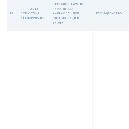
ПРІЗВИЩЕ, ІМʼЯ, ПО
ЗВʼЯЗОК ІЗ
БАТЬКОВІ (ЗА
№
СУБʼЄКТОМ
НАЯВНОСТІ) ДЛЯ
ГРОМАДЯНСТВО
ДЕКЛАРУВАННЯ
ІДЕНТИФІКАЦІЇ В
УКРАЇНІ