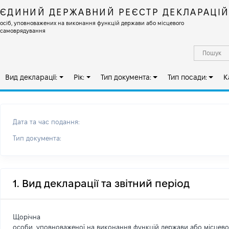
ЄДИНИЙ ДЕРЖАВНИЙ РЕЄСТР ДЕКЛАРАЦІ
осіб, уповноважених на виконання функцій держави або місцевого
самоврядування
Вид декларації:
Рік:
Тип документа:
Тип посади:
К
Дата та час подання:
Тип документа:
1. Вид декларації та звітний період
Щорічна
особи, уповноваженої на виконання функцій держави або місцев