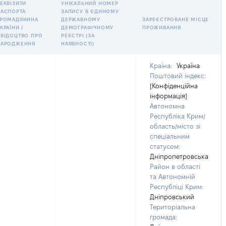
ЕКВІЗИТИ
УНІКАЛЬНИЙ НОМЕР
ПАСПОРТА
ЗАПИСУ В ЄДИНОМУ
ГРОМАДЯНИНА
ДЕРЖАВНОМУ
ЗАРЕЄСТРОВАНЕ МІСЦЕ
КРАЇНИ /
ДЕМОГРАФІЧНОМУ
ПРОЖИВАННЯ
СВІДОЦТВО ПРО
РЕЄСТРІ (ЗА
НАРОДЖЕННЯ
НАЯВНОСТІ)
Країна:
Україна
Поштовий індекс:
[Конфіденційна
інформація]
Автономна
Республіка Крим/
область/місто зі
спеціальним
статусом:
Дніпропетровська
Район в області
та Автономній
Республіці Крим:
Дніпровський
Територіальна
громада: