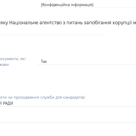
[Конфіденційна інформація]
ку Національне агентство з питань запобігання корупції 
окументи, які
Так
ржави
боти чи проходження служби для кандидатів)
:
Ї РАДИ