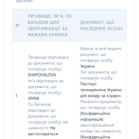
держави
ПРІЗВИЩЕ, ІМ’Я, ПО
БАТЬКОВІ ДЛЯ
ДОКУМЕНТ, ЩО
№
ІДЕНТИФІКАЦІЇ ЗА
ПОСВІДЧУЄ ОСОБУ
МЕЖАМИ УКРАЇНИ
Країна, в якій видано
документ, що
Прізвище (відповідно
посвідчує особу:
до документа, що
Україна
посвідчує особу):
Тип документа, що
SHAPOVALOVA
посвідчує особу:
Ім’я (відповідно до
Паспорт
документа, що
громадянина України
посвідчує особу):
1
для виїзду за кордон
IRYNA
Реквізити документа,
По батькові
що посвідчує особу:
(відповідно до
[Конфіденційна
документа, що
інформація]
посвідчує особу) (за
Ідентифікаційний
наявності):
Не
номер (за наявності):
застосовується
[Конфіденційна