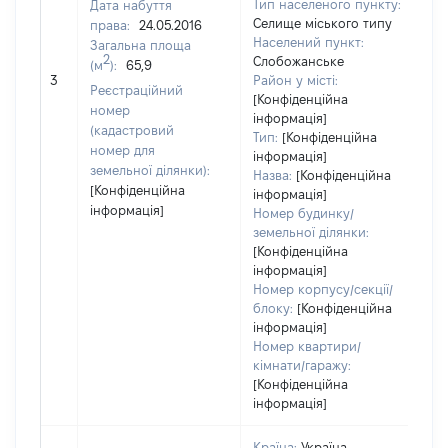
Тип населеного пункту:
Дата набуття
14
Селище міського типу
права:
24.05.2016
Ти
Населений пункт:
Загальна площа
ва
2
Слобожанське
(м
):
65,9
об
3
Район у місті:
ва
Реєстраційний
[Конфіденційна
да
номер
інформація]
на
(кадастровий
Тип:
[Конфіденційна
пр
номер для
інформація]
земельної ділянки):
Назва:
[Конфіденційна
[Конфіденційна
інформація]
інформація]
Номер будинку/
земельної ділянки:
[Конфіденційна
інформація]
Номер корпусу/секції/
блоку:
[Конфіденційна
інформація]
Номер квартири/
кімнати/гаражу:
[Конфіденційна
інформація]
Країна:
Україна