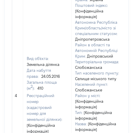
Поштовий індекс:
[Конфіденційна
інформація]
Автономна Республіка
Крим/область/місто зі
спеціальним статусом:
Дніпропетровська
Район в області та
Автономній Республіці
Крим:
Дніпровський
Вид об'єкта:
Територіальна громада:
Земельна ділянка
Слобожанська
Дата набуття
Тип населеного пункту:
18
права:
24.05.2016
Селище міського типу
Ти
Загальна площа
Населений пункт:
ва
2
(м
):
410
Слобожанське
об
4
Реєстраційний
Район у місті:
ва
[Конфіденційна
номер
да
інформація]
(кадастровий
на
Тип:
[Конфіденційна
номер для
пр
інформація]
земельної ділянки):
Назва:
[Конфіденційна
[Конфіденційна
інформація]
інформація]