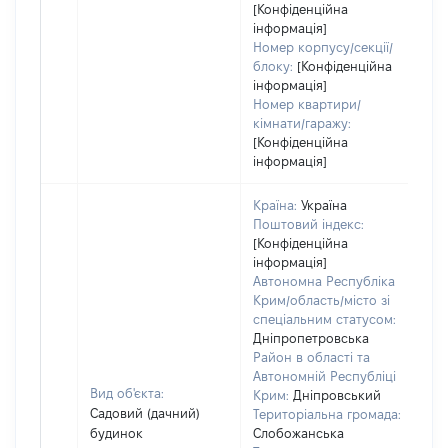
[Конфіденційна
інформація]
Номер корпусу/секції/
блоку:
[Конфіденційна
інформація]
Номер квартири/
кімнати/гаражу:
[Конфіденційна
інформація]
Країна:
Україна
Поштовий індекс:
[Конфіденційна
інформація]
Автономна Республіка
Крим/область/місто зі
спеціальним статусом:
Дніпропетровська
Район в області та
Автономній Республіці
Вид об'єкта:
Крим:
Дніпровський
Садовий (дачний)
Територіальна громада:
будинок
Слобожанська