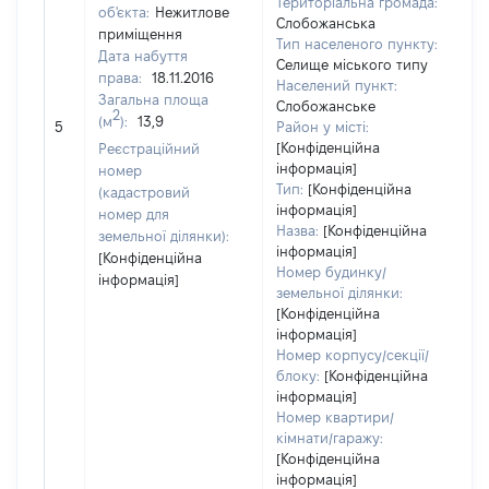
Територіальна громада:
об'єкта:
Нежитлове
Слобожанська
приміщення
Тип населеного пункту:
10
Дата набуття
Селище міського типу
Ти
права:
18.11.2016
Населений пункт:
ва
Загальна площа
Слобожанське
об
2
(м
):
13,9
5
Район у місті:
ва
[Конфіденційна
Реєстраційний
да
інформація]
номер
на
Тип:
[Конфіденційна
(кадастровий
пр
інформація]
номер для
Назва:
[Конфіденційна
земельної ділянки):
інформація]
[Конфіденційна
Номер будинку/
інформація]
земельної ділянки:
[Конфіденційна
інформація]
Номер корпусу/секції/
блоку:
[Конфіденційна
інформація]
Номер квартири/
кімнати/гаражу:
[Конфіденційна
інформація]