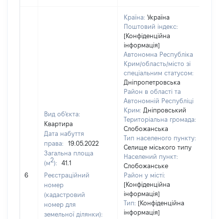
Країна:
Україна
Поштовий індекс:
[Конфіденційна
інформація]
Автономна Республіка
Крим/область/місто зі
спеціальним статусом:
Дніпропетровська
Район в області та
Автономній Республіці
Крим:
Дніпровський
Вид об'єкта:
Територіальна громада:
Квартира
Слобожанська
Дата набуття
Тип населеного пункту:
57
права:
19.05.2022
Селище міського типу
Ти
Загальна площа
Населений пункт:
ва
2
(м
):
41.1
Слобожанське
об
6
Реєстраційний
Район у місті:
ва
[Конфіденційна
номер
да
інформація]
(кадастровий
на
Тип:
[Конфіденційна
номер для
пр
інформація]
земельної ділянки):