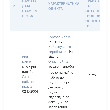
ОБʼЄКТА,
ПРАВА АБО
ХАРАКТЕРИСТИКА
№
ДАТА
ЗА
ОБʼЄКТА
НАБУТТЯ
ОСТАННЬОЮ
ПРАВА
ГРОШОВОЮ
ОЦІНКОЮ,
ГРН
Торгова марка:
[Не відомо]
Найменування
виробника:
[Не
відомо]
Вид
Опис майна:
майна:
ювелірні вироби
Ювелірні
вироби
Право на майно
[Не відомо]
1
Дата
набуто до
набуття
подання першої
права:
декларації
02.10.2004
поданої
відповідно до
Закону «Про
запобігання