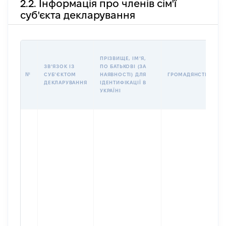
2.2. Інформація про членів сім'ї
суб'єкта декларування
ПРІЗВИЩЕ, ІМʼЯ,
ЗВʼЯЗОК ІЗ
ПО БАТЬКОВІ (ЗА
№
СУБʼЄКТОМ
НАЯВНОСТІ) ДЛЯ
ГРОМАДЯНСТВО
ДЕКЛАРУВАННЯ
ІДЕНТИФІКАЦІЇ В
УКРАЇНІ