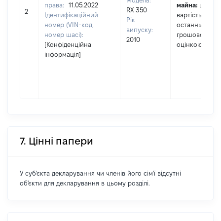
Модель:
права:
11.05.2022
майна:
це
RX 350
2
Ідентифікаційний
вартість за
Рік
номер (VIN-код,
останньою
випуску:
номер шасі):
грошовою
2010
[Конфіденційна
оцінкою
інформація]
7. Цінні папери
У суб'єкта декларування чи членів його сім'ї відсутні
об'єкти для декларування в цьому розділі.