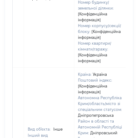
Номер будинку/
земельної ділянки:
[Конфіденційна
інформація]
Номер корпусу/секції/
блоку:
[Конфіденційна
інформація]
Номер квартири/
кімнати/гаражу:
[Конфіденційна
інформація]
Країна:
Україна
Поштовий індекс:
[Конфіденційна
інформація]
Автономна Республіка
Крим/область/місто зі
спеціальним статусом:
Дніпропетровська
Район в області та
Автономній Республіці
Вид об'єкта:
Інше
Крим:
Дніпровський
Інший вид