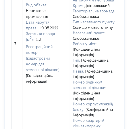
Автономній Республіці
Вид об'єкта:
Крим:
Дніпровський
Нежитлове
Територіальна громада:
приміщення
Слобожанська
Тип населеного пункту:
Дата набуття
74
Селище міського типу
права:
19.05.2022
Ти
Населений пункт:
Загальна площа
ва
2
Слобожанське
(м
):
5.3
об
7
Район у місті:
ва
Реєстраційний
[Конфіденційна
да
номер
інформація]
на
(кадастровий
Тип:
[Конфіденційна
пр
номер для
інформація]
земельної ділянки):
Назва:
[Конфіденційна
[Конфіденційна
інформація]
інформація]
Номер будинку/
земельної ділянки:
[Конфіденційна
інформація]
Номер корпусу/секції/
блоку:
[Конфіденційна
інформація]
Номер квартири/
кімнати/гаражу: