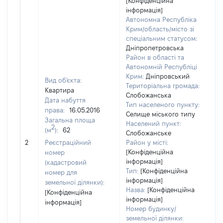
[Конфіденційна
інформація]
Автономна Республіка
Крим/область/місто зі
спеціальним статусом:
Дніпропетровська
Район в області та
Автономній Республіці
Крим:
Дніпровський
Вид об'єкта:
Територіальна громада:
Квартира
Слобожанська
Дата набуття
Тип населеного пункту:
10
права:
16.05.2016
Селище міського типу
Ти
Загальна площа
Населений пункт:
ва
2
(м
):
62
Слобожанське
об
2
Реєстраційний
Район у місті:
ва
[Конфіденційна
номер
да
інформація]
(кадастровий
на
Тип:
[Конфіденційна
номер для
пр
інформація]
земельної ділянки):
Назва:
[Конфіденційна
[Конфіденційна
інформація]
інформація]
Номер будинку/
земельної ділянки: