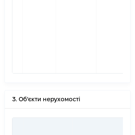
3. Об'єкти нерухомості
ВА
Д