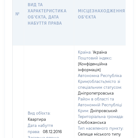
Н
ВИД ТА
П
ХАРАКТЕРИСТИКА
МІСЦЕЗНАХОДЖЕННЯ
№
З
ОБʼЄКТА, ДАТА
ОБʼЄКТА
О
НАБУТТЯ ПРАВА
Г
О
Г
Країна:
Україна
Поштовий індекс:
[Конфіденційна
інформація]
Автономна Республіка
Крим/область/місто зі
спеціальним статусом:
Дніпропетровська
Район в області та
Автономній Республіці
Крим:
Дніпровський
Вид об'єкта:
Територіальна громада:
Квартира
Слобожанська
Дата набуття
Тип населеного пункту:
50
права:
08.12.2016
Селище міського типу
Ти
Загальна площа