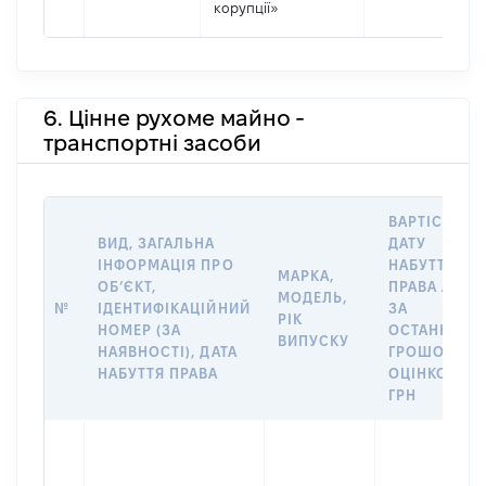
корупції»
6. Цінне рухоме майно -
транспортні засоби
ВАРТІСТЬ Н
ВИД, ЗАГАЛЬНА
ДАТУ
ІНФОРМАЦІЯ ПРО
НАБУТТЯ
МАРКА,
ОБʼЄКТ,
ПРАВА АБО
МОДЕЛЬ,
№
ІДЕНТИФІКАЦІЙНИЙ
ЗА
РІК
НОМЕР (ЗА
ОСТАННЬО
ВИПУСКУ
НАЯВНОСТІ), ДАТА
ГРОШОВОЮ
НАБУТТЯ ПРАВА
ОЦІНКОЮ,
ГРН