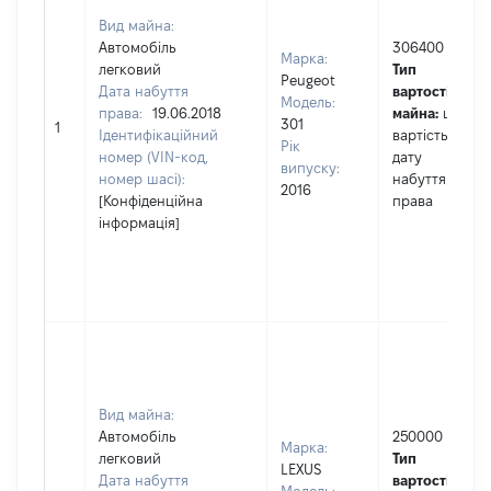
Вид майна:
Автомобіль
306400
Марка:
легковий
Тип
Peugeot
Дата набуття
вартості
Модель:
права:
19.06.2018
майна:
це
301
1
Ідентифікаційний
вартість на
Рік
номер (VIN-код,
дату
випуску:
номер шасі):
набуття
2016
[Конфіденційна
права
інформація]
Вид майна:
Автомобіль
250000
Марка:
легковий
Тип
LEXUS
Дата набуття
вартості