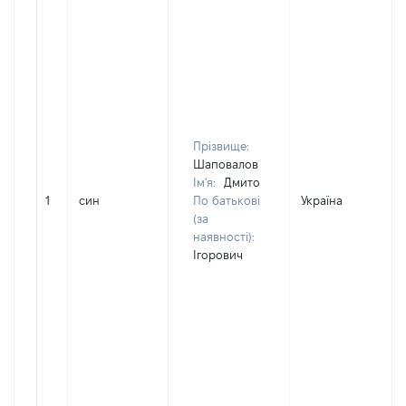
Прізвище:
Шаповалов
Ім'я:
Дмито
1
син
По батькові
Україна
(за
наявності):
Ігорович