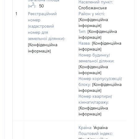
Населений пункт:
ва
2
(м
):
50
Слобожанське
об
1
Реєстраційний
Район у місті:
ва
[Конфіденційна
номер
да
інформація]
(кадастровий
на
Тип:
[Конфіденційна
номер для
пр
інформація]
земельної ділянки):
Назва:
[Конфіденційна
[Конфіденційна
інформація]
інформація]
Номер будинку/
земельної ділянки:
[Конфіденційна
інформація]
Номер корпусу/секції/
блоку:
[Конфіденційна
інформація]
Номер квартири/
кімнати/гаражу:
[Конфіденційна
інформація]
Країна:
Україна
Поштовий індекс: