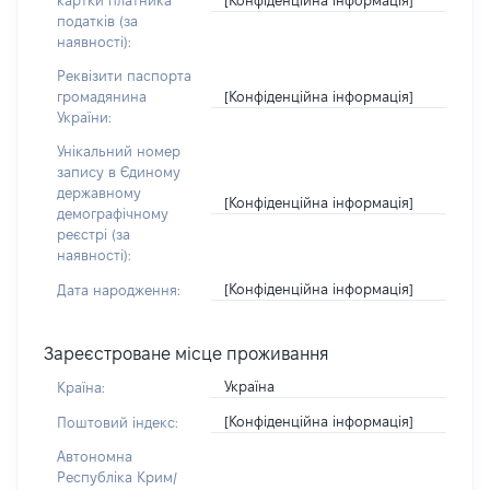
картки платника
податків (за
наявності):
Реквізити паспорта
[Конфіденційна інформація]
громадянина
України:
Унікальний номер
запису в Єдиному
державному
[Конфіденційна інформація]
демографічному
реєстрі (за
наявності):
[Конфіденційна інформація]
Дата народження:
Зареєстроване місце проживання
Україна
Країна:
[Конфіденційна інформація]
Поштовий індекс:
Автономна
Республіка Крим/