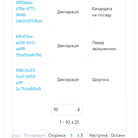
41654abc-
d78e-4772-
Кандидата
Декларація
2019
9649-
на посаду
04e0fd5108dd
64fa57be-
01.0
e226-4d1c-
Перед
Декларація
-
aa98-
звільненням
02.0
3fbe5da4d15d
948c0b33-
3ce7-4435-
Декларація
Щорічна
2019
a0ff-
2c77cbe8f6a8
1 - 10 з 21
Перша
Попередня
Сторінка
з
3
Наступна
Остання