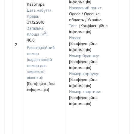
інформація]
Квартира
Населений пункт:
Дата набуття
Одеса / Одеська
права:
область / Україна
31.12.2018
Тип:
[Конфіденційна
Загальна
інформація]
2
площа (м
):
Назва:
46,6
[Конфіденційна
[Не ві
2
Реєстраційний
інформація]
номер
Номер будинку:
(кадастровий
[Конфіденційна
номер для
інформація]
земельної
Номер корпусу:
ділянки):
[Конфіденційна
[Конфіденційна
інформація]
інформація]
Номер квартири:
[Конфіденційна
інформація]