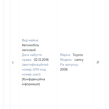
Вид майна:
Автомобіль
легковий
Дата набуття
Марка:
Toyota
права:
02.12.2016
Модель:
camry
[Не від
1
Ідентифікаційний
Рік випуску:
номер (VIN-код,
2006
номер шасі):
[Конфіденційна
інформація]