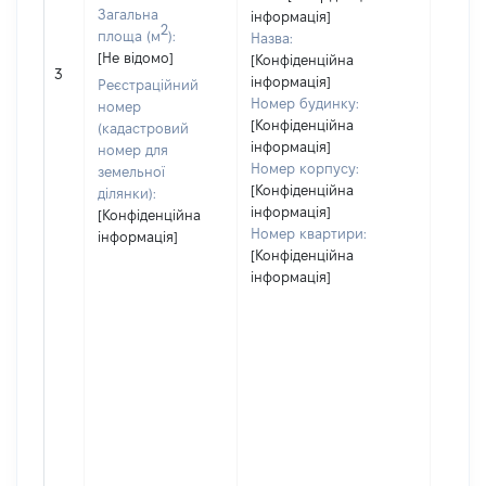
Загальна
інформація]
2
площа (м
):
Назва:
[Не відомо]
[Конфіденційна
[Не ві
3
інформація]
Реєстраційний
Номер будинку:
номер
[Конфіденційна
(кадастровий
інформація]
номер для
Номер корпусу:
земельної
[Конфіденційна
ділянки):
інформація]
[Конфіденційна
Номер квартири:
інформація]
[Конфіденційна
інформація]