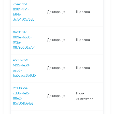
75eecd54-
8961-4f71-
Декларація
Щорічна
2022
b647-
3cfe4a0578eb
8af0c817-
009e-4dd0-
Декларація
Щорічна
2021
912a-
08795056a7bf
e5892825-
1495-4e39-
Декларація
Щорічна
202
aab8-
ba55acc8b6d5
2c19635e-
cd9b-4ef5-
Після
Декларація
2019
88e2-
звільнення
857504f7e4e2