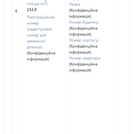
2
площа (м
):
Назва:
234,8
[Конфіденційна
[Не ві
4
інформація]
Реєстраційний
Номер будинку:
номер
[Конфіденційна
(кадастровий
інформація]
номер для
Номер корпусу:
земельної
[Конфіденційна
ділянки):
інформація]
[Конфіденційна
Номер квартири:
інформація]
[Конфіденційна
інформація]