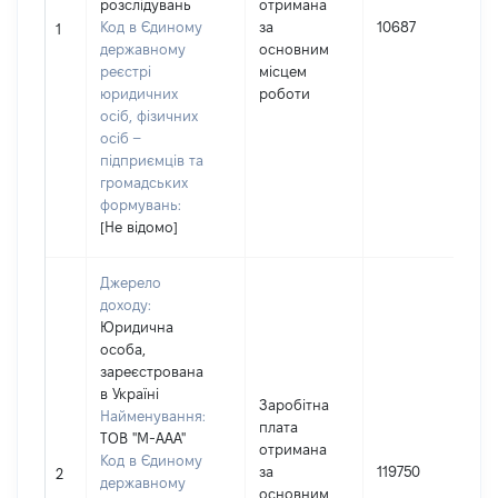
розслідувань
отримана
Код в Єдиному
за
10687
1
державному
основним
(
реєстрі
місцем
юридичних
роботи
осіб, фізичних
осіб –
підприємців та
громадських
формувань:
[Не відомо]
Джерело
доходу:
Юридична
особа,
зареєстрована
в Україні
Заробітна
Найменування:
плата
ТОВ "М-ААА"
отримана
Код в Єдиному
за
119750
2
державному
основним