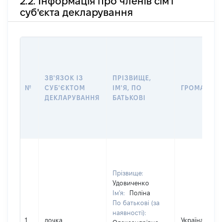
2.2. Інформація про членів сім'ї
суб'єкта декларування
ЗВ'ЯЗОК ІЗ
ПРІЗВИЩЕ,
№
СУБ'ЄКТОМ
ІМ'Я, ПО
ГРОМАДЯН
ДЕКЛАРУВАННЯ
БАТЬКОВІ
Прізвище:
Удовиченко
Ім'я:
Поліна
По батькові (за
наявності):
1
дочка
Україна