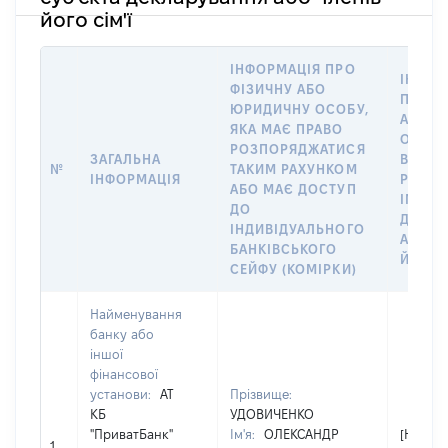
його сім'ї
ІНФОРМАЦІЯ ПРО
ІНФОР
ФІЗИЧНУ АБО
ПРО Ф
ЮРИДИЧНУ ОСОБУ,
АБО Ю
ЯКА МАЄ ПРАВО
ОСОБУ
РОЗПОРЯДЖАТИСЯ
ЗАГАЛЬНА
ВІДКР
№
ТАКИМ РАХУНКОМ
ІНФОРМАЦІЯ
РАХУН
АБО МАЄ ДОСТУП
ІМ’Я С
ДО
ДЕКЛА
ІНДИВІДУАЛЬНОГО
АБО Ч
БАНКІВСЬКОГО
ЙОГО С
СЕЙФУ (КОМІРКИ)
Найменування
банку або
іншої
фінансової
установи:
АТ
Прізвище:
КБ
УДОВИЧЕНКО
"ПриватБанк"
Ім'я:
ОЛЕКСАНДР
[Не
1