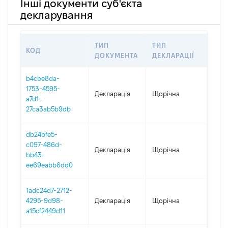
Інші документи суб'єкта
декларування
ТИП
ТИП
КОД
ПЕР
ДОКУМЕНТА
ДЕКЛАРАЦІЇ
b4cbe8da-
1753-4595-
Декларація
Щорічна
2025
a7d1-
27ca3ab5b9db
db24bfe5-
c097-486d-
Декларація
Щорічна
2024
bb43-
ee69eabb6dd0
1adc24d7-2712-
4295-9d98-
Декларація
Щорічна
202
a15cf2449d11