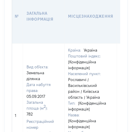
ДАТУ
НАБУ
ЗАГАЛЬНА
ПРАВ
№
МІСЦЕЗНАХОДЖЕННЯ
ІНФОРМАЦІЯ
ЗА
ОСТ
ГРО
ОЦІ
Країна:
Україна
Поштовий індекс:
[Конфіденційна
Вид об'єкта:
інформація]
Земельна
Населений пункт:
ділянка
Рославичі /
Дата набуття
Васильківський
права:
район / Київська
05.09.2017
область / Україна
Загальна
Тип:
[Конфіденційна
2
площа (м
):
інформація]
782
Назва:
[Не ві
1
[Конфіденційна
Реєстраційний
інформація]
номер