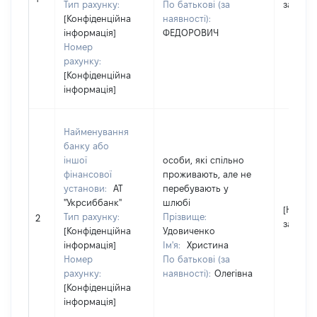
Тип рахунку:
По батькові (за
застосо
[Конфіденційна
наявності):
інформація]
ФЕДОРОВИЧ
Номер
рахунку:
[Конфіденційна
інформація]
Найменування
банку або
іншої
особи, які спільно
фінансової
проживають, але не
установи:
АТ
перебувають у
"Укрсиббанк"
шлюбі
[Не
Тип рахунку:
Прізвище:
2
застосо
[Конфіденційна
Удовиченко
інформація]
Ім'я:
Христина
Номер
По батькові (за
рахунку:
наявності):
Олегівна
[Конфіденційна
інформація]