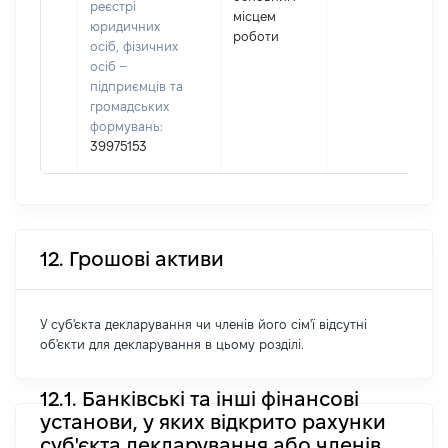
реєстрі
І
місцем
юридичних
роботи
осіб, фізичних
осіб –
(
підприємців та
громадських
формувань:
39975153
12. Грошові активи
У суб'єкта декларування чи членів його сім'ї відсутні
об'єкти для декларування в цьому розділі.
12.1. Банківські та інші фінансові
установи, у яких відкрито рахунки
суб'єкта декларування або членів