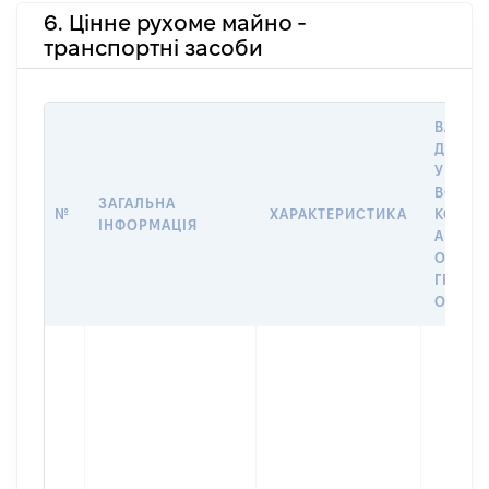
6. Цінне рухоме майно -
транспортні засоби
ВАРТІС
ДАТУ 
У ВЛАС
ВОЛОД
ЗАГАЛЬНА
№
ХАРАКТЕРИСТИКА
КОРИС
ІНФОРМАЦІЯ
АБО З
ОСТА
ГРОШ
ОЦІНК