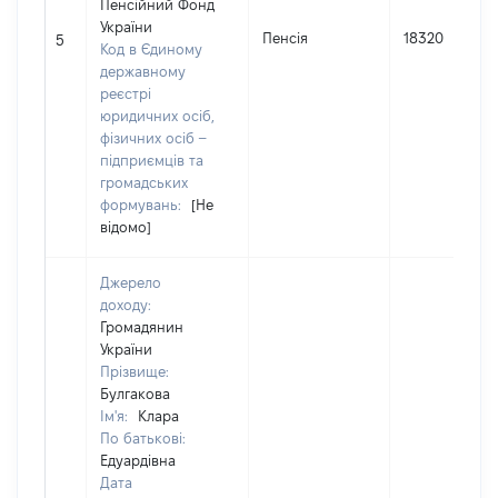
Пенсійний Фонд
України
Пенсія
18320
5
Код в Єдиному
державному
реєстрі
юридичних осіб,
фізичних осіб –
підприємців та
громадських
формувань:
[Не
відомо]
Джерело
доходу:
Громадянин
України
Прізвище:
Булгакова
Ім'я:
Клара
По батькові:
Едуардівна
Дата