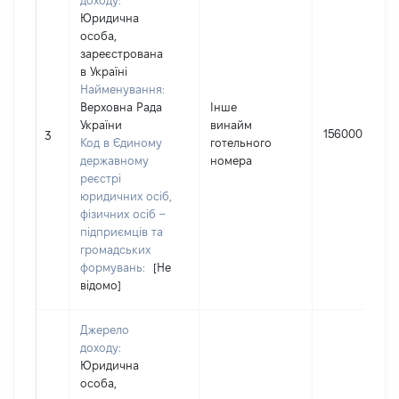
доходу:
Юридична
особа,
зареєстрована
в Україні
Найменування:
Верховна Рада
Інше
України
винайм
156000
3
Код в Єдиному
готельного
державному
номера
реєстрі
юридичних осіб,
фізичних осіб –
підприємців та
громадських
формувань:
[Не
відомо]
Джерело
доходу:
Юридична
особа,