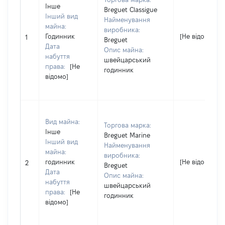
Інше
Breguet Classigue
Інший вид
Найменування
майна:
виробника:
Годинник
[Не відомо]
1
Breguet
Дата
Опис майна:
набуття
швейцарський
права:
[Не
годинник
відомо]
Вид майна:
Торгова марка:
Інше
Breguet Marine
Інший вид
Найменування
майна:
виробника:
годинник
[Не відомо]
2
Breguet
Дата
Опис майна:
набуття
швейцарський
права:
[Не
годинник
відомо]