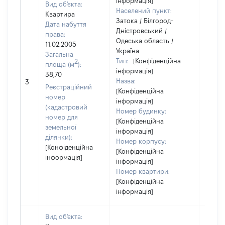
інформація]
Вид об'єкта:
Населений пункт:
Квартира
Затока / Білгород-
Дата набуття
Дністровський /
права:
Одеська область /
11.02.2005
Україна
Загальна
Тип:
[Конфіденційна
2
площа (м
):
інформація]
38,70
Назва:
4102
3
Реєстраційний
[Конфіденційна
номер
інформація]
(кадастровий
Номер будинку:
номер для
[Конфіденційна
земельної
інформація]
ділянки):
Номер корпусу:
[Конфіденційна
[Конфіденційна
інформація]
інформація]
Номер квартири:
[Конфіденційна
інформація]
Вид об'єкта: