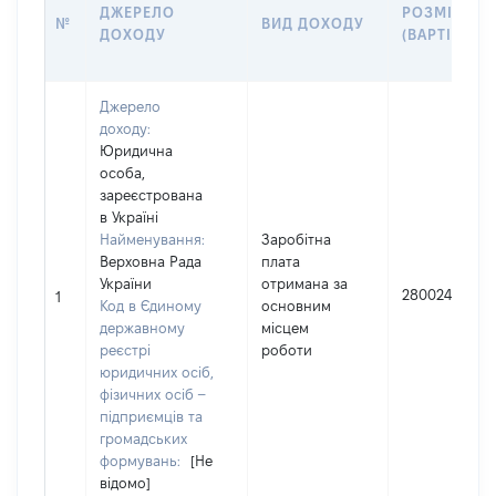
ДЖЕРЕЛО
РОЗМІР
№
ВИД ДОХОДУ
ДОХОДУ
(ВАРТІСТЬ)
Джерело
доходу:
Юридична
особа,
зареєстрована
в Україні
Найменування:
Заробітна
Верховна Рада
плата
України
отримана за
280024
1
Код в Єдиному
основним
державному
місцем
реєстрі
роботи
юридичних осіб,
фізичних осіб –
підприємців та
громадських
формувань:
[Не
відомо]