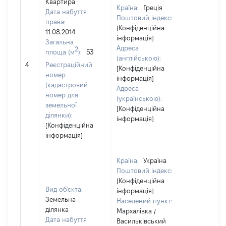
Квартира
Країна:
Греція
Дата набуття
Поштовий індекс:
права:
[Конфіденційна
11.08.2014
інформація]
Загальна
Адреса
2
площа (м
):
53
(англійською):
81341
4
Реєстраційний
[Конфіденційна
номер
інформація]
(кадастровий
Адреса
номер для
(українською):
земельної
[Конфіденційна
ділянки):
інформація]
[Конфіденційна
інформація]
Країна:
Україна
Поштовий індекс:
[Конфіденційна
Вид об'єкта:
інформація]
Земельна
Населений пункт:
ділянка
Мархалівка /
Дата набуття
Васильківський