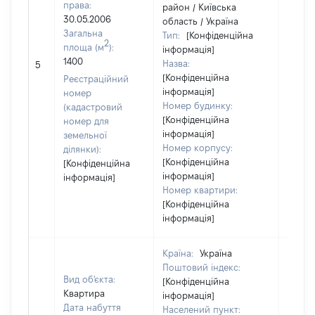
права:
район / Київська
30.05.2006
область / Україна
Загальна
Тип:
[Конфіденційна
2
площа (м
):
інформація]
1400
Назва:
[Не ві
5
[Конфіденційна
Реєстраційний
інформація]
номер
Номер будинку:
(кадастровий
[Конфіденційна
номер для
інформація]
земельної
Номер корпусу:
ділянки):
[Конфіденційна
[Конфіденційна
інформація]
інформація]
Номер квартири:
[Конфіденційна
інформація]
Країна:
Україна
Поштовий індекс:
Вид об'єкта:
[Конфіденційна
Квартира
інформація]
Дата набуття
Населений пункт: