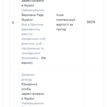
зареєстрована
в Україні
Найменування:
Верховна Рада
Інше
України
компенсація
59274
4
Код в Єдиному
вартості за
державному
проїзд
реєстрі
юридичних осіб,
фізичних осіб –
підприємців та
громадських
формувань:
[Не
відомо]
Джерело
доходу:
Юридична
особа,
зареєстрована
в Україні
Найменування: