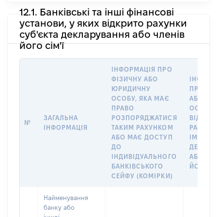
12.1. Банківські та інші фінансові
установи, у яких відкрито рахунки
суб'єкта декларування або членів
його сім'ї
ІНФОРМАЦІЯ ПРО
ФІЗИЧНУ АБО
ІНФОРМ
ЮРИДИЧНУ
ПРО ФІ
ОСОБУ, ЯКА МАЄ
АБО Ю
ПРАВО
ОСОБУ,
ЗАГАЛЬНА
РОЗПОРЯДЖАТИСЯ
ВІДКРИ
№
ІНФОРМАЦІЯ
ТАКИМ РАХУНКОМ
РАХУНО
АБО МАЄ ДОСТУП
ІМ’Я СУ
ДО
ДЕКЛАР
ІНДИВІДУАЛЬНОГО
АБО ЧЛ
БАНКІВСЬКОГО
ЙОГО СІ
СЕЙФУ (КОМІРКИ)
Найменування
банку або