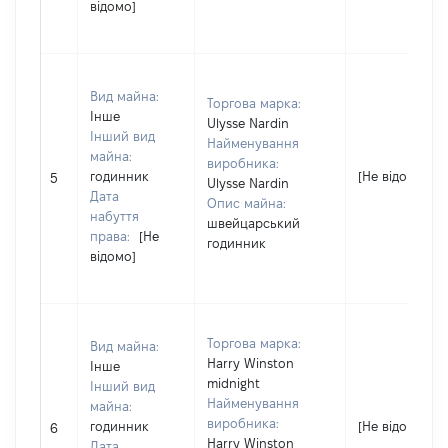
відомо]
Вид майна:
Торгова марка:
Інше
Ulysse Nardin
Інший вид
Найменування
майна:
виробника:
годинник
[Не відомо]
5
Ulysse Nardin
Дата
Опис майна:
набуття
швейцарський
права:
[Не
годинник
відомо]
Торгова марка:
Вид майна:
Harry Winston
Інше
midnight
Інший вид
Найменування
майна:
виробника:
годинник
[Не відомо]
6
Harry Winston
Дата