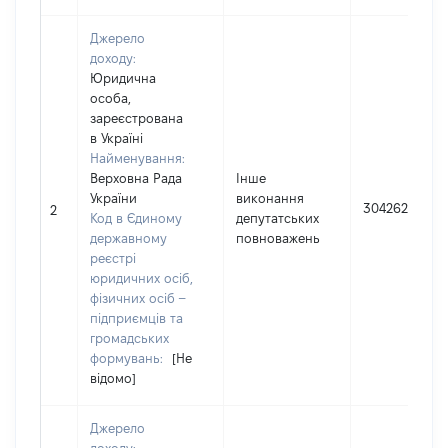
Джерело
доходу:
Юридична
особа,
зареєстрована
в Україні
Найменування:
Верховна Рада
Інше
України
виконання
304262
2
Код в Єдиному
депутатських
державному
повноважень
реєстрі
юридичних осіб,
фізичних осіб –
підприємців та
громадських
формувань:
[Не
відомо]
Джерело