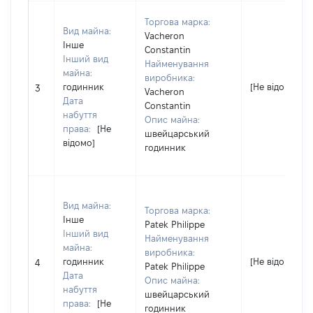
Торгова марка:
Вид майна:
Vacheron
Інше
Constantin
Інший вид
Найменування
майна:
виробника:
годинник
[Не відомо]
3
Vacheron
Дата
Constantin
набуття
Опис майна:
права:
[Не
швейцарський
відомо]
годинник
Вид майна:
Торгова марка:
Інше
Patek Philippe
Інший вид
Найменування
майна:
виробника:
годинник
[Не відомо]
4
Patek Philippe
Дата
Опис майна:
набуття
швейцарський
права:
[Не
годинник