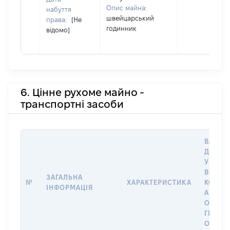
Опис майна:
набуття
швейцарський
права:
[Не
годинник
відомо]
6. Цінне рухоме майно -
транспортні засоби
ВАРТІС
ДАТУ 
У ВЛАС
ВОЛОД
ЗАГАЛЬНА
№
ХАРАКТЕРИСТИКА
КОРИС
ІНФОРМАЦІЯ
АБО З
ОСТА
ГРОШ
ОЦІНК