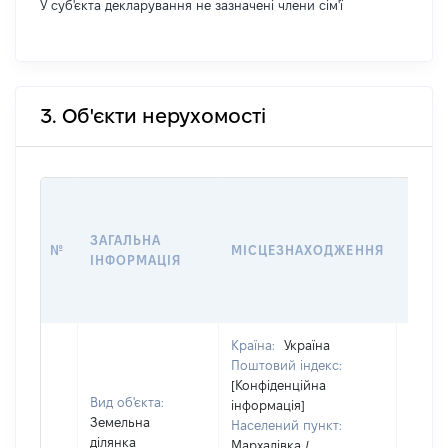
У суб'єкта декларування не зазначені члени сім'ї
3. Об'єкти нерухомості
ВАРТ
ДАТУ
ЗАГАЛЬНА
ПРАВ
№
МІСЦЕЗНАХОДЖЕННЯ
ІНФОРМАЦІЯ
ОСТ
ГРО
ОЦІ
Країна:
Україна
Поштовий індекс:
[Конфіденційна
Вид об'єкта:
інформація]
Земельна
Населений пункт:
ділянка
Мархалівка /