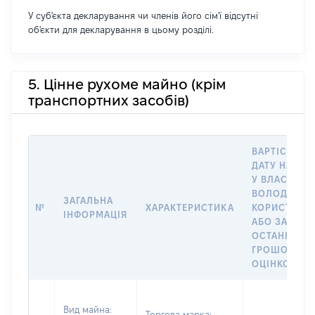
У суб'єкта декларування чи членів його сім'ї відсутні
об'єкти для декларування в цьому розділі.
5. Цінне рухоме майно (крім
транспортних засобів)
ВАРТІСТЬ Н
ДАТУ НАБУТ
У ВЛАСНІСТЬ
ВОЛОДІННЯ
ЗАГАЛЬНА
№
ХАРАКТЕРИСТИКА
КОРИСТУВА
ІНФОРМАЦІЯ
АБО ЗА
ОСТАННЬО
ГРОШОВОЮ
ОЦІНКОЮ
Вид майна:
Торгова марка: