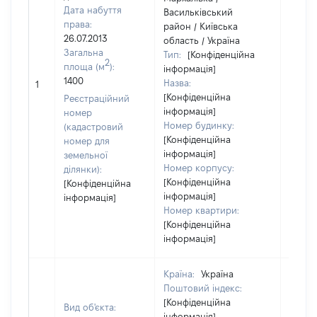
Дата набуття
Васильківський
права:
район / Київська
26.07.2013
область / Україна
Загальна
Тип:
[Конфіденційна
2
площа (м
):
інформація]
[Не
1400
Назва:
1
засто
[Конфіденційна
Реєстраційний
інформація]
номер
Номер будинку:
(кадастровий
[Конфіденційна
номер для
інформація]
земельної
Номер корпусу:
ділянки):
[Конфіденційна
[Конфіденційна
інформація]
інформація]
Номер квартири:
[Конфіденційна
інформація]
Країна:
Україна
Поштовий індекс:
[Конфіденційна
Вид об'єкта:
інформація]