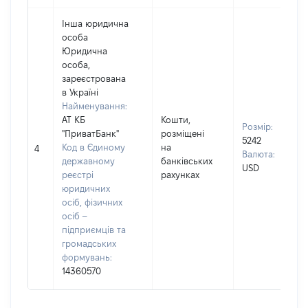
Інша юридична
особа
Юридична
особа,
зареєстрована
в Україні
Найменування:
АТ КБ
Кошти,
Розмір:
"ПриватБанк"
розміщені
5242
Код в Єдиному
на
4
Валюта:
державному
банківських
USD
реєстрі
рахунках
юридичних
осіб, фізичних
осіб –
підприємців та
громадських
формувань:
14360570