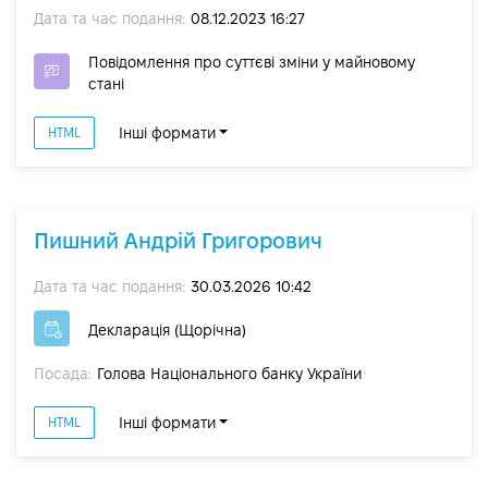
Дата та час подання:
08.12.2023 16:27
Повідомлення про суттєві зміни y майновому
стані
Інші формати
HTML
Пишний Андрій Григорович
Дата та час подання:
30.03.2026 10:42
Декларація (Щорічна)
Посада:
Голова Національного банку України
Інші формати
HTML