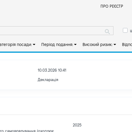
Й
ПРО РЕЄСТР
ш
атегорія посади:
Період подання:
Високий ризик:
Відп
10.03.2026 10:41
Декларація
2025
ого самоврядування (охоплює