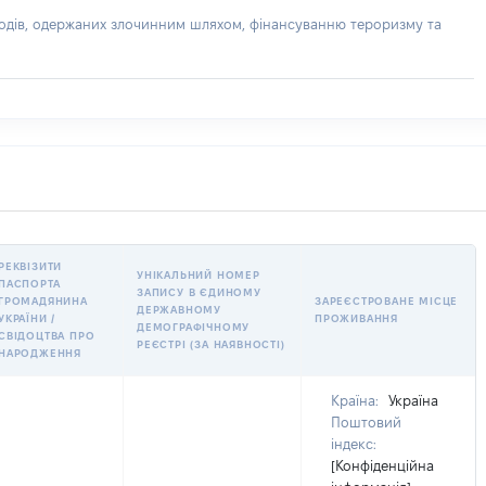
доходів, одержаних злочинним шляхом, фінансуванню тероризму та
РЕКВІЗИТИ
УНІКАЛЬНИЙ НОМЕР
ПАСПОРТА
ЗАПИСУ В ЄДИНОМУ
ГРОМАДЯНИНА
ЗАРЕЄСТРОВАНЕ МІСЦЕ
ДЕРЖАВНОМУ
УКРАЇНИ /
ПРОЖИВАННЯ
ДЕМОГРАФІЧНОМУ
СВІДОЦТВА ПРО
РЕЄСТРІ (ЗА НАЯВНОСТІ)
НАРОДЖЕННЯ
Країна:
Україна
Поштовий
індекс:
[Конфіденційна