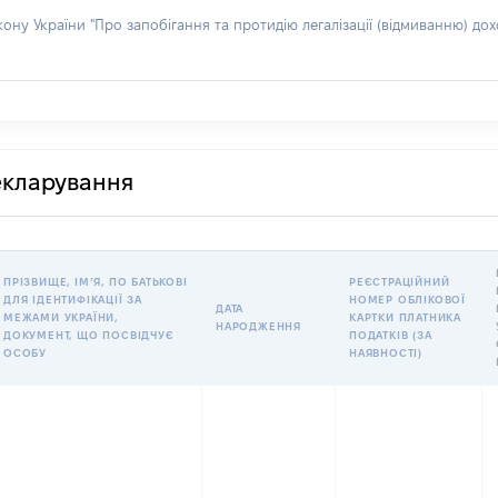
акону України "Про запобігання та протидію легалізації (відмиванню) 
декларування
ПРІЗВИЩЕ, ІМʼЯ, ПО БАТЬКОВІ
РЕЄСТРАЦІЙНИЙ
ДЛЯ ІДЕНТИФІКАЦІЇ ЗА
НОМЕР ОБЛІКОВОЇ
ДАТА
МЕЖАМИ УКРАЇНИ,
КАРТКИ ПЛАТНИКА
НАРОДЖЕННЯ
ДОКУМЕНТ, ЩО ПОСВІДЧУЄ
ПОДАТКІВ (ЗА
ОСОБУ
НАЯВНОСТІ)