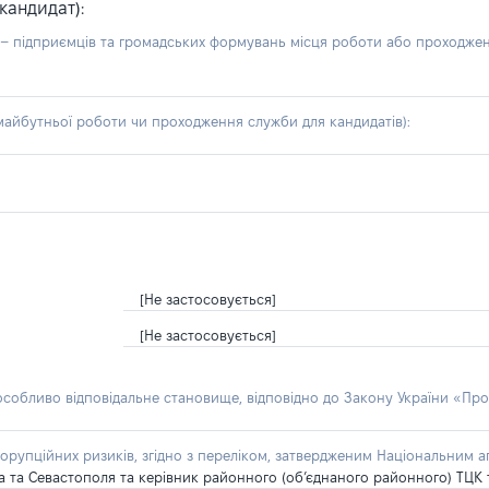
кандидат):
б – підприємців та громадських формувань місця роботи або проходже
айбутньої роботи чи проходження служби для кандидатів):
[Не застосовується]
[Не застосовується]
 особливо відповідальне становище, відповідно до Закону України «Про
орупційних ризиків, згідно з переліком, затвердженим Національним аг
ва та Севастополя та керівник районного (об’єднаного районного) ТЦК 