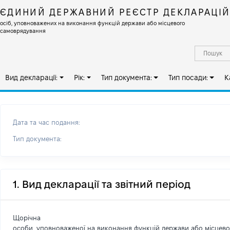
ЄДИНИЙ ДЕРЖАВНИЙ РЕЄСТР ДЕКЛАРАЦІ
осіб, уповноважених на виконання функцій держави або місцевого
самоврядування
Вид декларації:
Рік:
Тип документа:
Тип посади:
К
Дата та час подання:
Тип документа:
1. Вид декларації та звітний період
Щорічна
особи, уповноваженої на виконання функцій держави або місцев