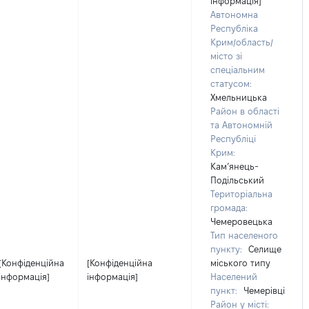
інформація]
Автономна
Республіка
Крим/область/
місто зі
спеціальним
статусом:
Хмельницька
Район в області
та Автономній
Республіці
Крим:
Кам’янець-
Подільський
Територіальна
громада:
Чемеровецька
Тип населеного
пункту:
Селище
[Конфіденційна
[Конфіденційна
міського типу
інформація]
інформація]
Населений
пункт:
Чемерівці
Район у місті: