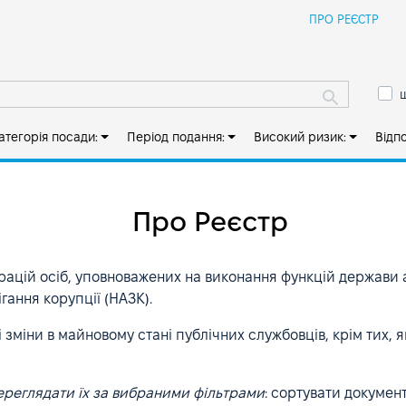
Й
ПРО РЕЄСТР
ш
атегорія посади:
Період подання:
Високий ризик:
Відп
Про Реєстр
рацій осіб, уповноважених на виконання функцій держави
гання корупції (НАЗК).
 зміни в майновому стані публічних службовців, крім тих, я
переглядати їх за вибраними фільтрами
: сортувати документ