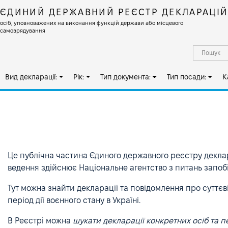
ЄДИНИЙ ДЕРЖАВНИЙ РЕЄСТР ДЕКЛАРАЦІ
осіб, уповноважених на виконання функцій держави або місцевого
самоврядування
Вид декларації:
Рік:
Тип документа:
Тип посади:
К
Це публічна частина Єдиного державного реєстру декла
ведення здійснює Національне агентство з питань запобі
Тут можна знайти декларації та повідомлення про суттєві
період дії воєнного стану в Україні.
В Реєстрі можна
шукати декларації конкретних осіб та 