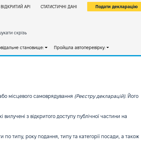
Подати декларацію
ВІДКРИТИЙ АРІ
СТАТИСТИЧНІ ДАНІ
укати скрізь
овідальне становище:
Пройшла автоперевірку:
 або місцевого самоврядування
(Реєстру декларацій)
. Його
кі вилучені з відкритого доступу публічної частини на
и по типу, року подання, типу та категорії посади, а також